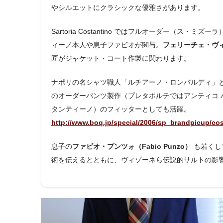
やシルエットにクラシックな優雅さがあります。
Sartoria Costantino ではフルオーダー（
ィーノ本人や息子ファビオが関与。
フェリーチェ・ヴ
匠がジャケット・コート作製に関わります。
ナポリの名シャツ職人「ルチアーノ・ロンバルディ」
のオーダーパンツ製作（プレタポルテではアンティコ 
タンティーノ）のフィッターとしても活躍。
http://www.boq.jp/special/2006/sp_brandpicup/co
息子の
ファビオ・プンツォ（Fabio Punzo）
も若くし
術を伝えるとともに、ヴィゾーネら伝説的サルトの影