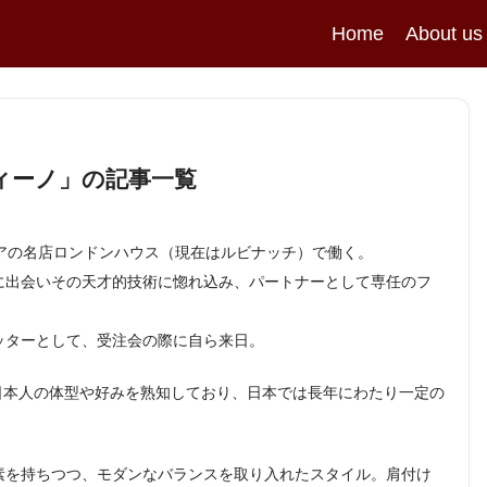
Home
About us
ティーノ
」の記事一覧
アの名店ロンドンハウス（現在はルビナッチ）で働く。
に出会いその天才的技術に惚れ込み、パートナーとして専任のフ
ッターとして、受注会の際に自ら来日。
。日本人の体型や好みを熟知しており、日本では長年にわたり一定の
素を持ちつつ、モダンなバランスを取り入れたスタイル。肩付け