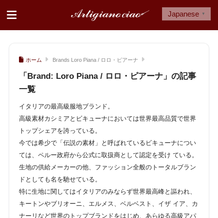
Japanese
▼
ホーム
Brands Loro Piana / ロロ・ピアーナ
「Brand:
Loro Piana / ロロ・ピアーナ
」の記事
一覧
イタリアの最高級服地ブランド。
高級素材カシミアとビキューナにおいては世界最高品質で世界
トップシェアを誇っている。
今では希少で「伝説の素材」と呼ばれているビキューナについ
ては、ペルー政府から公式に取扱商として認定を受け ている。
生地の供給メーカーの他、ファッション全般のトータルブラン
ドとしても名を馳せている。
特に生地に関してはイタリアのみならず世界最高峰と謳われ、
キートンやブリオーニ、エルメス、ベルベスト、イザ イア、カ
ナーリなど世界のトップブランドをはじめ、あらゆる高級アパ