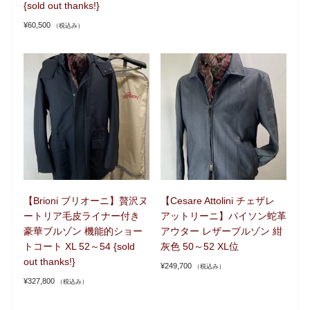
{sold out thanks!}
¥
60,500
（税込み）
【Brioni ブリオーニ】贅沢ヌ
【Cesare Attolini チェザレ
ートリア毛皮ライナー付き
アットリーニ】パイソン蛇革
豪華ブルゾン 機能的ショー
アウター レザーブルゾン 紺
トコート XL 52～54 {sold
灰色 50～52 XL位
out thanks!}
¥
249,700
（税込み）
¥
327,800
（税込み）