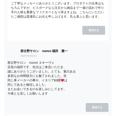
ご丁寧なメッセージありがとうございます。プロダクトの出来はも
ちろんですが、ビスポークなら注文から納品まで一連の流れで作り
手の人柄も重要なファクターとなり得ますよね。こちらにいただい
たご感想は渡邊氏にお伝え申し上げます。氏も喜ぶと思います。
返信する
那古野サロン nuovo 福田 雅一
2025年8月23日
那古野サロン nuovo ヌオーヴォ
店長の福田です、先日はご来店いただき、
誠にありがとうございました。とても、魅力ある
多彩なお仲間様方にも魅了されました。笑
同じ車メーカーの事や、イタリア
愛
は
同じであると確信しました。
またお会いできるのを楽しみにしてます。
今後とも宜しくお願いします
返信する