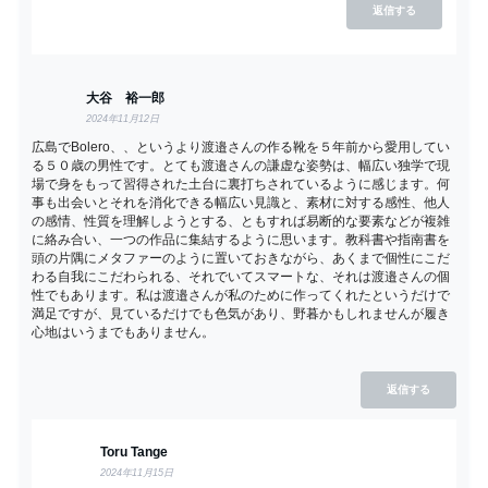
返信する
大谷 裕一郎
2024年11月12日
広島でBolero、、というより渡邉さんの作る靴を５年前から愛用してい
る５０歳の男性です。とても渡邉さんの謙虚な姿勢は、幅広い独学で現
場で身をもって習得された土台に裏打ちされているように感じます。何
事も出会いとそれを消化できる幅広い見識と、素材に対する感性、他人
の感情、性質を理解しようとする、ともすれば易断的な要素などが複雑
に絡み合い、一つの作品に集結するように思います。教科書や指南書を
頭の片隅にメタファーのように置いておきながら、あくまで個性にこだ
わる自我にこだわられる、それでいてスマートな、それは渡邉さんの個
性でもあります。私は渡邉さんが私のために作ってくれたというだけで
満足ですが、見ているだけでも色気があり、野暮かもしれませんが履き
心地はいうまでもありません。
返信する
Toru Tange
2024年11月15日