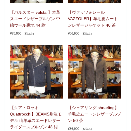
【バルスター valstar】本革
【ヴァッツォレール
スエードレザーブルゾン 中
VAZZOLER】羊毛皮ムート
綿ウール裏地 44 紺
ンレザージャケット 46 茶
¥
75,900
¥
86,900
（税込み）
（税込み）
【クアトロッキ
【シェアリング shearling】
Quattrocchi】BEAMS別注モ
羊毛皮ムートンレザーブルゾ
デル 山羊革スエードレザー
ン 50 茶
ライダースブルゾン 48 紺
¥
86,900
（税込み）