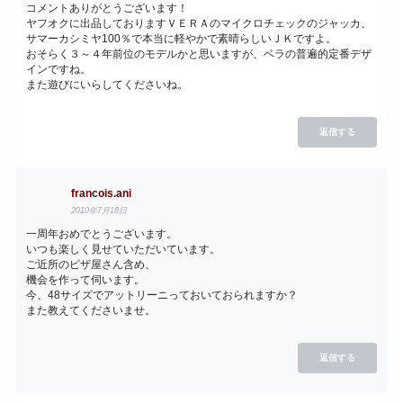
コメントありがとうございます！
ヤフオクに出品しておりますＶＥＲＡのマイクロチェックのジャッカ、
サマーカシミヤ100％で本当に軽やかで素晴らしいＪＫですよ。
おそらく３～４年前位のモデルかと思いますが、ベラの普遍的定番デザ
インですね。
また遊びにいらしてくださいね。
返信する
francois.ani
2010年7月18日
一周年おめでとうございます。
いつも楽しく見せていただいています。
ご近所のピザ屋さん含め、
機会を作って伺います。
今、48サイズでアットリーニっておいておられますか？
また教えてくださいませ。
返信する