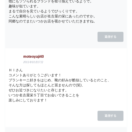
他にもソソられるブランドを取り揃えているようで。
趣味が似ています。
まるで自分を見ているようでびっくりです。
こんな素晴らしいお店が名古屋の栄にあったのですか。
同郷なのでまたいつかお店を覗かせていただきますね。
返信する
moteoyaji40
2011年10月17日
ＨＩさん
コメントありがとうございます！
ブランキーニ好きをはじめ、靴の好みが酷似しているとのこと、
そんな方は探してもほとんど居ませんので(笑)、
ぜひお近づきになりたいと存じます。
いつか名古屋栄５丁目でお会いできることを
楽しみにしております！
返信する