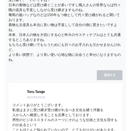
日本の着物などは受け継ぐことが多いですし職人さんの世界ならば代々
職の道具も手直ししながら受け継ぎますものね。
葡萄の籠バッグなのどは150年もつ物として代々受け継がれると聞いて
おります。
着物も古道具も本当に良い物は手直しして自分の側に置きたいですよ
ね。
本来、日本人の物を大切にする心と昨今のサスティナブルはとても共通
するところありますね。
もちろん受け継いでもらうためにも日々のお手入れも欠かせませんけれ
ど。
より良い状態で、より良い使い心地な物に出会うと幸せになりますもの
ね。
返信する
Toru Tange
2021年3月12日
コメントありがとうございます。
私達はまさに受け継ぎ受け継がれるべき文化を纏う洋服を
人から人へ橋渡しすることを志事としております。
男性のビジネススタイルのスーツにそのような伝統と文化を宿すも
のがあるという
こともほとんど知られていないので、とてもやりがいがあります。