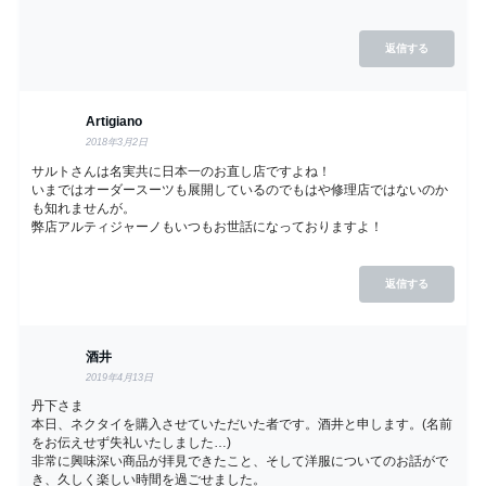
返信する
Artigiano
2018年3月2日
サルトさんは名実共に日本一のお直し店ですよね！
いまではオーダースーツも展開しているのでもはや修理店ではないのか
も知れませんが。
弊店アルティジャーノもいつもお世話になっておりますよ！
返信する
酒井
2019年4月13日
丹下さま
本日、ネクタイを購入させていただいた者です。酒井と申します。(名前
をお伝えせず失礼いたしました…)
非常に興味深い商品が拝見できたこと、そして洋服についてのお話がで
き、久しく楽しい時間を過ごせました。