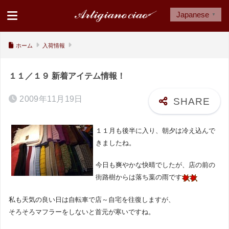
Japanese
▼
ホーム
入荷情報
１１／１９ 新着アイテム情報！
2009年11月19日
１１月も後半に入り、朝夕は冷え込んで
きましたね。
今日も爽やかな快晴でしたが、店の前の
街路樹からは落ち葉の雨です
私も天気の良い日は自転車で店～自宅を往復しますが、
そろそろマフラーをしないと首元が寒いですね。