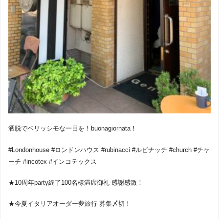
洒脱でベリッシモな一日を！buonagiornata！
#Londonhouse #ロンドンハウス #rubinacci #ルビナッチ #church #チャ
ーチ #incotex #インコテックス
★10周年party終了100名様満席御礼 感謝感激！
★今夏イタリアオーダー夢旅行 募集〆切！