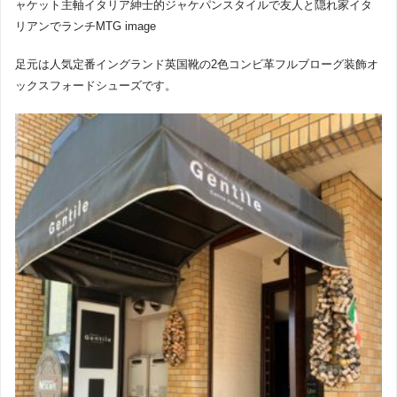
ャケット主軸イタリア紳士的ジャケパンスタイルで友人と隠れ家イタ
リアンでランチMTG image
足元は人気定番イングランド英国靴の2色コンビ革フルブローグ装飾オ
ックスフォードシューズです。