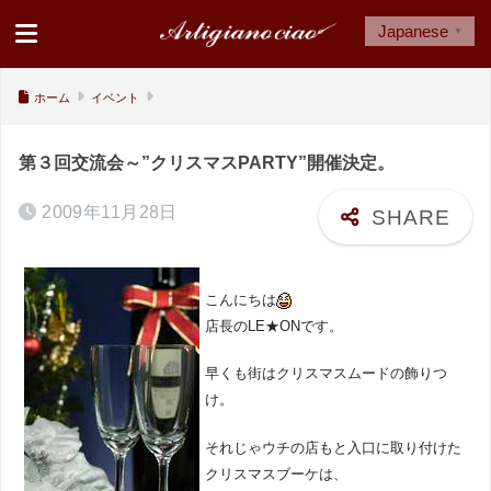
Japanese
▼
ホーム
イベント
第３回交流会～”クリスマスPARTY”開催決定。
2009年11月28日
こんにちは
店長のLE★ONです。
早くも街はクリスマスムードの飾りつ
け。
それじゃウチの店もと入口に取り付けた
クリスマスブーケは、