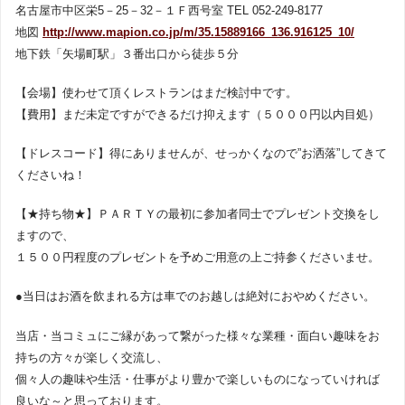
名古屋市中区栄5－25－32－１Ｆ西号室 TEL 052‐249‐8177
地図
http://www.mapion.co.jp/m/35.15889166_136.916125_10/
地下鉄「矢場町駅」３番出口から徒歩５分
【会場】使わせて頂くレストランはまだ検討中です。
【費用】まだ未定ですができるだけ抑えます（５０００円以内目処）
【ドレスコード】得にありませんが、せっかくなので”お洒落”してきて
くださいね！
【★持ち物★】ＰＡＲＴＹの最初に参加者同士でプレゼント交換をし
ますので、
１５００円程度のプレゼントを予めご用意の上ご持参くださいませ。
●当日はお酒を飲まれる方は車でのお越しは絶対におやめください。
当店・当コミュにご縁があって繋がった様々な業種・面白い趣味をお
持ちの方々が楽しく交流し、
個々人の趣味や生活・仕事がより豊かで楽しいものになっていければ
良いな～と思っております。