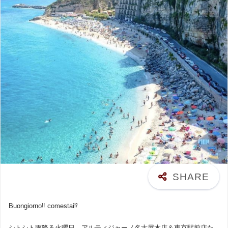
Buongiorno‼︎ comestai⁉︎
シトシト雨降る火曜日、アルティジャーノ名古屋本店＆東京駅前店た