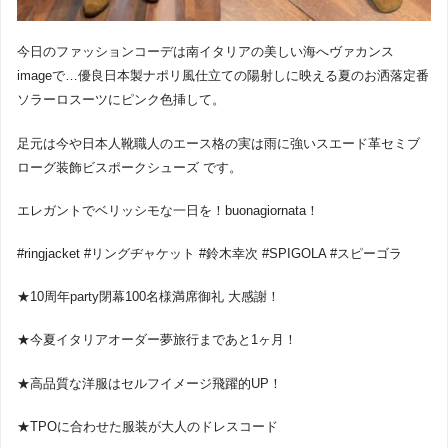
今日のファッションコーデは南イタリアの美しい海へヴァカンス
imageで…優良日本製ナポリ風仕立ての陽射しに映える夏のお洒落定番
ソラーロスーツにピンク色挿して。
足元は今や日本人靴職人のエース格の実は雨に強いスエード革セミブ
ローグ装飾ビスポークシューズ です。
エレガントでベリッシモな一日を！buonagiornata！
#ringjacket #リングヂャケット #鈴木幸次 #SPIGOLA #スピーゴラ
★10周年party閉幕100名様満席御礼 大感謝！
★今夏イタリアオーダー夢旅行まであと1ヶ月！
★高品質な洋服はセルフイメージ飛躍的UP！
★TPOに合わせた服装が大人のドレスコード