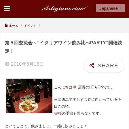
Japanese
▼
ホーム
イベント
第５回交流会～”イタリアワイン飲み比べPARTY”開催決
定！
2010年3月16日
こんにちは
店長のLE★ONです。
三寒四温で少しずつ春に向かっている今
日この頃。
桜の季節も間もなくです。
ということで、飲みましょ。一緒に飲みましょ！