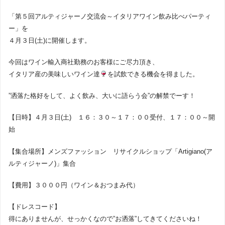
「第５回アルティジャーノ交流会～イタリアワイン飲み比べパーティ
ー」を
４月３日(土)に開催します。
今回はワイン輸入商社勤務のお客様にご尽力頂き、
イタリア産の美味しいワイン達
を試飲できる機会を得ました。
”洒落た格好をして、よく飲み、大いに語らう会”の解禁でーす！
【日時】４月３日(土) １６：３０～１７：００受付、１７：００～開
始
【集合場所】メンズファッション リサイクルショップ「Artigiano(ア
ルティジャーノ)」集合
【費用】３０００円（ワイン＆おつまみ代）
【ドレスコード】
得にありませんが、せっかくなので”お洒落”してきてくださいね！