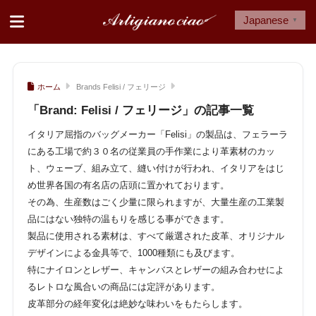
Japanese
▼
ホーム
Brands Felisi / フェリージ
「Brand:
Felisi / フェリージ
」の記事一覧
イタリア屈指のバッグメーカー「Felisi」の製品は、フェラーラ
にある工場で約３０名の従業員の手作業により革素材のカッ
ト、ウェーブ、組み立て、縫い付けが行われ、イタリアをはじ
め世界各国の有名店の店頭に置かれております。
その為、生産数はごく少量に限られますが、大量生産の工業製
品にはない独特の温もりを感じる事ができます。
製品に使用される素材は、すべて厳選された皮革、オリジナル
デザインによる金具等で、1000種類にも及びます。
特にナイロンとレザー、キャンバスとレザーの組み合わせによ
るレトロな風合いの商品には定評があります。
皮革部分の経年変化は絶妙な味わいをもたらします。