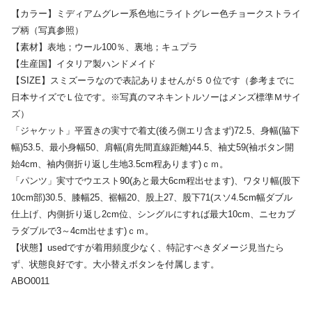
【カラー】ミディアムグレー系色地にライトグレー色チョークストライ
プ柄（写真参照）
【素材】表地；ウール100％、裏地；キュプラ
【生産国】イタリア製ハンドメイド
【SIZE】スミズーラなので表記ありませんが５０位です（参考までに
日本サイズでＬ位です。※写真のマネキントルソーはメンズ標準Ｍサイ
ズ）
「ジャケット」平置きの実寸で着丈(後ろ側エリ含まず)72.5、身幅(脇下
幅)53.5、最小身幅50、肩幅(肩先間直線距離)44.5、袖丈59(袖ボタン開
始4cm、袖内側折り返し生地3.5cm程あります)ｃｍ。
「パンツ」実寸でウエスト90(あと最大6cm程出せます)、ワタリ幅(股下
10cm部)30.5、膝幅25、裾幅20、股上27、股下71(スソ4.5cm幅ダブル
仕上げ、内側折り返し2cm位、シングルにすれば最大10cm、ニセカブ
ラダブルで3～4cm出せます)ｃｍ。
【状態】usedですが着用頻度少なく、特記すべきダメージ見当たら
ず、状態良好です。大小替えボタンを付属します。
ABO0011