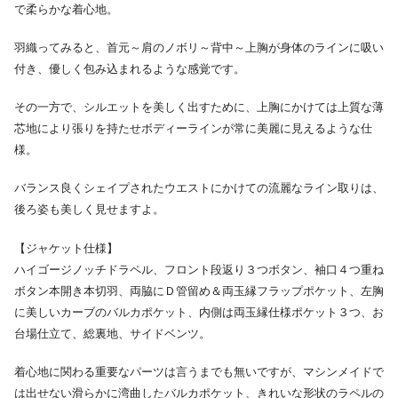
で柔らかな着心地。
羽織ってみると、首元～肩のノボリ～背中～上胸が身体のラインに吸い
付き、優しく包み込まれるような感覚です。
その一方で、シルエットを美しく出すために、上胸にかけては上質な薄
芯地により張りを持たせボディーラインが常に美麗に見えるような仕
様。
バランス良くシェイプされたウエストにかけての流麗なライン取りは、
後ろ姿も美しく見せますよ。
【ジャケット仕様】
ハイゴージノッチドラペル、フロント段返り３つボタン、袖口４つ重ね
ボタン本開き本切羽、両脇にＤ管留め＆両玉縁フラップポケット、左胸
に美しいカーブのバルカポケット、内側は両玉縁仕様ポケット３つ、お
台場仕立て、総裏地、サイドベンツ。
着心地に関わる重要なパーツは言うまでも無いですが、マシンメイドで
は出せない滑らかに湾曲したバルカポケット、きれいな形状のラペルの