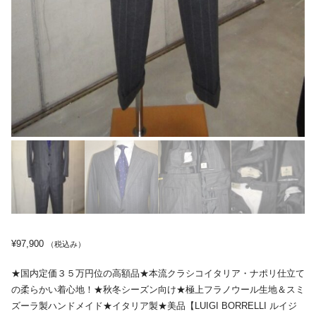
¥
97,900
（税込み）
★国内定価３５万円位の高額品★本流クラシコイタリア・ナポリ仕立て
の柔らかい着心地！★秋冬シーズン向け★極上フラノウール生地＆スミ
ズーラ製ハンドメイド★イタリア製★美品【LUIGI BORRELLI ルイジ