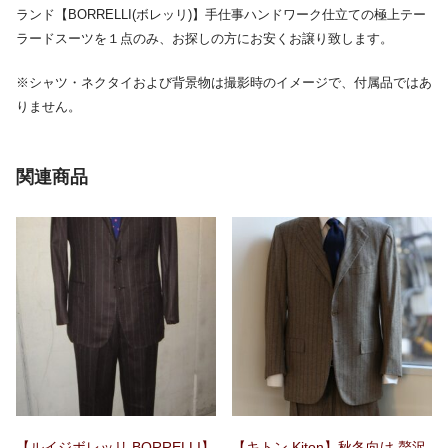
ランド【BORRELLI(ボレッリ)】手仕事ハンドワーク仕立ての極上テー
ラードスーツを１点のみ、お探しの方にお安くお譲り致します。
※シャツ・ネクタイおよび背景物は撮影時のイメージで、付属品ではあ
りません。
関連商品
【ルイジボレッリ BORRELLI】
【キトン Kiton】秋冬向け 贅沢