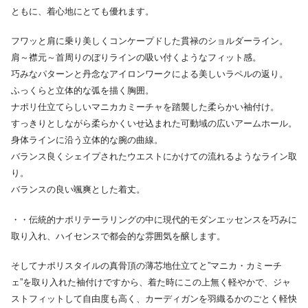
ともに、着心地にとても優れます。
フワッと肩に乗り美しくコンケープドした貫禄のショルダーライン。
肩～襟元～首周りのぼりラインの吸い付くようなフィット感。
巧みなパターンと丹念なアイロンワークによる美しいラペルの返り。
ふっくらと立体的な弧を描く胸囲。
ナポリ仕立てらしいマニカカミーチャを踏襲した柔らかい袖付け。
すっきりとしながら柔らかくいせ込まれた可動域の広いアームホール。
身体ラインに沿う立体的な腕の曲線。
バランス良くシェイプされたウエストにかけての流れるようなライン取
り。
バランスの良い颯爽とした着丈。
・・伝統的ナポリテーラリングの中に現代的モダンエッセンスを巧みに
取り入れ、ハイセンスで都会的な雰囲気を醸します。
そしてナポリスタイルの真骨頂の薄芯地仕立てと”マニカ・カミーチ
ェ”を取り入れた袖付けですから、着た時にこの上無く軽やかで、ジャ
ストフィットして自由度も高く、カーディガンを羽織るかのごとく軽快