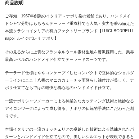
商品説明
ご存知、1957年創業のイタリア～ナポリ発の老舗であり、ハンドメイ
ドシャツ分野はもちろんテーラード重衣料でも人気・実力を兼ね備えた
本流クラシコイタリアの有力ファクトリーブランド【LUIGI BORRELLI
napoli ルイジボレリ ナポリ】
その見るからに上質なフランネルウール素材生地を贅沢採用した、業界
最高レベルのハンドメイド仕立てテーラードスーツです。
テーラード仕様はややコンケープドしたコンパクトで立体的なショルダ
ーラインにここ十八番のマニカカミーチャ雨降らし袖付けが美しく、ナ
ポリ仕立てならではの軽快な着心地のハンドメイド仕立て。
一流ナポリシャツメーカーによる神業的なカッティング技術と絶妙なる
アイロンワークによって成し得る、ナポリの伝統的手法にこだわった創
りです。
本場イタリアの一流カミッチェリアの卓越した技術による洗練されたパ
ターンとハンドメイド仕立てなので、美しいシルエットが表現できると