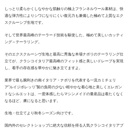
しっとり柔らかくしなやかな肌触りの極上フランネルウール素材は、快
適な弾力性によりシワになりにくい復元力も兼備した極めて上質なエク
スクルーシブ生地です。
そして世界最高峰のテーラード技術を駆使した、極めて美しいカッティ
ング～テーラリング。
そのエクスクルーシヴ生地と最高に秀逸な本場ナポリのテーラリング仕
立てが、クラシコイタリア最高峰のフィット感と美しいドレープを実現
し、着手の存在感を華やかに魅き立てますよ。
業界で最も腕利きの南イタリア・ナポリを代表する一流カミチェリ
ア”ルイジボレッリ”製の負荷の少ない軽やかな着心地と美しくエレガン
トなシルエットは、一度体感したらマシンメイドの量産品は着たくなく
なるほど、虜になると思います。
生地・仕立てより秋冬シーズン向けです。
国内外のセレクトショップに絶大な信頼を得る人気クラシコイタリアブ