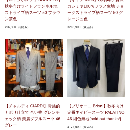
秋冬向けライトフランネル地
カシミヤ100％フラノ生地 チョ
ストライプ柄スーツ 50 ブラウ
ークストライプ柄スーツ 50 グ
ン茶色
レージュ色
¥
96,800
¥
218,900
（税込み）
（税込み）
【チャルディ CIARDI】貴族的
【ブリオーニ Brioni】秋冬向け
ナポリ仕立て 合い物 グレンチ
定番ネイビースーツ PALATINO
ェック柄 美麗ダブルスーツ 46
46 紺色無地{sold out thanks!}
グレー
¥
174,900
（税込み）