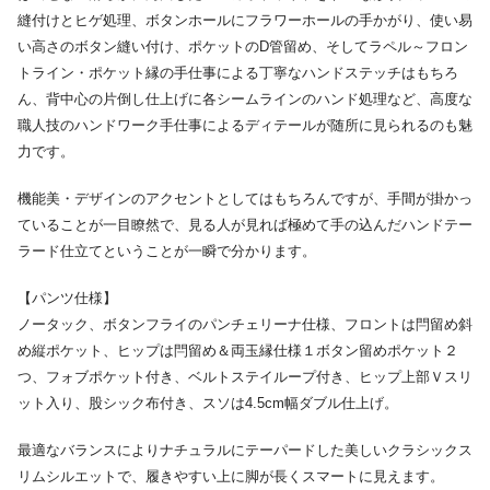
縫付けとヒゲ処理、ボタンホールにフラワーホールの手かがり、使い易
い高さのボタン縫い付け、ポケットのD管留め、そしてラペル～フロン
トライン・ポケット縁の手仕事による丁寧なハンドステッチはもちろ
ん、背中心の片倒し仕上げに各シームラインのハンド処理など、高度な
職人技のハンドワーク手仕事によるディテールが随所に見られるのも魅
力です。
機能美・デザインのアクセントとしてはもちろんですが、手間が掛かっ
ていることが一目瞭然で、見る人が見れば極めて手の込んだハンドテー
ラード仕立てということが一瞬で分かります。
【パンツ仕様】
ノータック、ボタンフライのパンチェリーナ仕様、フロントは閂留め斜
め縦ポケット、ヒップは閂留め＆両玉縁仕様１ボタン留めポケット２
つ、フォブポケット付き、ベルトステイループ付き、ヒップ上部Ｖスリ
ット入り、股シック布付き、スソは4.5cm幅ダブル仕上げ。
最適なバランスによりナチュラルにテーパードした美しいクラシックス
リムシルエットで、履きやすい上に脚が長くスマートに見えます。