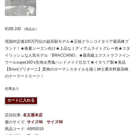
¥
199,100
（税込み）
現国内定価100万円位の超高額モデル★正統クラシコイタリア最高峰ブ
ランド！★春夏シーズン向け★上品なミディアムライトグレー色★スタ
イリッシュな人気モデル「BRACCIANO」★最高級エクストラファイン
ウールsuper160’s生地＆秀逸ハンドメイド仕立て★イタリア製★美品
【Brioniブリオーニ】貫禄のローマンスタイルを描く紳士重衣料最高峰
のテーラードスーツ！
在庫あり
カートに入れる
店頭在庫:
名古屋本店
服のサイズ:
サイズ46
サイズ48
商品コード:
ABR0019