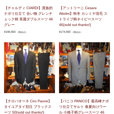
【チャルディ CIARDI】貴族的
【アットリーニ Cesare
ナポリ仕立て 合い物 グレンチ
Attolini】秋冬 カシミヤ混毛 ス
ェック柄 美麗ダブルスーツ 46
トライプ柄ネイビースーツ
グレー
46{sold out thanks!}
¥
196,900
¥
174,900
（税込み）
（税込み）
【チロパオーネ Ciro Paone】
【パニコ PANICO】最高峰ナポ
タイユアタイ別注 ブラックス
リ仕立てサルト 春夏向けウー
ーツ 50{sold out thanks!}
ル 小格子柄グレースーツ 46