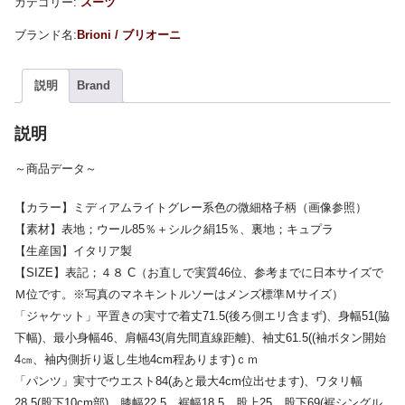
カテゴリー:
スーツ
Brioni / ブリオーニ
説明
Brand
説明
～商品データ～
【カラー】ミディアムライトグレー系色の微細格子柄（画像参照）
【素材】表地；ウール85％＋シルク絹15％、裏地；キュプラ
【生産国】イタリア製
【SIZE】表記；４８ C（お直しで実質46位、参考までに日本サイズで
Ｍ位です。※写真のマネキントルソーはメンズ標準Ｍサイズ）
「ジャケット」平置きの実寸で着丈71.5(後ろ側エリ含まず)、身幅51(脇
下幅)、最小身幅46、肩幅43(肩先間直線距離)、袖丈61.5((袖ボタン開始
4㎝、袖内側折り返し生地4cm程あります)ｃｍ
「パンツ」実寸でウエスト84(あと最大4cm位出せます)、ワタリ幅
28.5(股下10cm部)、膝幅22.5、裾幅18.5、股上25、股下69(裾シングル