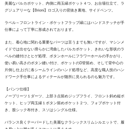
美麗なバルカポケット、内側に両玉縁ポケット４つ、お台場仕立て、ラ
グジュアリーな【Brioni】ロゴ入りの背抜き裏地、サイドベンツ。
ラペル～フロントライン・ポケットフラップ縁にはハンドステッチが手
仕事によって丁寧に形成されております。
また、着心地に関わる重要なパーツは言うまでも無いですが、マシンメ
イドでは出せない滑らかに湾曲したバルカポケット、きれいな形状のラ
ペルの縫付けとヒゲ処理、ボタンホールにフラワーホールの手かがり、
使い易い高さのボタン縫い付け、ポケットのD管留め、そして背中心の
片倒し仕上げに各シームラインのハンド処理など、高度な職人技のハン
ドワーク手仕事によるディテールが随所に見られるのも魅力です。
【パンツ仕様】
ノープリーツ１ダーツ、上部３点留めジップフライ、フロント斜め縦ポ
ケット、ヒップ両玉縁１ボタン留めポケット２つ、フォブポケット付
き、股シック布付き、スソはシングル仕様。
バランス良くテーパードした美麗なクラシックスリムシルエットで、履