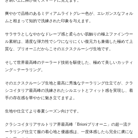
き易い上に脚が長くスマートに見えます。
爽やかで品格のあるミディアムライトグレー色が、エレガンスなフォル
ムと相まって知的で洗練された印象を与えます。
サラサラとしなやかなドレープ感と柔らかい肌触りの極上ファインウー
ル素材は、適度な弾力性でシワになりにくい復元力も兼備した極めて上
質な、ブリオーニだからこそのエクスクルーシヴ生地です。
そして世界最高峰のテーラード技術を駆使した、極めて美しいカッティ
ング～テーラリング。
そのエクスクルーシブ生地と最高に秀逸なテーラリング仕立てが、クラ
シコイタリア最高峰の洗練されたシルエットとフィット感を実現し、着
手の存在感を華やかに魅き立てますよ。
生地や仕立てより春夏シーズン向けです。
クラシコイタリアサルトリア界最高峰「Brioniブリオーニ」の超一流テ
ーラリング仕立て服の着心地と優越感は、一度体感したら完全に虜にな