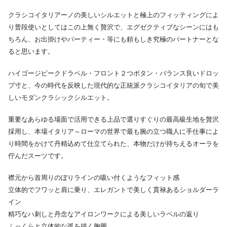
クラシコイタリアーノの美しいシルエットと極上のフィッティングによ
り普段使いとしてはこの上無く贅沢で、エグゼクティブなシーンにはも
ちろん、お出掛けやパーティー・等にも頼もしき究極のパートナーとな
ると思います。
ハイゴージピークドラペル・フロント２つボタン・バランス良いドロッ
プ寸と、今の時代を反映した現代的な正統派クラシコイタリアの旬で美
しいモダンクラシックシルエット。
重要なあらゆる場面で活用できる上品で選りすぐりの最高級生地を贅沢
採用し、本場イタリア～ローマの世界で最も腕の立つ職人に手仕事によ
り時間をかけて丹精込めて仕立てられた、本物だけが持ちえるオーラを
佇んだスーツです。
襟元から首周りのぼりラインの吸い付くようなフィット感
立体的でフワッと肩に乗り、エレガントで美しく貫禄あるショルダーラ
イン
精巧なハ刺しと丹念なアイロンワークによる美しいラペルの返り
ふっくらと立体的な弧を描く胸囲