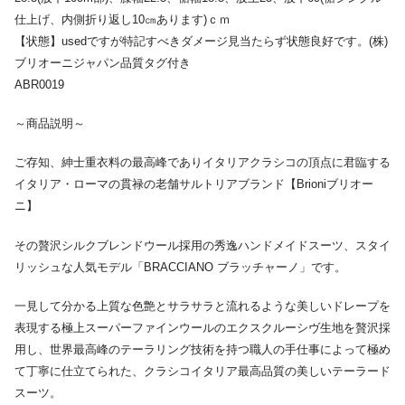
仕上げ、内側折り返し10㎝あります)ｃｍ
【状態】usedですが特記すべきダメージ見当たらず状態良好です。(株)
ブリオーニジャパン品質タグ付き
ABR0019
～商品説明～
ご存知、紳士重衣料の最高峰でありイタリアクラシコの頂点に君臨する
イタリア・ローマの貫禄の老舗サルトリアブランド【Brioniブリオー
ニ】
その贅沢シルクブレンドウール採用の秀逸ハンドメイドスーツ、スタイ
リッシュな人気モデル「BRACCIANO ブラッチャーノ」です。
一見して分かる上質な色艶とサラサラと流れるような美しいドレープを
表現する極上スーパーファインウールのエクスクルーシヴ生地を贅沢採
用し、世界最高峰のテーラリング技術を持つ職人の手仕事によって極め
て丁寧に仕立てられた、クラシコイタリア最高品質の美しいテーラード
スーツ。