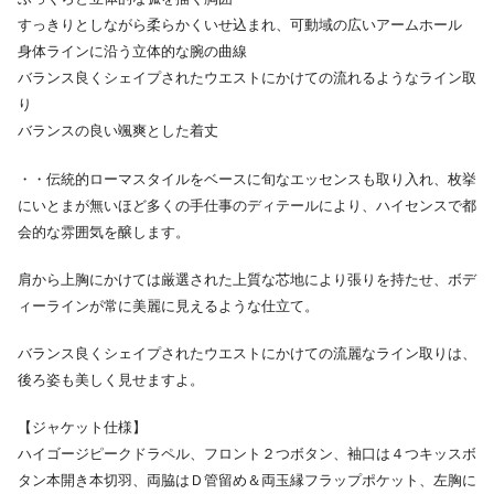
すっきりとしながら柔らかくいせ込まれ、可動域の広いアームホール
身体ラインに沿う立体的な腕の曲線
バランス良くシェイプされたウエストにかけての流れるようなライン取
り
バランスの良い颯爽とした着丈
・・伝統的ローマスタイルをベースに旬なエッセンスも取り入れ、枚挙
にいとまが無いほど多くの手仕事のディテールにより、ハイセンスで都
会的な雰囲気を醸します。
肩から上胸にかけては厳選された上質な芯地により張りを持たせ、ボデ
ィーラインが常に美麗に見えるような仕立て。
バランス良くシェイプされたウエストにかけての流麗なライン取りは、
後ろ姿も美しく見せますよ。
【ジャケット仕様】
ハイゴージピークドラペル、フロント２つボタン、袖口は４つキッスボ
タン本開き本切羽、両脇はＤ管留め＆両玉縁フラップポケット、左胸に