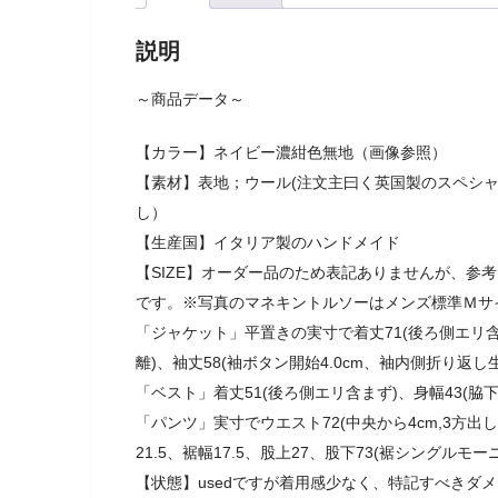
説明
～商品データ～
【カラー】ネイビー濃紺色無地（画像参照）
【素材】表地；ウール(注文主曰く英国製のスペシ
し）
【生産国】イタリア製のハンドメイド
【SIZE】オーダー品のため表記ありませんが、参
です。※写真のマネキントルソーはメンズ標準Ｍサ
「ジャケット」平置きの実寸で着丈71(後ろ側エリ含ま
離)、袖丈58(袖ボタン開始4.0cm、袖内側折り返し
「ベスト」着丈51(後ろ側エリ含まず)、身幅43(脇下
「パンツ」実寸でウエスト72(中央から4cm,3方出し
21.5、裾幅17.5、股上27、股下73(裾シングルモ
【状態】usedですが着用感少なく、特記すべきダ