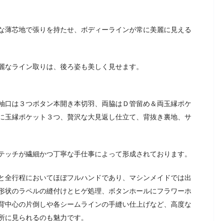
な薄芯地で張りを持たせ、ボディーラインが常に美麗に見える
麗なライン取りは、後ろ姿も美しく見せます。
袖口は３つボタン本開き本切羽、両脇はＤ管留め＆両玉縁ポケ
に玉縁ポケット３つ、贅沢な大見返し仕立て、背抜き裏地、サ
テッチが繊細かつ丁寧な手仕事によって形成されております。
と全行程においてほぼフルハンドであり、マシンメイドでは出
形状のラペルの縫付けとヒゲ処理、ボタンホールにフラワーホ
背中心の片倒しや各シームラインの手縫い仕上げなど、高度な
所に見られるのも魅力です。