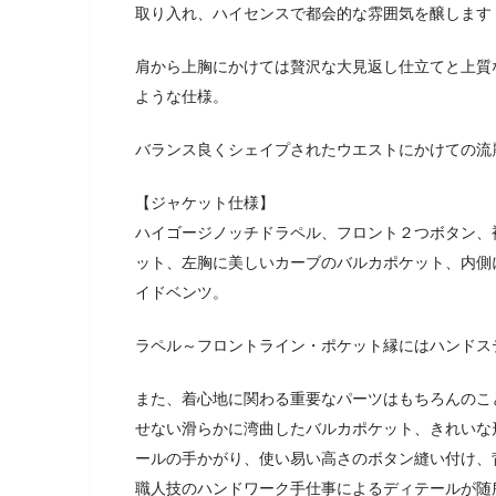
取り入れ、ハイセンスで都会的な雰囲気を醸します
肩から上胸にかけては贅沢な大見返し仕立てと上質
ような仕様。
バランス良くシェイプされたウエストにかけての流
【ジャケット仕様】
ハイゴージノッチドラペル、フロント２つボタン、
ット、左胸に美しいカーブのバルカポケット、内側
イドベンツ。
ラペル～フロントライン・ポケット縁にはハンドス
また、着心地に関わる重要なパーツはもちろんのこ
せない滑らかに湾曲したバルカポケット、きれいな
ールの手かがり、使い易い高さのボタン縫い付け、
職人技のハンドワーク手仕事によるディテールが随