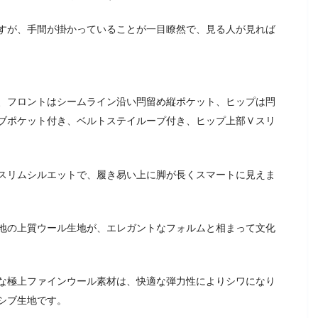
すが、手間が掛かっていることが一目瞭然で、見る人が見れば
、フロントはシームライン沿い閂留め縦ポケット、ヒップは閂
ブポケット付き、ベルトステイループ付き、ヒップ上部Ｖスリ
スリムシルエットで、履き易い上に脚が長くスマートに見えま
地の上質ウール生地が、エレガントなフォルムと相まって文化
な極上ファインウール素材は、快適な弾力性によりシワになり
シブ生地です。