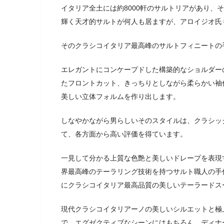
イタリア全土には約8000軒のサルトリアがあり、
輝く天才的サルトが何人も居ますが、アロイジオ氏
そのクラシコイタリア最高峰のサルトフィニートの
エレガントにコンケープドした構築的なショルダー
たフロントカット、きっちりとしながら柔らかい袖
美しい立体フォルムを作り出します。
しなやかながら男らしいそのスタイルは、クラシッ
て、各方面から高い評価を得ています。
一見して分かる上質な色艶と美しいドレープを表現
界最高峰のテーラリング技術を持つサルト職人の手
にクラシコイタリア最高品質の美しいテーラードス
現代クラシコイタリアーノの美しいシルエットと極
で、エグゼクティブなシーンにはもちろん、ディナ