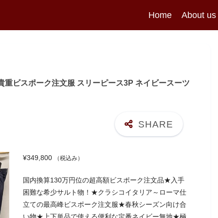
Home
About us
イジオ】貴重ビスポーク注文服 スリーピース3P ネイビースーツ
¥
349,800
（税込み）
国内換算130万円位の超高額ビスポーク注文品★入手
困難な希少サルト物！★クラシコイタリア～ローマ仕
立ての最高峰ビスポーク注文服★春秋シーズン向け合
い物★上下単品で使える便利な定番ネイビー無地★極