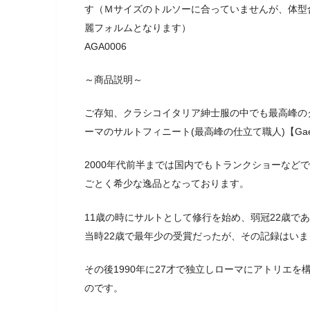
す（Ｍサイズのトルソーに合っていませんが、体型
麗フォルムとなります）
AGA0006
～商品説明～
ご存知、クラシコイタリア紳士服の中でも最高峰の
ーマのサルトフィニート(最高峰の仕立て職人)【Gaetan
2000年代前半までは国内でもトランクショーなど
ごとく希少な逸品となっております。
11歳の時にサルトとして修行を始め、弱冠22歳であ
当時22歳で最年少の受賞だったが、その記録はい
その後1990年に27才で独立しローマにアトリエ
のです。