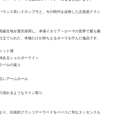
バランス良いドロップ寸と、今の時代を反映した正統派クラシ
。
高級生地を贅沢採用し、本場イタリア～ローマの世界で最も腕
仕立てられた、本物だけが持ちえるオーラを佇んだ逸品です。
ィット感
禄あるショルダーライン
ラペルの返り
広いアームホール
の流れるようなライン取り
より、伝統的クラシコテーラードをベースに旬なエッセンスも