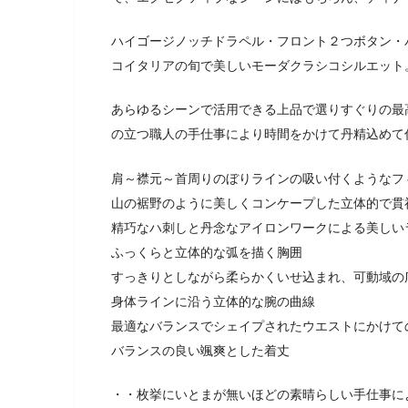
ハイゴージノッチドラペル・フロント２つボタン・
コイタリアの旬で美しいモーダクラシコシルエット
あらゆるシーンで活用できる上品で選りすぐりの最
の立つ職人の手仕事により時間をかけて丹精込めて
肩～襟元～首周りのぼりラインの吸い付くようなフ
山の裾野のように美しくコンケープした立体的で貫
精巧なハ刺しと丹念なアイロンワークによる美しい
ふっくらと立体的な弧を描く胸囲
すっきりとしながら柔らかくいせ込まれ、可動域の
身体ラインに沿う立体的な腕の曲線
最適なバランスでシェイプされたウエストにかけて
バランスの良い颯爽とした着丈
・・枚挙にいとまが無いほどの素晴らしい手仕事に