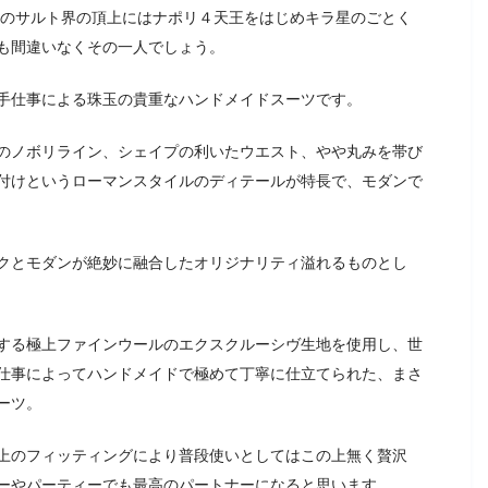
そのサルト界の頂上にはナポリ４天王をはじめキラ星のごとく
も間違いなくその一人でしょう。
手仕事による珠玉の貴重なハンドメイドスーツです。
のノボリライン、シェイプの利いたウエスト、やや丸みを帯び
付けというローマンスタイルのディテールが特長で、モダンで
クとモダンが絶妙に融合したオリジナリティ溢れるものとし
する極上ファインウールのエクスクルーシヴ生地を使用し、世
仕事によってハンドメイドで極めて丁寧に仕立てられた、まさ
ーツ。
上のフィッティングにより普段使いとしてはこの上無く贅沢
ーやパーティーでも最高のパートナーになると思います。