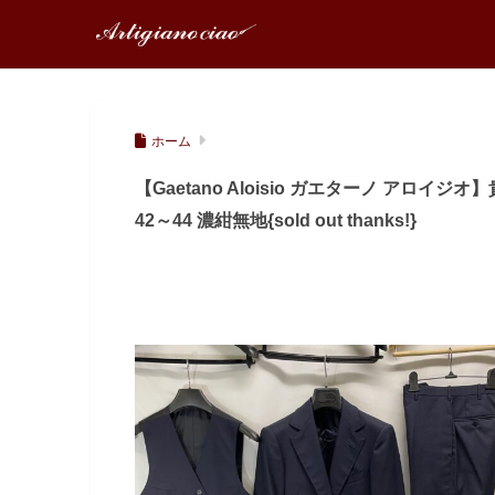
ホーム
【Gaetano Aloisio ガエターノ アロ
42～44 濃紺無地{sold out thanks!}