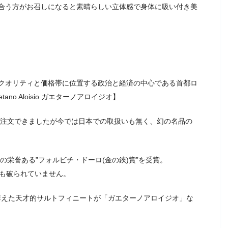
合う方がお召しになると素晴らしい立体感で身体に吸い付き美
クオリティと価格帯に位置する政治と経済の中心である首都ロ
o Aloisio ガエターノアロイジオ】
で注文できましたが今では日本での取扱いも無く、幻の名品の
の栄誉ある”フォルビチ・ドーロ(金の鋏)賞”を受賞。
まも破られていません。
を構えた天才的サルトフィニートが「ガエターノアロイジオ」な