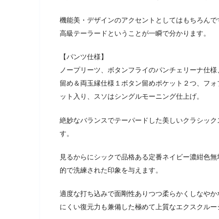
機能美・デザインのアクセントとしてはもちろんで
高級テーラードということが一瞬で分かります。
【パンツ仕様】
ノープリーツ、ボタンフライのパンチェリーナ仕様
留め＆両玉縁仕様１ボタン留めポケット２つ、フォ
ット入り、スソはシングルモーニング仕上げ。
絶妙なバランスでテーパードした美しいクラシック
す。
見るからにシックで品格ある定番ネイビー濃紺色無
的で洗練された印象を与えます。
適度な打ち込みで面剛性ありつつ柔らかくしなやか
にくい復元力も兼備した極めて上質なエクスクルー