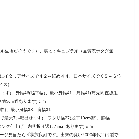
ャル生地だそうです）、裏地；キュプラ系（品質表示タグ無
考にイタリアサイズで４２～細め４４、日本サイズでＸＳ～Ｓ位
イズ）
ず)、身幅46(脇下幅)、最小身幅41、肩幅41(肩先間直線距
生地5cm程あります)ｃｍ
幅)、最小身幅38、肩幅31
で最大7㎝程出せます)、ワタリ幅27(股下10cm部)、膝幅
ーニング仕上げ、内側折り返し7.5cmあります)ｃｍ
メージ見当たらず状態良好です。出来の良い2000年代半ば製で