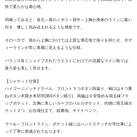
快で柔らかな着心地。
羽織ってみると、首元～肩のノボリ～背中～上胸が身体のラインに吸い
付き、優しく包み込まれるような感覚です。
その一方で、肩から上胸にかけては上質な薄芯地で張りを持たせ、ボデ
ィーラインが常に美麗に見えるような仕様。
バランス良くシェイプされたウエストにかけての流麗なライン取りは、
後ろ姿も美しく見せます。
【ジャケット仕様】
ハイゴージノッチドラペル、フロント３つボタン段返り、袖口は４つ重
ねボタン本開き本切羽(第4ボタン眠り)、両脇はＤ管留め＆両玉縁フラ
ップポケット、左胸に美しいカーブのバルカポケット、内側に両玉縁ポ
ケット２つ、お台場仕立て、総裏地、サイドベンツ。
ラペル～フロントライン、ポケット縁にはハンドステッチが手仕事によ
って丁寧に形成されております。