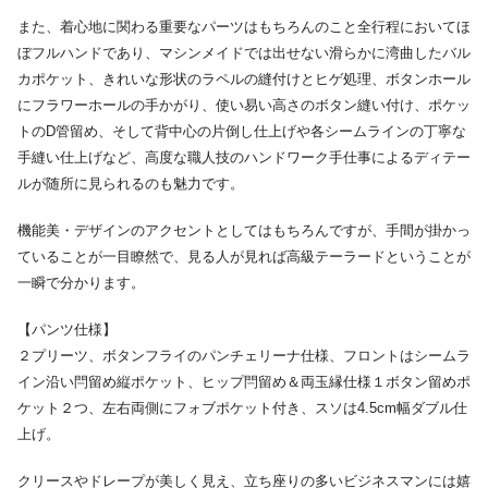
また、着心地に関わる重要なパーツはもちろんのこと全行程においてほ
ぼフルハンドであり、マシンメイドでは出せない滑らかに湾曲したバル
カポケット、きれいな形状のラペルの縫付けとヒゲ処理、ボタンホール
にフラワーホールの手かがり、使い易い高さのボタン縫い付け、ポケッ
トのD管留め、そして背中心の片倒し仕上げや各シームラインの丁寧な
手縫い仕上げなど、高度な職人技のハンドワーク手仕事によるディテー
ルが随所に見られるのも魅力です。
機能美・デザインのアクセントとしてはもちろんですが、手間が掛かっ
ていることが一目瞭然で、見る人が見れば高級テーラードということが
一瞬で分かります。
【パンツ仕様】
２プリーツ、ボタンフライのパンチェリーナ仕様、フロントはシームラ
イン沿い閂留め縦ポケット、ヒップ閂留め＆両玉縁仕様１ボタン留めポ
ケット２つ、左右両側にフォブポケット付き、スソは4.5cm幅ダブル仕
上げ。
クリースやドレープが美しく見え、立ち座りの多いビジネスマンには嬉