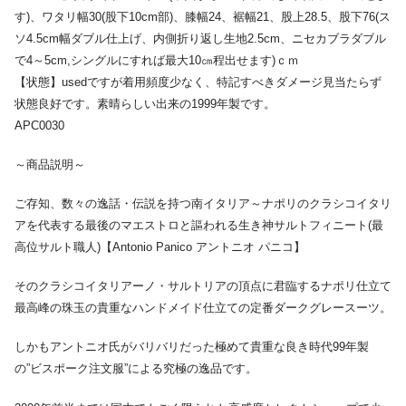
す)、ワタリ幅30(股下10cm部)、膝幅24、裾幅21、股上28.5、股下76(ス
ソ4.5cm幅ダブル仕上げ、内側折り返し生地2.5cm、ニセカブラダブル
で4～5cm,シングルにすれば最大10㎝程出せます)ｃｍ
【状態】usedですが着用頻度少なく、特記すべきダメージ見当たらず
状態良好です。素晴らしい出来の1999年製です。
APC0030
～商品説明～
ご存知、数々の逸話・伝説を持つ南イタリア～ナポリのクラシコイタリ
アを代表する最後のマエストロと謳われる生き神サルトフィニート(最
高位サルト職人)【Antonio Panico アントニオ パニコ】
そのクラシコイタリアーノ・サルトリアの頂点に君臨するナポリ仕立て
最高峰の珠玉の貴重なハンドメイド仕立ての定番ダークグレースーツ。
しかもアントニオ氏がバリバリだった極めて貴重な良き時代99年製
の”ビスポーク注文服”による究極の逸品です。