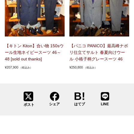
【キトン Kiton】合い物 150sウ
【パニコ PANICO】最高峰ナポ
ール生地ネイビースーツ 46～
リ仕立てサルト 春夏向けウー
48 [sold out thanks]
ル 小格子柄グレースーツ 46
¥
207,900
¥
250,800
（税込み）
（税込み）
シェア
はてブ
LINE
ポスト