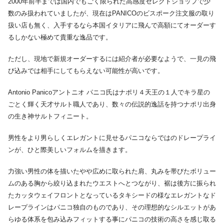
2000年前半までは国内でもごく限られた高感度セレクトショップで少
数のみ扱われていましたが、現在はPANICOのビスポーク注文服の取り
扱い店も無く、入手するなら本国イタリアに飛んで高額にてオーダーす
るしかない極めて貴重な逸品です。
ただし、現地で新規オーダーするには紹介者が必要なようで、一見の飛
び込みでは相手にしてもらえない可能性が高いです。
Antonio Panicoアントニオ パニコ氏はナポリ４天王の１人でキラ星の
ごとく輝く天才サルト職人であり、数々の伝説的逸話を持つナポリ出身
の生き神サルトフィニート。
男性をより男らしくエレガントに見せるパニコならではのドレープライ
ンが、ひと際美しいフォルムを描きます。
力強い男性の体を描いたやや広めに取られた肩、丸みを帯びたボリュー
ムのある胸から絞り込まれたウエストへとつながり、裾は後方に振られ
たカッタウェイフロントとなっているタキシードの様なエレガントなド
レープラインはパニコ独自のものであり、その理想的なシルエットがあ
らゆる体系を包み込みフィットする事にパニコの技術の高さを感じ取る