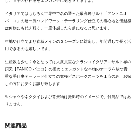
し、着手の存在感をエレガンテに魅き立てますよ。
イタリアではもちろん世界中で名の通った最高峰サルト「アントニオ
パニコ」の超一流ハンドワーク・テーラリング仕立ての着心地と優越感
は何物にも代え難く、一度体感したら虜になると思います。
生地や仕立てより春秋メインの３シーズンに対応し、年間通して長く活
用できるのも嬉しいです。
生産数も少なく今となっては大変貴重なクラシコイタリア～サルト界の
頂天【PANICO パニコ】の極めてエレガントな本物のオーラを放つ貴
重な手仕事テーラード仕立ての究極ビスポークスーツを１点のみ、お探
しの方にお安くお譲り致します。
※シャツやネクタイおよび背景物は撮影時のイメージで、付属品ではあ
りません。
関連商品