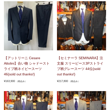
【アットリーニ Cesare
【セミナーラ SEMINARA】注
Attolini】合い物 シャドースト
文服 スリーピース3Pストライ
ライプ柄ネイビースーツ
プ柄グレースーツ 44位{sold
46{sold out thanks!}
out thanks!}
¥
163,900
¥
217,800
（税込み）
（税込み）