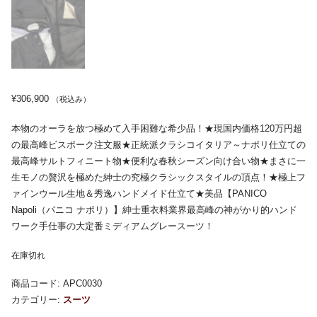
¥
306,900
（税込み）
本物のオーラを放つ極めて入手困難な希少品！★現国内価格120万円超
の最高峰ビスポーク注文服★正統派クラシコイタリア～ナポリ仕立ての
最高峰サルトフィニート物★便利な春秋シーズン向け合い物★まさに一
生モノの贅沢を極めた紳士の究極クラシックスタイルの頂点！★極上フ
ァインウール生地＆秀逸ハンドメイド仕立て★美品【PANICO
Napoli（パニコ ナポリ）】紳士重衣料業界最高峰の神がかり的ハンド
ワーク手仕事の大定番ミディアムグレースーツ！
在庫切れ
商品コード:
APC0030
カテゴリー:
スーツ