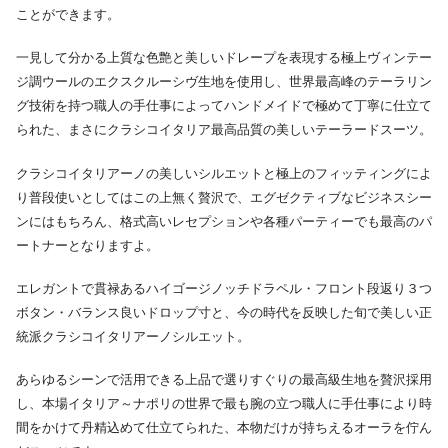
ことができます。
一見して分かる上質な色艶と美しいドレープを表現する極上ヴィンテー
ジ調ウールのエクスクルーシヴ生地を使用し、世界最高峰のテーラリン
グ技術を持つ職人の手仕事によってハンドメイドで極めて丁寧に仕立て
られた、まさにクラシコイタリア最高品質の美しいテーラードスーツ。
クラシコイタリアーノの美しいシルエットと極上のフィッティングによ
り普段使いとしてはこの上無く贅沢で、エグゼクティブなビジネスシー
ンにはもちろん、格式高いレセプションや各種パーティーでも最高のパ
ートナーとなりますよ。
エレガントで貫禄あるハイゴージノッチドラペル・フロント段返り３つ
ボタン・バランス良いドロップ寸と、今の時代を反映した旬で美しい正
統派クラシコイタリアーノシルエット。
あらゆるシーンで活用できる上品で選りすぐりの最高級生地を贅沢採用
し、本場イタリア～ナポリの世界で最も腕の立つ職人に手仕事により時
間をかけて丹精込めて仕立てられた、本物だけが持ちえるオーラを佇ん