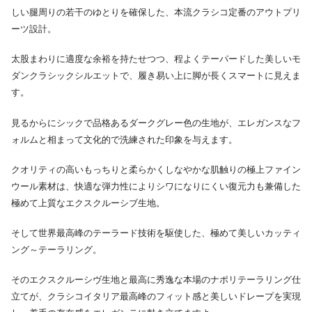
しい腿周りの若干のゆとりを確保した、本流クラシコ定番のアウトプリ
ーツ設計。
太股まわりに適度な余裕を持たせつつ、程よくテーパードした美しいモ
ダンクラシックシルエットで、履き易い上に脚が長くスマートに見えま
す。
見るからにシックで品格あるダークグレー色の生地が、エレガンスなフ
ォルムと相まって文化的で洗練された印象を与えます。
クオリティの高いもっちりと柔らかくしなやかな肌触りの極上ファイン
ウール素材は、快適な弾力性によりシワになりにくい復元力も兼備した
極めて上質なエクスクルーシブ生地。
そして世界最高峰のテーラード技術を駆使した、極めて美しいカッティ
ング～テーラリング。
そのエクスクルーシヴ生地と最高に秀逸な本場のナポリテーラリング仕
立てが、クラシコイタリア最高峰のフィット感と美しいドレープを実現