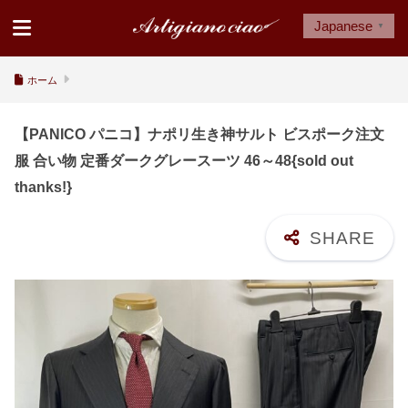
Japanese
▼
ホーム
【PANICO パニコ】ナポリ生き神サルト ビスポーク注文
服 合い物 定番ダークグレースーツ 46～48{sold out
thanks!}