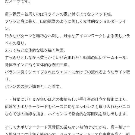
だスーツです。
肩～襟元～首周りのぼりラインの吸い付くようなフィット感。
フワッと肩に乗り、山の裾野のように美しく立体的なショルダーライ
ン。
巧みなパターンと精巧なハ刺し、丹念なアイロンワークによる美しいラ
ペルの返り。
ふっくらと立体的な弧を描く胸囲。
すっきりとしながら柔らかくいせ込まれた可動域の広いアームホール。
身体ラインに沿う立体的な腕の曲線。
バランス良くシェイプされたウエストにかけての流れるようなライン取
り。
バランスの良い颯爽とした着丈。
・・枚挙にいとまが無いほどの素晴らしい手仕事の仕立て技術により、
伝統的ナポリテーラードをベースに旬なエッセンスも取り入れたパニコ
ならではの曲線を描き、ハイセンスで都会的な雰囲気を醸し出します。
そしてナポリテーラード真骨頂の柔らかい袖付けですから、肩～袖アー
ム部分はこの上無く軽やかで、ジャストフィットして自由度も高く、軽