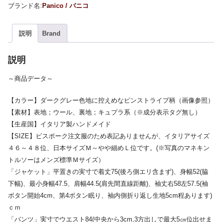
Panico / パニコ
説明
Brand
説明
～商品データ～
【カラー】ダークグレー色地に控えめなピンストライプ柄（画像参照）
【素材】表地；ウール、裏地；キュプラ系（※成分表示タグ無し）
【生産国】イタリア製ハンドメイド
【SIZE】ビスポーク注文服のため表記ありませんが、イタリアサイズ
４６～４８位、日本サイズＭ～やや細めＬ位です。(※写真のマネキン
トルソーはメンズ標準Ｍサイズ）
「ジャケット」平置きの実寸で着丈75(後ろ側エリ含まず)、身幅52(脇
下幅)、最小身幅47.5、肩幅44.5(肩先間直線距離)、袖丈右58左57.5(袖
ボタン開始4cm、第4ボタン眠り、袖内側折り返し生地5cm程あります)
ｃｍ
「パンツ」実寸でウエスト84(中央から3cm,3方出しで最大5㎝位出せま