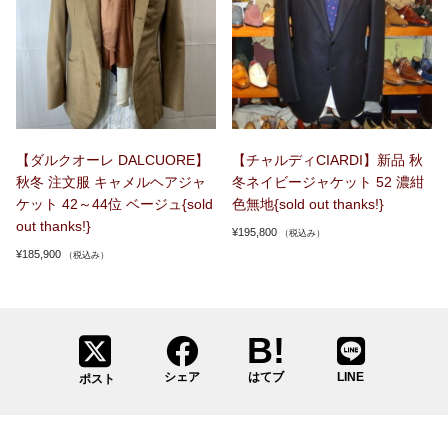
【ダルクオーレ DALCUORE】
【チャルディCIARDI】新品 秋
秋冬 注文服 キャメルヘアジャ
冬ネイビージャケット 52 濃紺
ケット 42～44位 ベージュ{sold
色無地{sold out thanks!}
out thanks!}
¥
195,800
（税込み）
¥
185,900
（税込み）
シェア
はてブ
LINE
ポスト