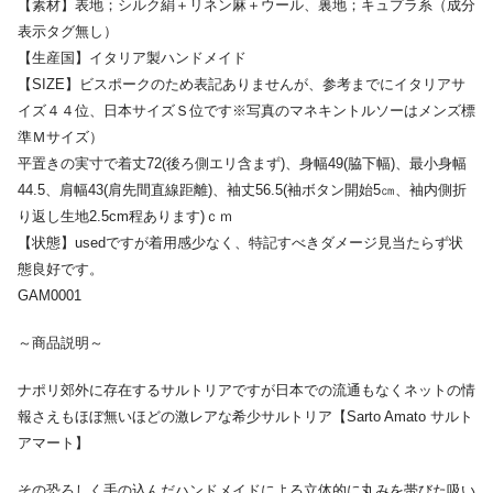
【素材】表地；シルク絹＋リネン麻＋ウール、裏地；キュプラ系（成分
表示タグ無し）
【生産国】イタリア製ハンドメイド
【SIZE】ビスポークのため表記ありませんが、参考までにイタリアサ
イズ４４位、日本サイズＳ位です※写真のマネキントルソーはメンズ標
準Ｍサイズ）
平置きの実寸で着丈72(後ろ側エリ含まず)、身幅49(脇下幅)、最小身幅
44.5、肩幅43(肩先間直線距離)、袖丈56.5(袖ボタン開始5㎝、袖内側折
り返し生地2.5cm程あります)ｃｍ
【状態】usedですが着用感少なく、特記すべきダメージ見当たらず状
態良好です。
GAM0001
～商品説明～
ナポリ郊外に存在するサルトリアですが日本での流通もなくネットの情
報さえもほぼ無いほどの激レアな希少サルトリア【Sarto Amato サルト
アマート】
その恐ろしく手の込んだハンドメイドによる立体的に丸みを帯びた吸い