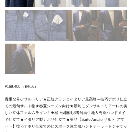
¥
169,400
（税込み）
貴重な希少サルトリア★正統クラシコイタリア最高峰～技巧ナポリ仕立
ての最旬サルト物★春夏シーズン向け★最旬モダンサルトリアーレの美
しい立体フォルムライン！★極上絹麻毛3者混紡生地＆秀逸ハンドメイ
ド仕立て★イタリア製ナポリ仕立て★美品【Sarto Amato サルト アマ
ート】技巧ナポリ仕立てのビスポーク注文服ハンドテーラードジャケッ