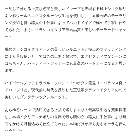
一見して分かる上質な色艶と美しいドレープを表現する極上シルク絹リ
ネン麻ウールのエクスクルーシヴ生地を使用し、世界最高峰のテーラリ
ング技術を持つ職人の手仕事によってハンドメイドで極めて丁寧に仕立
てられた、まさにクラシコイタリア最高品質の美しいテーラードジャケ
ット。
現代クラシコイタリアーノの美しいシルエットと極上のフィッティング
により普段使いとしてはこの上無く贅沢で、エグゼクティブなシーンに
はもちろん、パーティー・ディナーにも最高のパートナーになると思い
ます。
ハイゴージノッチドラペル・フロント３つボタン段返り・バランス良い
ドロップ寸と、現代的な時代を反映した正統派クラシコイタリアの旬で
美しいモダンクラシックシルエット。
あらゆるシーンで活用できる上品で選りすぐりの最高級生地を贅沢採用
し、本場イタリア～ナポリの世界で最も腕の立つ職人に手仕事により時
間をかけて丹精込めて仕立てられた、本物だけが持ちえるオーラを佇ん
だ逸品です。