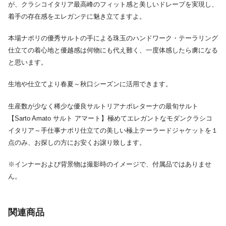
が、クラシコイタリア最高峰のフィット感と美しいドレープを実現し、
着手の存在感をエレガンテに魅き立てますよ。
本場ナポリの優秀サルトの手による珠玉のハンドワーク・テーラリング
仕立ての着心地と優越感は何物にも代え難く、一度体感したら虜になる
と思います。
生地や仕立てより春夏～秋口シーズンに活用できます。
生産数が少なく稀少な優良サルトリアナポレターナの最旬サルト
【Sarto Amato サルト アマート】極めてエレガントなモダンクラシコ
イタリア～手仕事ナポリ仕立ての美しい極上テーラードジャケットを１
点のみ、お探しの方にお安くお譲り致します。
※インナーおよび背景物は撮影時のイメージで、付属品ではありませ
ん。
関連商品