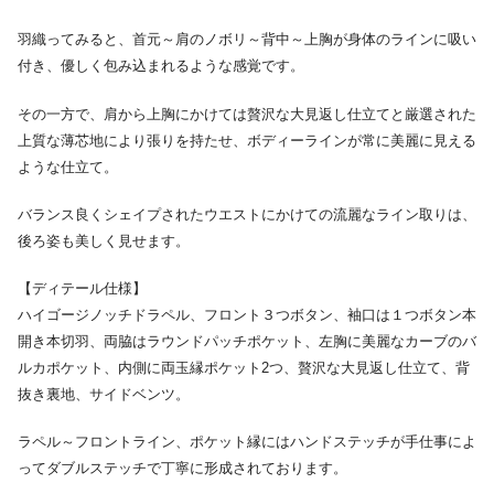
羽織ってみると、首元～肩のノボリ～背中～上胸が身体のラインに吸い
付き、優しく包み込まれるような感覚です。
その一方で、肩から上胸にかけては贅沢な大見返し仕立てと厳選された
上質な薄芯地により張りを持たせ、ボディーラインが常に美麗に見える
ような仕立て。
バランス良くシェイプされたウエストにかけての流麗なライン取りは、
後ろ姿も美しく見せます。
【ディテール仕様】
ハイゴージノッチドラペル、フロント３つボタン、袖口は１つボタン本
開き本切羽、両脇はラウンドパッチポケット、左胸に美麗なカーブのバ
ルカポケット、内側に両玉縁ポケット2つ、贅沢な大見返し仕立て、背
抜き裏地、サイドベンツ。
ラペル～フロントライン、ポケット縁にはハンドステッチが手仕事によ
ってダブルステッチで丁寧に形成されております。