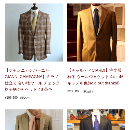
【ジャンニカンパーニャ
【チャルディCIARDI】注文服
GIANNI CAMPAGNA】ミラノ
秋冬 ウールジャケット 44～46
仕立て 合い物ウール チェック
キャメル色{sold out thanks!}
格子柄ジャケット 48 茶色
¥
206,800
（税込み）
¥
196,900
（税込み）