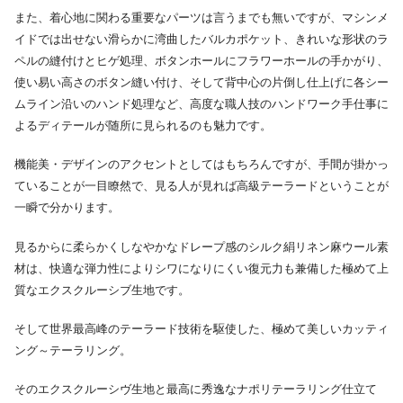
また、着心地に関わる重要なパーツは言うまでも無いですが、マシンメ
イドでは出せない滑らかに湾曲したバルカポケット、きれいな形状のラ
ペルの縫付けとヒゲ処理、ボタンホールにフラワーホールの手かがり、
使い易い高さのボタン縫い付け、そして背中心の片倒し仕上げに各シー
ムライン沿いのハンド処理など、高度な職人技のハンドワーク手仕事に
よるディテールが随所に見られるのも魅力です。
機能美・デザインのアクセントとしてはもちろんですが、手間が掛かっ
ていることが一目瞭然で、見る人が見れば高級テーラードということが
一瞬で分かります。
見るからに柔らかくしなやかなドレープ感のシルク絹リネン麻ウール素
材は、快適な弾力性によりシワになりにくい復元力も兼備した極めて上
質なエクスクルーシブ生地です。
そして世界最高峰のテーラード技術を駆使した、極めて美しいカッティ
ング～テーラリング。
そのエクスクルーシヴ生地と最高に秀逸なナポリテーラリング仕立て