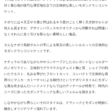
付く着心地の技巧な薄芯地仕立ての立体的な美しいモダンクラシコジャ
ケット。
ナポリには４天王や５傑と呼ばれるキラ星のごとく輝く天才的サルトが
何人も居ますが、デザインバランスやクオリティから判断すれば間違い
なくそれらに全く引けを取らない素晴らしい逸品。
そんなナポリ気鋭サルトの手による珠玉の美しいシルエットの立体的な
モダンクラシコジャケットです。
ナチュラルでありながらややコンケープドしたエレガントなショルダー
のノボリライン、立体的でグラマラスなチェスト胸と背、シェイプの利
いたウエスト、丸みを帯びたフロントカット、コンパクトで立体的な肩
周りにマニカ・カミーチャによる袖付けというナポリスタイルにモダン
な風を吹き込んだハンドメイドならではのディテールが特長で、時代の
ニーズに合ったモダンクラシックな美しいフォルムを描きます。
しなやかながら男らしいそのスタイルは、クラシックとモダンが絶妙に
融合しオリジナリティ溢れています。