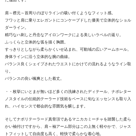
肩～襟元～首周りのぼりラインの吸い付くようなフィット感。
フワッと肩に乗りエレガントにコンケープドした優美で立体的なショル
ダーライン。
精巧なハ刺しと丹念なアイロンワークによる美しいラペルの返り。
ふっくらと立体的な弧を描く胸囲。
すっきりとしながら柔らかくいせ込まれ、可動域の広いアームホール。
身体ラインに沿う立体的な腕の曲線。
バランス良くシェイプされたウエストにかけての流れるようなライン取
り。
バランスの良い颯爽とした着丈。
・・枚挙にいとまが無いほど多くの洗練されたディテール、ナポレター
ノスタイルの伝統的テーラード技術をベースに旬なエッセンスも取り入
れ、ハイセンスで都会的な雰囲気を醸します。
そしてナポリテーラード真骨頂であるマニカカミーチャを踏襲した柔ら
かい袖付けですから、肩～袖アーム部分はこの上無く軽やかで、ジャス
トフィットして自由度も高く、軽快で柔らかな着心地。