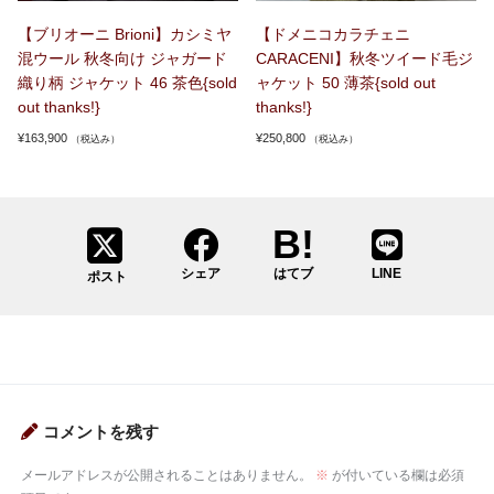
【ブリオーニ Brioni】カシミヤ
【ドメニコカラチェニ
混ウール 秋冬向け ジャガード
CARACENI】秋冬ツイード毛ジ
織り柄 ジャケット 46 茶色{sold
ャケット 50 薄茶{sold out
out thanks!}
thanks!}
¥
163,900
¥
250,800
（税込み）
（税込み）
シェア
はてブ
LINE
ポスト
コメントを残す
メールアドレスが公開されることはありません。
※
が付いている欄は必須