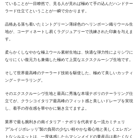
ていることが一目瞭然で、見る人が見れば極めて手の込んだハンドテー
ラード仕立てということが一瞬で分かります。
品格ある落ち着いたミントグリーン薄緑色のヘリンボーン織りウール生
地が、コーディネートし易くラグジュアリーで洗練された印象を与えま
す。
柔らかくしなやかな極上ウール素材生地は、快適な弾力性によりシワに
なりにくい復元力も兼備した極めて上質なエクスクルーシブ生地です。
そして世界最高峰のテーラード技術を駆使した、極めて美しいカッティ
ング～テーラリング。
そのエクスクルーシヴ生地と最高に秀逸な本場ナポリのテーラリング仕
立てが、クラシコイタリア最高峰のフィット感と美しいドレープを実現
し、着手の存在感を華やかに魅き立てますよ。
業界で最も腕利きの南イタリア・ナポリを代表する一流カミチェリ
ア”ルイジボレッリ”製の負荷の少ない軽やかな着心地と美しくエレガン
トなシルエットは、一度体感したらマシンメイドの量産品は着たくなく