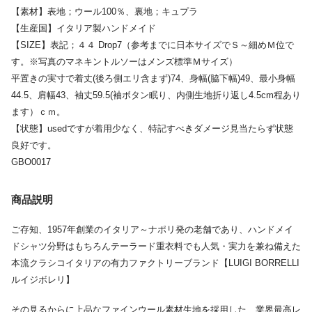
【素材】表地；ウール100％、裏地；キュプラ
【生産国】イタリア製ハンドメイド
【SIZE】表記；４４ Drop7（参考までに日本サイズでＳ～細めＭ位で
す。※写真のマネキントルソーはメンズ標準Ｍサイズ）
平置きの実寸で着丈(後ろ側エリ含まず)74、身幅(脇下幅)49、最小身幅
44.5、肩幅43、袖丈59.5(袖ボタン眠り、内側生地折り返し4.5cm程あり
ます）ｃｍ。
【状態】usedですが着用少なく、特記すべきダメージ見当たらず状態
良好です。
GBO0017
商品説明
ご存知、1957年創業のイタリア～ナポリ発の老舗であり、ハンドメイ
ドシャツ分野はもちろんテーラード重衣料でも人気・実力を兼ね備えた
本流クラシコイタリアの有力ファクトリーブランド【LUIGI BORRELLI
ルイジボレリ】
その見るからに上品なファインウール素材生地を採用した、業界最高レ