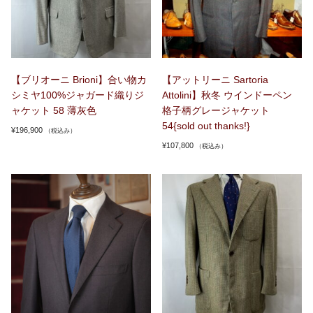
【ブリオーニ Brioni】合い物カ
【アットリーニ Sartoria
シミヤ100%ジャガード織りジ
Attolini】秋冬 ウインドーペン
ャケット 58 薄灰色
格子柄グレージャケット
54{sold out thanks!}
¥
196,900
（税込み）
¥
107,800
（税込み）