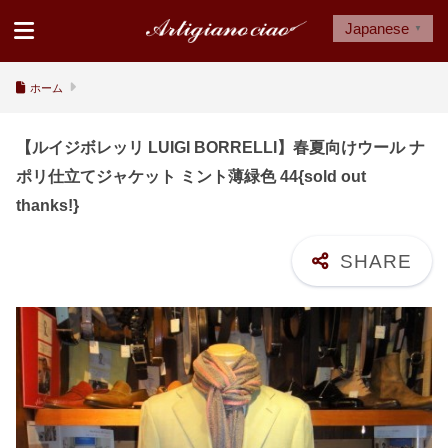
Japanese
▼
ホーム
【ルイジボレッリ LUIGI BORRELLI】春夏向けウール ナ
ポリ仕立てジャケット ミント薄緑色 44{sold out
thanks!}