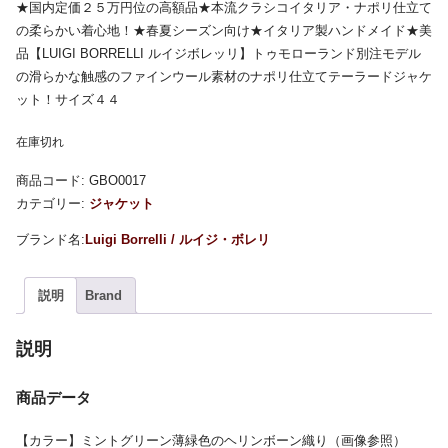
★国内定価２５万円位の高額品★本流クラシコイタリア・ナポリ仕立て
の柔らかい着心地！★春夏シーズン向け★イタリア製ハンドメイド★美
品【LUIGI BORRELLI ルイジボレッリ】トゥモローランド別注モデル
の滑らかな触感のファインウール素材のナポリ仕立てテーラードジャケ
ット！サイズ４４
在庫切れ
商品コード:
GBO0017
カテゴリー:
ジャケット
Luigi Borrelli / ルイジ・ボレリ
説明
Brand
説明
商品データ
【カラー】ミントグリーン薄緑色のヘリンボーン織り（画像参照）