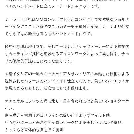
ベルのハンドメイド仕立てテーラードジャケットです。
テーラード仕様はややコンケープドしたコンパクトで立体的なショルダ
ーラインにここ十八番のマニカカミーチャ袖付けが美しく、ナポリ仕立
てならではの軽快な着心地のハンドメイド仕立て。
軽やかな薄芯地仕立て、そして一流ナポリシャツメーカーによる神業的
なカッティング技術と絶妙なるアイロンワークによって成し得る、ナポ
リの伝統的手法にこだわった創りです。
本場イタリアの一流カミッチェリア＆サルトリアの卓越した技術による
洗練されたパターンとハンドメイド仕立てなので、美しいシルエットが
表現できるとともに、着心地にとても優れます。
ナチュラルにフワッと肩に乗り、目を奪われるほど美しいショルダーラ
イン。
肩～襟元～首周りのぼりラインの吸い付くようなフィット感。
巧みなパターンと丹念なアイロンワークによる美しいラペルの返り。
ふっくらと立体的な弧を描く胸囲。