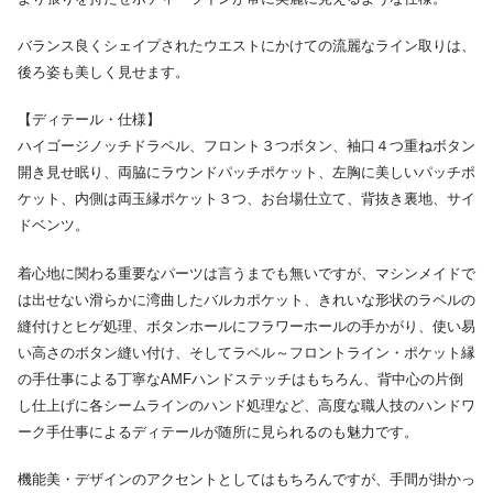
バランス良くシェイプされたウエストにかけての流麗なライン取りは、
後ろ姿も美しく見せます。
【ディテール・仕様】
ハイゴージノッチドラペル、フロント３つボタン、袖口４つ重ねボタン
開き見せ眠り、両脇にラウンドパッチポケット、左胸に美しいパッチポ
ケット、内側は両玉縁ポケット３つ、お台場仕立て、背抜き裏地、サイ
ドベンツ。
着心地に関わる重要なパーツは言うまでも無いですが、マシンメイドで
は出せない滑らかに湾曲したバルカポケット、きれいな形状のラペルの
縫付けとヒゲ処理、ボタンホールにフラワーホールの手かがり、使い易
い高さのボタン縫い付け、そしてラペル～フロントライン・ポケット縁
の手仕事による丁寧なAMFハンドステッチはもちろん、背中心の片倒
し仕上げに各シームラインのハンド処理など、高度な職人技のハンドワ
ーク手仕事によるディテールが随所に見られるのも魅力です。
機能美・デザインのアクセントとしてはもちろんですが、手間が掛かっ