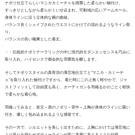
ナポリ仕立てらしいマニカカミーチャを踏襲した柔らかい袖付け。
すっきりとしながら柔らかくいせ込まれ、可動域の広いアームホール。
身体ラインに沿う立体的な腕の曲線。
バランス良くシェイプされたウエストにかけての流れるようなライン取
り。
バランスの良い颯爽とした着丈。
・・伝統的ナポリテーラリングの中に現代的モダンエッセンスを巧みに
取り入れ、ハイセンスで都会的な雰囲気を醸します。
そしてナポリスタイルの真骨頂の薄芯地仕立てと”マニカ・カミーチ
ェ”を取り入れた袖付けですから、着た時にこの上無く軽やかで、ジャ
ストフィットして自由度も高く、カーディガンを羽織るかのごとく軽快
で柔らかな着心地。
羽織ってみると、首元～肩のノボリ～背中～上胸が身体のラインに吸い
付き、優しく包み込まれるような感覚です。
その一方で、シルエットを美しく出すために、上胸にかけては薄芯地に
より張りを持たせボディーラインが常に美麗に見えるような仕様。