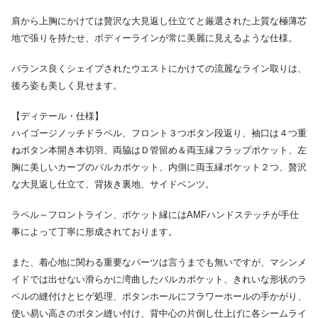
肩から上胸にかけては贅沢な大見返し仕立てと厳選された上質な極薄芯
地で張りを持たせ、ボディーラインが常に美麗に見えるような仕様。
バランス良くシェイプされたウエストにかけての流麗なライン取りは、
後ろ姿も美しく見せます。
【ディテール・仕様】
ハイゴージノッチドラペル、フロント３つボタン段返り、袖口は４つ重
ねボタン本開き本切羽、両脇はＤ管留め＆両玉縁フラップポケット、左
胸に美しいカーブのバルカポケット、内側に両玉縁ポケット２つ、贅沢
な大見返し仕立て、背抜き裏地、サイドベンツ。
ラペル～フロントライン、ポケット縁にはAMFハンドステッチが手仕
事によって丁寧に形成されております。
また、着心地に関わる重要なパーツは言うまでも無いですが、マシンメ
イドでは出せない滑らかに湾曲したバルカポケット、きれいな形状のラ
ペルの縫付けとヒゲ処理、ボタンホールにフラワーホールの手かがり、
使い易い高さのボタン縫い付け、背中心の片倒し仕上げに各シームライ