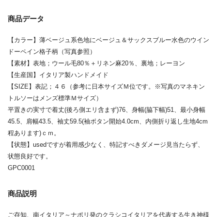
商品データ
【カラー】薄ベージュ系色地にベージュ＆サックスブルー水色のウイン
ドーペイン格子柄（写真参照）
【素材】表地；ウール毛80％＋リネン麻20％、裏地；レーヨン
【生産国】イタリア製ハンドメイド
【SIZE】表記；４６（参考に日本サイズＭ位です。※写真のマネキン
トルソーはメンズ標準Ｍサイズ）
平置きの実寸で着丈(後ろ側エリ含まず)76、身幅(脇下幅)51、最小身幅
45.5、肩幅43.5、袖丈59.5(袖ボタン開始4.0cm、内側折り返し生地4cm
程あります)ｃｍ。
【状態】usedですが着用感少なく、特記すべきダメージ見当たらず、
状態良好です。
GPC0001
商品説明
ご存知、南イタリア～ナポリ発のクラシコイタリアを代表する生き神様