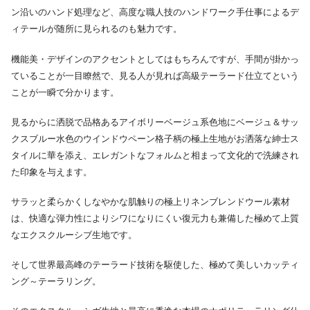
ン沿いのハンド処理など、高度な職人技のハンドワーク手仕事によるデ
ィテールが随所に見られるのも魅力です。
機能美・デザインのアクセントとしてはもちろんですが、手間が掛かっ
ていることが一目瞭然で、見る人が見れば高級テーラード仕立てという
ことが一瞬で分かります。
見るからに洒脱で品格あるアイボリーベージュ系色地にベージュ＆サッ
クスブルー水色のウインドウペーン格子柄の極上生地がお洒落な紳士ス
タイルに華を添え、エレガントなフォルムと相まって文化的で洗練され
た印象を与えます。
サラッと柔らかくしなやかな肌触りの極上リネンブレンドウール素材
は、快適な弾力性によりシワになりにくい復元力も兼備した極めて上質
なエクスクルーシブ生地です。
そして世界最高峰のテーラード技術を駆使した、極めて美しいカッティ
ング～テーラリング。