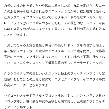
力強い男性の体を描いたやや広めに取られた肩、丸みを帯びたボリュー
ムのある胸から絞り込まれたウエストへとつながり、裾は後方に振られ
たカッタウェイフロントとなっているタキシードの様なエレガントなド
レープラインはパニコ独自のものであり、その理想的なシルエットがあ
らゆる体系を包み込みフィットする事にパニコの技術の高さを感じ取る
ことができます。
一見して分かる上質な色艶と風合いの美しいドレープを表現する極上リ
ネン混紡ファインウール素材のエクスクルーシブ生地を使用し、世界最
高峰のテーラリング技術によってハンドメイドで極めて丁寧に仕立てら
れた、まさにクラシコイタリア最高品質の美しいテーラードジャッカ。
クラシコイタリアの美しいシルエットと極上のフィッティングにより普
段使いとしてはこの上無く贅沢で、エグゼクティブなライフスタイルに
最高のパートナーとなりますよ。
ハイゴージノッチドラペル・フロント段返り３つボタン・バランス良い
ドロップ寸と、現代的な時代を反映した旬で美しい正統派クラシコイタ
リアーノシルエット。