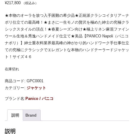
¥
217,800
（税込み）
★本物のオーラを放つ入手困難の希少品★正統派クラシコイタリア～ナ
ポリ仕立ての最高峰！★まさに一生モノの贅沢を極めた紳士の究極クラ
シックスタイルの頂点！★春夏シーズン向け★極上リネン麻混ファイン
ウール生地＆秀逸ハンドメイド仕立て★美品【PANICO Napoli（パニコ
ナポリ）】紳士重衣料業界最高峰の神がかり的ハンドワーク手仕事仕立
ての究極にクラシックでエレガントな本物のハンドテーラードジャケッ
ト！サイズ４６
在庫切れ
商品コード:
GPC0001
カテゴリー:
ジャケット
Panico / パニコ
説明
Brand
説明