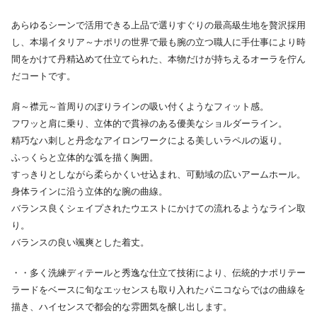
あらゆるシーンで活用できる上品で選りすぐりの最高級生地を贅沢採用
し、本場イタリア～ナポリの世界で最も腕の立つ職人に手仕事により時
間をかけて丹精込めて仕立てられた、本物だけが持ちえるオーラを佇ん
だコートです。
肩～襟元～首周りのぼりラインの吸い付くようなフィット感。
フワッと肩に乗り、立体的で貫禄のある優美なショルダーライン。
精巧なハ刺しと丹念なアイロンワークによる美しいラペルの返り。
ふっくらと立体的な弧を描く胸囲。
すっきりとしながら柔らかくいせ込まれ、可動域の広いアームホール。
身体ラインに沿う立体的な腕の曲線。
バランス良くシェイプされたウエストにかけての流れるようなライン取
り。
バランスの良い颯爽とした着丈。
・・多く洗練ディテールと秀逸な仕立て技術により、伝統的ナポリテー
ラードをベースに旬なエッセンスも取り入れたパニコならではの曲線を
描き、ハイセンスで都会的な雰囲気を醸し出します。