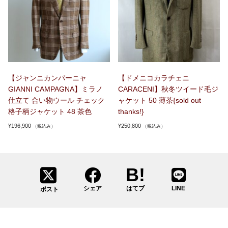
【ジャンニカンパーニャ
【ドメニコカラチェニ
GIANNI CAMPAGNA】ミラノ
CARACENI】秋冬ツイード毛ジ
仕立て 合い物ウール チェック
ャケット 50 薄茶{sold out
格子柄ジャケット 48 茶色
thanks!}
¥
196,900
¥
250,800
（税込み）
（税込み）
シェア
はてブ
LINE
ポスト