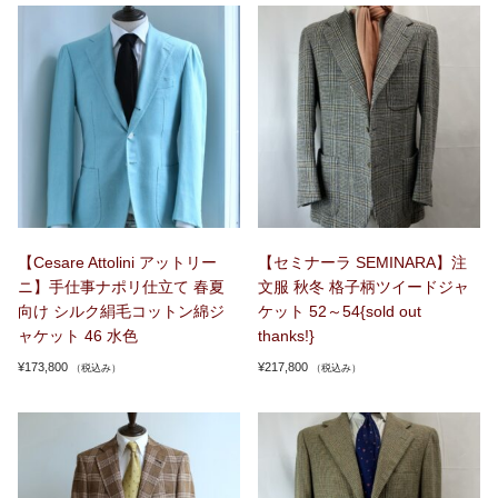
【Cesare Attolini アットリー
【セミナーラ SEMINARA】注
ニ】手仕事ナポリ仕立て 春夏
文服 秋冬 格子柄ツイードジャ
向け シルク絹毛コットン綿ジ
ケット 52～54{sold out
ャケット 46 水色
thanks!}
¥
173,800
¥
217,800
（税込み）
（税込み）