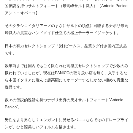
的伝説を持つサルトフィニート（最高峰サルト職人）【Antonio Panico
アントニオパニコ】
そのクラシコイタリアーノのまさにサルトの頂点に君臨するナポリ最高
峰職人の貴重なハンドメイド仕立ての極上テーラードジャケット。
日本の有力セレクトショップ「(株)ビームス」品質タグ付き国内正規品
です。
数年前までは国内でもごく限られた高感度セレクトショップで少数のみ
扱われていましたが、現在はPANICOの取り扱い店も無く、入手するな
ら本国イタリアに飛んで超高額にてオーダーするしかない極めて貴重な
逸品です。
数々の伝説的逸話を持つナポリ出身の天才サルトフィニート”Antonio
Panico”。
男性をより男らしくエレガントに見せるパニコならではのドレープライ
ンが、ひと際美しいフォルムを描きます。