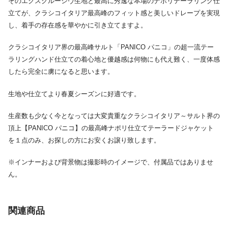
そのエクスクルーシヴ生地と最高に秀逸な本場のナポリテーラリング仕
立てが、クラシコイタリア最高峰のフィット感と美しいドレープを実現
し、着手の存在感を華やかに引き立てますよ。
クラシコイタリア界の最高峰サルト「PANICO パニコ」の超一流テー
ラリングハンド仕立ての着心地と優越感は何物にも代え難く、一度体感
したら完全に虜になると思います。
生地や仕立てより春夏シーズンに好適です。
生産数も少なく今となっては大変貴重なクラシコイタリア～サルト界の
頂上【PANICO パニコ】の最高峰ナポリ仕立てテーラードジャケット
を１点のみ、お探しの方にお安くお譲り致します。
※インナーおよび背景物は撮影時のイメージで、付属品ではありませ
ん。
関連商品