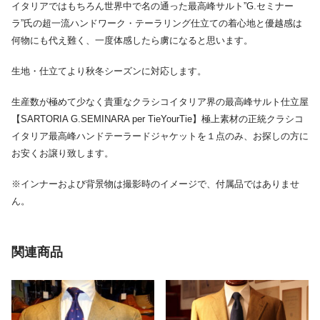
イタリアではもちろん世界中で名の通った最高峰サルト”G.セミナー
ラ”氏の超一流ハンドワーク・テーラリング仕立ての着心地と優越感は
何物にも代え難く、一度体感したら虜になると思います。
生地・仕立てより秋冬シーズンに対応します。
生産数が極めて少なく貴重なクラシコイタリア界の最高峰サルト仕立屋
【SARTORIA G.SEMINARA per TieYourTie】極上素材の正統クラシコ
イタリア最高峰ハンドテーラードジャケットを１点のみ、お探しの方に
お安くお譲り致します。
※インナーおよび背景物は撮影時のイメージで、付属品ではありませ
ん。
関連商品