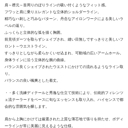
肩～襟元～首周りのぼりラインの吸い付くようなフィット感。
フワッと肩に乗りエレガントな立体的ショルダーライン。
精巧なハ刺しと巧みなパターン、丹念なアイロンワークによる美しいラ
ペルの返り。
ふっくらと立体的な弧を描く胸囲。
前見頃ダーツを取らずシェイプされ、縫い目無しですっきりと美しいフ
ロント～ウエストライン。
すっきりとしながら柔らかくいせ込まれ、可動域の広いアームホール。
身体ラインに沿う立体的な腕の曲線。
バランス良くシェイプされたウエストにかけての流れるようなライン取
り。
バランスの良い颯爽とした着丈。
・・多く洗練ディテールと秀逸な仕立て技術により、伝統的フィレンツ
ェ流テーラードをベースに旬なエッセンスも取り入れ、ハイセンスで都
会的な雰囲気を醸します。
肩から上胸にかけては厳選された上質な薄芯地で張りを持たせ、ボディ
ーラインが常に美麗に見えるような仕様。