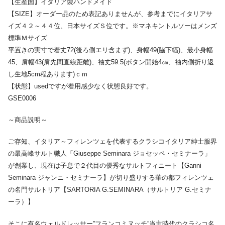
【生産国】イタリア製ハンドメイド
【SIZE】オーダー品のため表記ありませんが、参考までにイタリアサ
イズ４２～４４位、日本サイズＳ位です。※マネキントルソーはメンズ
標準Ｍサイズ
平置きの実寸で着丈72(後ろ側エリ含まず)、身幅49(脇下幅)、最小身幅
45、肩幅43(肩先間直線距離)、袖丈59.5(ボタン開始4㎝、袖内側折り返
し生地5cm程あります)ｃｍ
【状態】usedですが着用感少なく状態良好です。
GSE0006
～商品説明～
ご存知、イタリア～フィレンツェを代表するクラシコイタリア紳士服界
の最高峰サルト職人「Giuseppe Seminara ジョセッペ・セミナーラ」
が創業し、現在は子息で２代目の優秀なサルトフィニート【Ganni
Seminara ジャンニ・セミナーラ】が切り盛りする華の都フィレンツェ
の名門サルトリア【SARTORIA G.SEMINARA（サルトリア G.セミナ
ーラ）】
そこに有名ウェルドレッサー”フランコミヌッチ”当主時代のクラシコ名