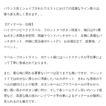
バランス良くシェイプされたウエストにかけての流麗なライン取りは、
後ろ姿も美しく見せます。。
【ディテール・仕様】
ハイゴージピークドラペル、フロント３つボタン段返り、袖口は3つ重
ねボタン本開き本切羽、両脇ラウンドパッチポケット、左胸に美麗なパ
ッチポケット、内側に両玉縁ポケット2つ、お台場仕立て、総裏地、ノ
ーベント。
ラペル～フロントライン、ポケット縁にはハンドステッチが手仕事によ
って丁寧に形成されております。
また、着心地に関わる重要なパーツは言うまでも無いですが、マシンメ
イドでは出せない滑らかに湾曲したバルカポケット、きれいな形状のラ
ペルの縫付けとヒゲ処理、ボタンホールにフラワーホールの手かがり、
使い易い高さのボタン縫い付け、そして各シームライン沿いのハンド処
理など、高度な職人技のハンドワーク手仕事によるディテールが随所に
見られるのも魅力です。