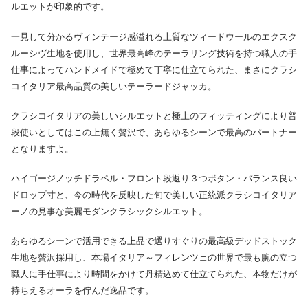
ルエットが印象的です。
一見して分かるヴィンテージ感溢れる上質なツィードウールのエクスク
ルーシヴ生地を使用し、世界最高峰のテーラリング技術を持つ職人の手
仕事によってハンドメイドで極めて丁寧に仕立てられた、まさにクラシ
コイタリア最高品質の美しいテーラードジャッカ。
クラシコイタリアの美しいシルエットと極上のフィッティングにより普
段使いとしてはこの上無く贅沢で、あらゆるシーンで最高のパートナー
となりますよ。
ハイゴージノッチドラペル・フロント段返り３つボタン・バランス良い
ドロップ寸と、今の時代を反映した旬で美しい正統派クラシコイタリア
ーノの見事な美麗モダンクラシックシルエット。
あらゆるシーンで活用できる上品で選りすぐりの最高級デッドストック
生地を贅沢採用し、本場イタリア～フィレンツェの世界で最も腕の立つ
職人に手仕事により時間をかけて丹精込めて仕立てられた、本物だけが
持ちえるオーラを佇んだ逸品です。