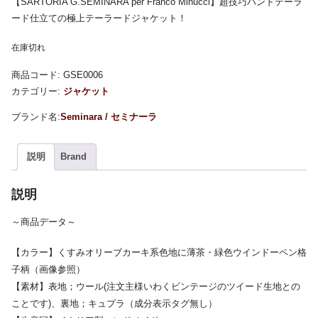
【SARTORIA G.SEMINARA per Franco Minucci】超技巧ハンドテーラ
ード仕立ての極上テーラードジャケット！
在庫切れ
商品コード:
GSE0006
カテゴリー:
ジャケット
Seminara / セミナーラ
説明
Brand
説明
～商品データ～
【カラー】くすみオリーブカーキ系色地に薄茶・緑色ウインドーペン格
子柄（画像参照）
【素材】表地；ウール(注文主様いわくビンテージのツイード生地との
ことです)、裏地；キュプラ（成分表示タグ無し）