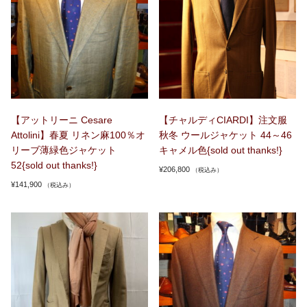
【アットリーニ Cesare
【チャルディCIARDI】注文服
Attolini】春夏 リネン麻100％オ
秋冬 ウールジャケット 44～46
リーブ薄緑色ジャケット
キャメル色{sold out thanks!}
52{sold out thanks!}
¥
206,800
（税込み）
¥
141,900
（税込み）