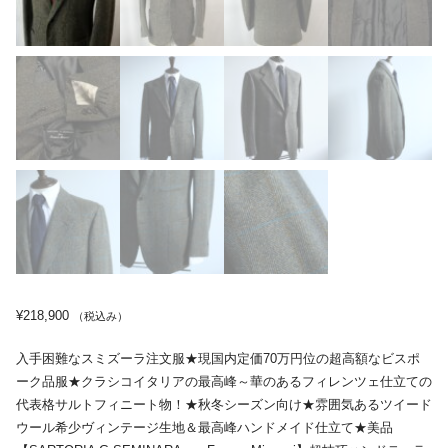
¥
218,900
（税込み）
入手困難なスミズーラ注文服★現国内定価70万円位の超高額なビスポ
ーク品服★クラシコイタリアの最高峰～華のあるフィレンツェ仕立ての
代表格サルトフィニート物！★秋冬シーズン向け★雰囲気あるツイード
ウール希少ヴィンテージ生地＆最高峰ハンドメイド仕立て★美品