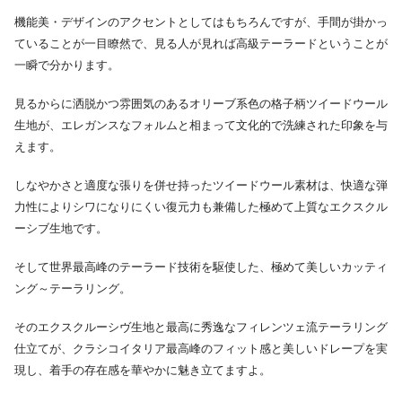
機能美・デザインのアクセントとしてはもちろんですが、手間が掛かっ
ていることが一目瞭然で、見る人が見れば高級テーラードということが
一瞬で分かります。
見るからに洒脱かつ雰囲気のあるオリーブ系色の格子柄ツイードウール
生地が、エレガンスなフォルムと相まって文化的で洗練された印象を与
えます。
しなやかさと適度な張りを併せ持ったツイードウール素材は、快適な弾
力性によりシワになりにくい復元力も兼備した極めて上質なエクスクル
ーシブ生地です。
そして世界最高峰のテーラード技術を駆使した、極めて美しいカッティ
ング～テーラリング。
そのエクスクルーシヴ生地と最高に秀逸なフィレンツェ流テーラリング
仕立てが、クラシコイタリア最高峰のフィット感と美しいドレープを実
現し、着手の存在感を華やかに魅き立てますよ。