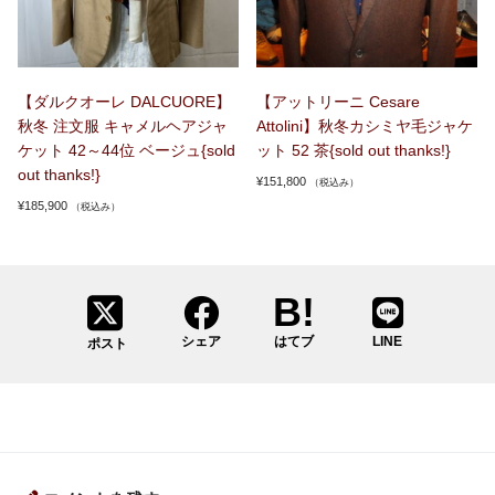
【ダルクオーレ DALCUORE】
【アットリーニ Cesare
秋冬 注文服 キャメルヘアジャ
Attolini】秋冬カシミヤ毛ジャケ
ケット 42～44位 ベージュ{sold
ット 52 茶{sold out thanks!}
out thanks!}
¥
151,800
（税込み）
¥
185,900
（税込み）
シェア
はてブ
LINE
ポスト