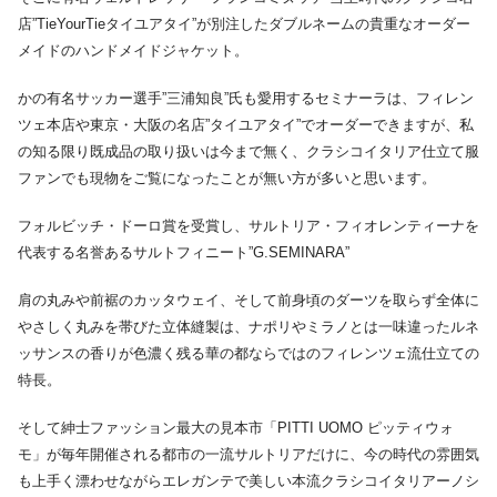
店”TieYourTieタイユアタイ”が別注したダブルネームの貴重なオーダー
メイドのハンドメイドジャケット。
かの有名サッカー選手”三浦知良”氏も愛用するセミナーラは、フィレン
ツェ本店や東京・大阪の名店”タイユアタイ”でオーダーできますが、私
の知る限り既成品の取り扱いは今まで無く、クラシコイタリア仕立て服
ファンでも現物をご覧になったことが無い方が多いと思います。
フォルビッチ・ドーロ賞を受賞し、サルトリア・フィオレンティーナを
代表する名誉あるサルトフィニート”G.SEMINARA”
肩の丸みや前裾のカッタウェイ、そして前身頃のダーツを取らず全体に
やさしく丸みを帯びた立体縫製は、ナポリやミラノとは一味違ったルネ
ッサンスの香りが色濃く残る華の都ならではのフィレンツェ流仕立ての
特長。
そして紳士ファッション最大の見本市「PITTI UOMO ピッティウォ
モ」が毎年開催される都市の一流サルトリアだけに、今の時代の雰囲気
も上手く漂わせながらエレガンテで美しい本流クラシコイタリアーノシ