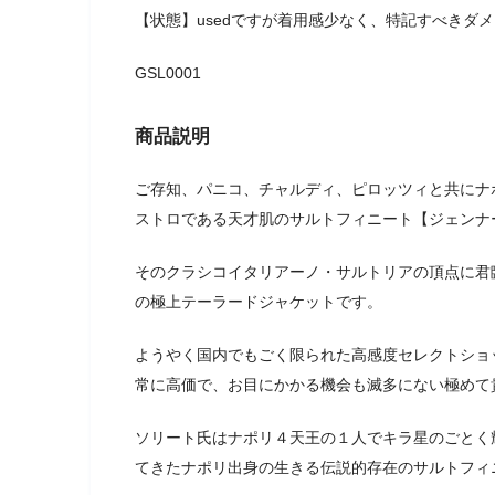
【状態】usedですが着用感少なく、特記すべきダ
GSL0001
商品説明
ご存知、パニコ、チャルディ、ピロッツィと共にナ
ストロである天才肌のサルトフィニート【ジェンナ
そのクラシコイタリアーノ・サルトリアの頂点に君
の極上テーラードジャケットです。
ようやく国内でもごく限られた高感度セレクトショ
常に高価で、お目にかかる機会も滅多にない極めて
ソリート氏はナポリ４天王の１人でキラ星のごとく
てきたナポリ出身の生きる伝説的存在のサルトフィ