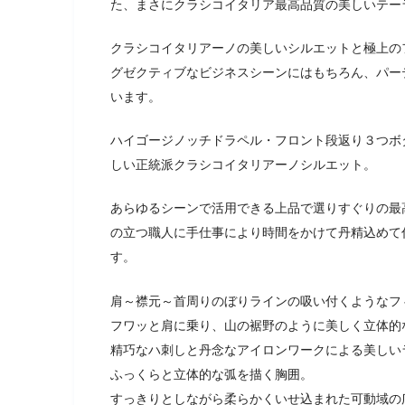
た、まさにクラシコイタリア最高品質の美しいテー
クラシコイタリアーノの美しいシルエットと極上の
グゼクティブなビジネスシーンにはもちろん、パー
います。
ハイゴージノッチドラペル・フロント段返り３つボ
しい正統派クラシコイタリアーノシルエット。
あらゆるシーンで活用できる上品で選りすぐりの最
の立つ職人に手仕事により時間をかけて丹精込めて
す。
肩～襟元～首周りのぼりラインの吸い付くようなフ
フワッと肩に乗り、山の裾野のように美しく立体的
精巧なハ刺しと丹念なアイロンワークによる美しい
ふっくらと立体的な弧を描く胸囲。
すっきりとしながら柔らかくいせ込まれた可動域の