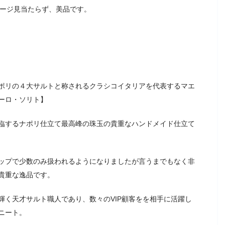
メージ見当たらず、美品です。
ポリの４大サルトと称されるクラシコイタリアを代表するマエ
ーロ・ソリト】
臨するナポリ仕立て最高峰の珠玉の貴重なハンドメイド仕立て
ップで少数のみ扱われるようになりましたが言うまでもなく非
貴重な逸品です。
輝く天才サルト職人であり、数々のVIP顧客をを相手に活躍し
ニート。