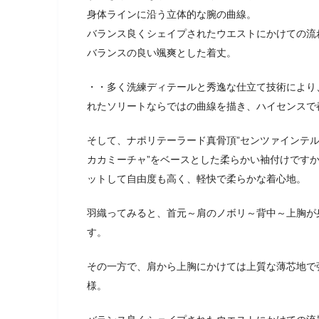
身体ラインに沿う立体的な腕の曲線。
バランス良くシェイプされたウエストにかけての流
バランスの良い颯爽とした着丈。
・・多く洗練ディテールと秀逸な仕立て技術により
れたソリートならではの曲線を描き、ハイセンスで
そして、ナポリテーラード真骨頂”センツァインテル
カカミーチャ”をベースとした柔らかい袖付けです
ットして自由度も高く、軽快で柔らかな着心地。
羽織ってみると、首元～肩のノボリ～背中～上胸が
す。
その一方で、肩から上胸にかけては上質な薄芯地で
様。