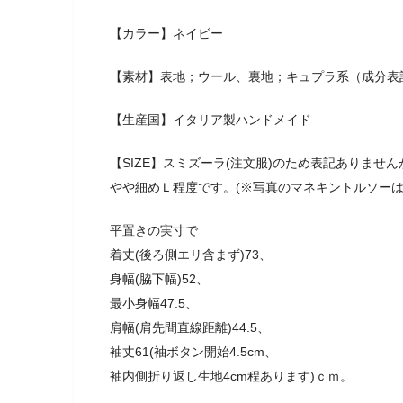
【カラー】ネイビー
【素材】表地；ウール、裏地；キュプラ系（成分表
【生産国】イタリア製ハンドメイド
【SIZE】スミズーラ(注文服)のため表記ありま
やや細めＬ程度です。(※写真のマネキントルソーは
平置きの実寸で
着丈(後ろ側エリ含まず)73、
身幅(脇下幅)52、
最小身幅47.5、
肩幅(肩先間直線距離)44.5、
袖丈61(袖ボタン開始4.5cm、
袖内側折り返し生地4cm程あります)ｃｍ。