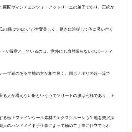
た巨匠ヴィンチェンツォ・アットリーニの弟子であり、正統か
氏の服は“のぼり”が大変美しく、動きに追従して体に吸い付く
ソリートが得意としているのは、意外にも肩肘張らないスポーティ
レープ感のある生地の方が相性良く、同じナポリの超一流で
着る人が構えない服という点でソリートの服は究極であり、正
する極上ファインウール素材のエクスクルーシヴ生地を贅沢採
職人のハンドメイド手仕事によって極めて丁寧に仕立てられ