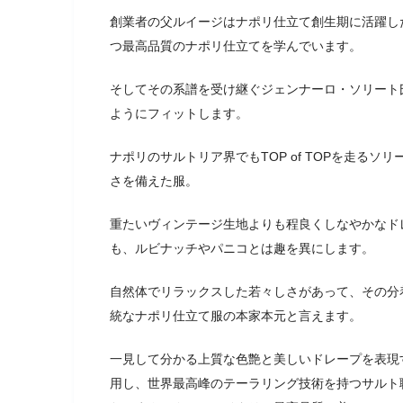
創業者の父ルイージはナポリ仕立て創生期に活躍し
つ最高品質のナポリ仕立てを学んでいます。
そしてその系譜を受け継ぐジェンナーロ・ソリート
ようにフィットします。
ナポリのサルトリア界でもTOP of TOPを走る
さを備えた服。
重たいヴィンテージ生地よりも程良くしなやかなド
も、ルビナッチやパニコとは趣を異にします。
自然体でリラックスした若々しさがあって、その分
統なナポリ仕立て服の本家本元と言えます。
一見して分かる上質な色艶と美しいドレープを表現
用し、世界最高峰のテーラリング技術を持つサルト