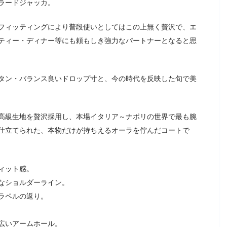
ラードジャッカ。
フィッティングにより普段使いとしてはこの上無く贅沢で、エ
ティー・ディナー等にも頼もしき強力なパートナーとなると思
タン・バランス良いドロップ寸と、今の時代を反映した旬で美
高級生地を贅沢採用し、本場イタリア～ナポリの世界で最も腕
仕立てられた、本物だけが持ちえるオーラを佇んだコートで
ィット感。
なショルダーライン。
ラペルの返り。
広いアームホール。