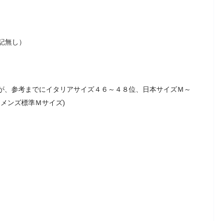
記無し）
せんが、参考までにイタリアサイズ４６～４８位、日本サイズＭ～
メンズ標準Ｍサイズ)