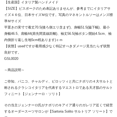
【生産国】イタリア製ハンドメイド
【SIZE】ビスポークのため表記ありませんが、参考までにイタリアサ
イズ４６位、日本サイズＭ位です。写真のマネキントルソーはメンズ標
準Ｍサイズ
平置きの実寸で着丈70.5(後ろ側エリ含まず)、身幅51.5(脇下幅)、最小
身幅46.5、肩幅44(肩先間直線距離)、袖丈56.5(袖ボタン開始4.5cm、袖
内側折り返し生地5cm程あります)ｃｍ
【状態】usedですが着用感少なく特記すべきダメージ見当たらず状態
良好です。
GSL0020
～商品説明～
ご存知、パニコ、チャルディ、ピロッツィと共にナポリの４大サルトと
称されるクラシコイタリアを代表するマエストロである天才肌のサルト
フィニート【ジェンナーロ・ソリト】
その当主ジェンナーロ氏がナポリのキアイア通りのガレリア近くで経営
するオーダースーツサロンが【Sartoria Solito サルトリア ソリート】で