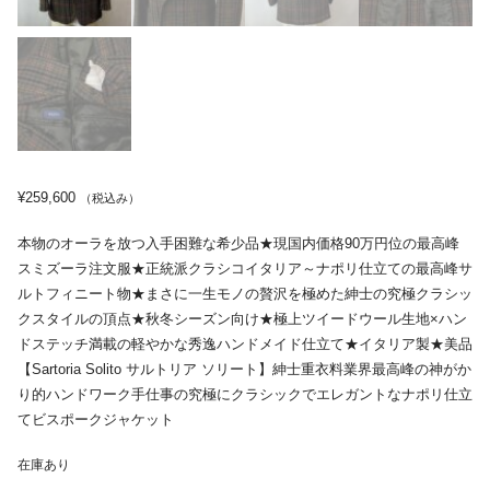
¥
259,600
（税込み）
本物のオーラを放つ入手困難な希少品★現国内価格90万円位の最高峰
スミズーラ注文服★正統派クラシコイタリア～ナポリ仕立ての最高峰サ
ルトフィニート物★まさに一生モノの贅沢を極めた紳士の究極クラシッ
クスタイルの頂点★秋冬シーズン向け★極上ツイードウール生地×ハン
ドステッチ満載の軽やかな秀逸ハンドメイド仕立て★イタリア製★美品
【Sartoria Solito サルトリア ソリート】紳士重衣料業界最高峰の神がか
り的ハンドワーク手仕事の究極にクラシックでエレガントなナポリ仕立
てビスポークジャケット
在庫あり