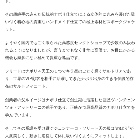
す。
その超絶手の込んだ伝統的ナポリ仕立てによる立体的に丸みを帯びた吸
い付く着心地の貴重なハンドメイド仕立ての極上素材ビスポークジャケ
ット。
ようやく国内でもごく限られた高感度セレクトショップで少数のみ扱わ
れるようになりましたが、言うまでもなく非常に高価で、お目にかかる
機会も滅多にない極めて貴重な逸品です。
ソリートはナポリ４天王の１つでキラ星のごとく輝くサルトリアであ
り、世界のVIP顧客を相手に活躍してきたナポリ出身の生きる伝説的存
在のサルトフィニート。
創業者の父ルイージはナポリ仕立て創生期に活躍した巨匠ヴィンチェン
ツォ・アットリーニの弟子であり、正統かつ最高品質のナポリ仕立てを
学んでいます。
そしてその系譜を受け継ぐジェンナーロ・ソリート氏の服は“のぼり”が
大変美しく、動きに追従して体に吸い付くようにフィットします。