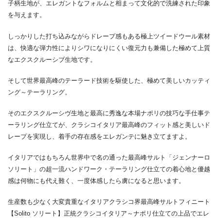
子柄生地が、エレガントなフォルムと相まって文化的で洗練された印象
を与えます。
しっかりした打ち込みながらドレープ感もある極上ツイードウール素材
は、快適な弾力性によりシワになりにくい復元力も兼備した極めて上質
なエクスクルーシブ生地です。
そして世界最高峰のテーラード技術を駆使した、極めて美しいカッティ
ング～テーラリング。
そのエクスクルーシヴ生地と最高に秀逸な本場ナポリの技巧な手仕事テ
ーラリング仕立てが、クラシコイタリア最高峰のフィット感と美しいド
レープを実現し、着手の存在感をエレガンテに魅き立てますよ。
イタリアではもちろん世界中で名の通った最高峰サルト「ジェンナーロ
ソリート」の超一流ハンドワーク・テーラリング仕立ての着心地と優越
感は何物にも代え難く、一度体感したら虜になると思います。
生産数も少なく大変貴重なイタリアクラシコ界最高峰サルトフィニート
【Solito ソリート】正統クラシコイタリア～ナポリ仕立ての上品でエレ