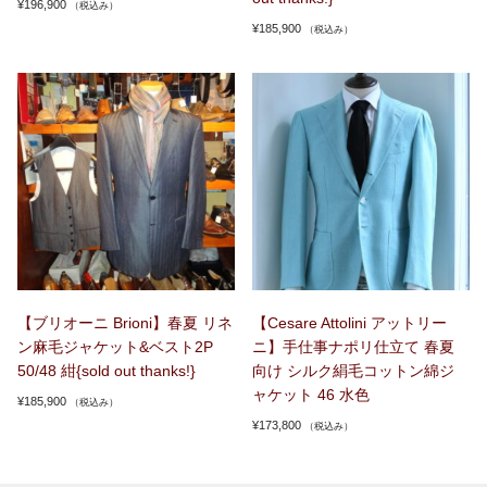
¥
196,900
（税込み）
¥
185,900
（税込み）
【ブリオーニ Brioni】春夏 リネ
【Cesare Attolini アットリー
ン麻毛ジャケット&ベスト2P
ニ】手仕事ナポリ仕立て 春夏
50/48 紺{sold out thanks!}
向け シルク絹毛コットン綿ジ
ャケット 46 水色
¥
185,900
（税込み）
¥
173,800
（税込み）