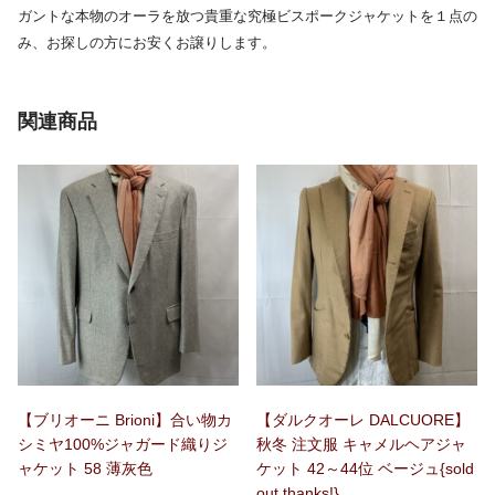
ガントな本物のオーラを放つ貴重な究極ビスポークジャケットを１点の
み、お探しの方にお安くお譲りします。
関連商品
【ブリオーニ Brioni】合い物カ
【ダルクオーレ DALCUORE】
シミヤ100%ジャガード織りジ
秋冬 注文服 キャメルヘアジャ
ャケット 58 薄灰色
ケット 42～44位 ベージュ{sold
out thanks!}