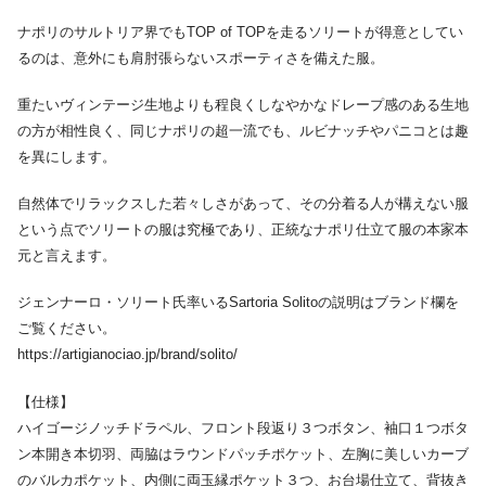
ナポリのサルトリア界でもTOP of TOPを走るソリートが得意としてい
るのは、意外にも肩肘張らないスポーティさを備えた服。
重たいヴィンテージ生地よりも程良くしなやかなドレープ感のある生地
の方が相性良く、同じナポリの超一流でも、ルビナッチやパニコとは趣
を異にします。
自然体でリラックスした若々しさがあって、その分着る人が構えない服
という点でソリートの服は究極であり、正統なナポリ仕立て服の本家本
元と言えます。
ジェンナーロ・ソリート氏率いるSartoria Solitoの説明はブランド欄を
ご覧ください。
https://artigianociao.jp/brand/solito/
【仕様】
ハイゴージノッチドラペル、フロント段返り３つボタン、袖口１つボタ
ン本開き本切羽、両脇はラウンドパッチポケット、左胸に美しいカーブ
のバルカポケット、内側に両玉縁ポケット３つ、お台場仕立て、背抜き