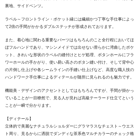
裏地、サイドベンツ。
ラペル～フロントライン・ポケット縁には繊細かつ丁寧な手仕事によっ
て2倍の手間がかかるダブルステッチが形成されております。
また、着心地に関わる重要なパーツはもちろんのこと全行程においてほ
ぼフルハンドであり、マシンメイドでは出せない滑らかに湾曲したポケ
ット、きれいな形状のラペルの縫付けとヒゲ処理、ボタンホールにフラ
ワーホールの手かがり、使い易い高さのボタン縫い付け、そして背中心
の片倒し仕上げや各シームラインの手縫い仕上げなど、高度な職人技の
ハンドワーク手仕事によるディテールが随所に見られるのも魅力です。
機能美・デザインのアクセントとしてはもちろんですが、手間が掛かっ
ていることが一目瞭然で、見る人が見れば高級テーラード仕立てという
ことが一瞬で分かります。
【ディテール】
立体的で美麗なナチュラルショルダーにグラマラスなチェスト～ウエス
ト周り、見るからに洒脱でダンディな茶系色マルチカラーのチェック格