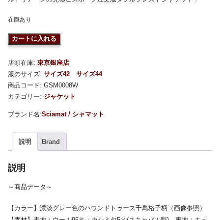
在庫あり
カートに入れる
店頭在庫:
東京銀座店
服のサイズ:
サイズ42
サイズ44
商品コード:
GSM0008W
カテゴリー:
ジャケット
Sciamat / シャマット
説明
Brand
説明
～商品データ～
【カラー】濃淡グレー色のハウンドトゥース千鳥格子柄（画像参照）
【素材】表地；ウール95％＋カシミヤ5％(スキャバル製)、裏地；キュ