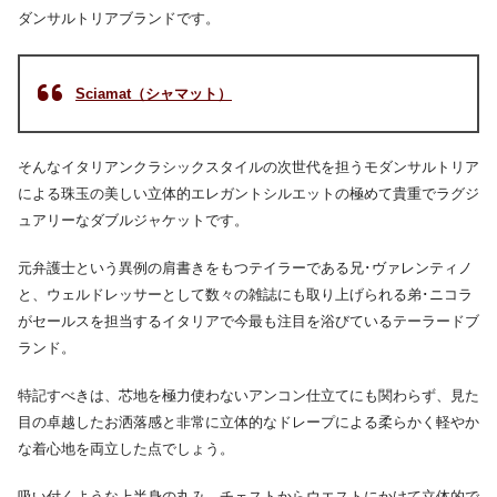
ダンサルトリアブランドです。
Sciamat（シャマット）
そんなイタリアンクラシックスタイルの次世代を担うモダンサルトリア
による珠玉の美しい立体的エレガントシルエットの極めて貴重でラグジ
ュアリーなダブルジャケットです。
元弁護士という異例の肩書きをもつテイラーである兄･ヴァレンティノ
と、ウェルドレッサーとして数々の雑誌にも取り上げられる弟･ニコラ
がセールスを担当するイタリアで今最も注目を浴びているテーラードブ
ランド。
特記すべきは、芯地を極力使わないアンコン仕立てにも関わらず、見た
目の卓越したお洒落感と非常に立体的なドレープによる柔らかく軽やか
な着心地を両立した点でしょう。
吸い付くような上半身の丸み。チェストからウエストにかけて立体的で