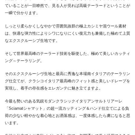
ていることが一目瞭然で、見る人が見れば高級テーラードということが
一瞬で分かります。
しっとり柔らかくしなやかで雰囲気抜群の極上カシミヤ混ウール素材
は、快適な弾力性によりシワになりにくい復元力も兼備した極めて上質
なエクスクルーシブ生地です。
そして世界最高峰のテーラード技術を駆使した、極めて美しいカッティ
ング～テーラリング。
そのエクスクルーシヴ生地と最高に秀逸な本場南イタリアのテーラリン
グ仕立てが、クラシコイタリア最高峰のフィット感と美しいドレープを
実現し、着手の存在感をエレガンテに魅き立てますよ。
今最も勢いのある気鋭モダンクラシックイタリアンサルトリアーレ
「Sciamatシャマット」の超一流カッティング＆ハンド仕立てによる負
荷の少ない軽やかな着心地とお洒落感は、一度体感したら虜になると思
います。