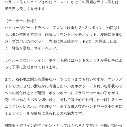
バランス良くシェイプされたウエストにかけての流麗なライン取りは、
後ろ姿も美しく見せます。
【ディテール仕様】
ハイゴージピークドラペル、フロント段返り２×２つボタン、袖口は1
つボタン本開き本切羽、両脇はラウンドパッチポケット、左胸に美麗な
カーブのバルカポケット、内側に両玉縁ポケット2つ、大見返し仕立
て、背抜き裏地、サイドベンツ。
ラペル～フロントライン、ポケット縁にはハンドステッチが手仕事によ
って丁寧に形成されております。
また、着心地に関わる重要なパーツは言うまでも無いですが、マシンメ
イドでは出せない滑らかに湾曲したバルカポケット、きれいな形状のラ
ペルの縫付けとヒゲ処理、ボタンホールにフラワーホールの手かがり、
使い易い高さのボタン縫い付け、そして背中心の片倒し仕上げに各シー
ムライン沿いのハンド処理など、高度な職人技のハンドワーク手仕事に
よるディテールが随所に見られるのも魅力です。
機能美・デザインのアクセントとしてはもちろんですが、手間が掛かっ