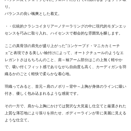
り。
バランスの良い颯爽とした着丈。
・・伝統的クラシコイタリアーノテーラリングの中に現代的モダンエッ
センスを巧みに取り入れ、ハイセンスで都会的な雰囲気を醸します。
ここの真骨頂の肩先が盛り上がった”コンケープド・マニカカミーチ
ェ”と表現できる美しい袖付けによって、オートクチュールのようなエ
レガントさはもちろんのこと、肩～袖アーム部分はこの上無く軽やか
で、吸い付くフィット感でありながら自由度も高く、カーディガンを羽
織るかのごとく軽快で柔らかな着心地。
羽織ってみると、首元～肩のノボリ～背中～上胸が身体のラインに吸い
付き、優しく包み込まれるような感覚です。
その一方で、肩から上胸にかけては贅沢な大見返し仕立てと厳選された
上質な薄芯地により張りを持たせ、ボディーラインが常に美麗に見える
ような仕立て。