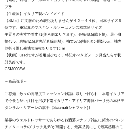
プラ
【生産国】イタリア製ハンドメイド
【SIZE】注文服のため表記ありませんが４２～４４位、日本サイズＳ
位です。※写真のマネキントルソーはメンズ標準Ｍサイズ
平置きの実寸で着丈71(後ろ側エリ含まず)、身幅48.5(脇下幅)、最小身
幅43.5、肩幅42.5(肩先間直線距離)、袖丈57.5(袖ボタン開始5㎝、袖内
側折り返し生地4cm程あります)ｃｍ
【状態】usedですが着用感少なく、特記すべきダメージ見当たらず状
態良好です。
GSM0008W
～商品説明～
ご存知、数々の高感度ファッション雑誌に取り上げられ、本場イタリア
で今最も熱い注目を浴びる南イタリア～アドリア海側バーリ発の本格モ
ダンサルトリアーレの旗手【Sciamat(シャマット)】
業界のウェルドレッサーであらゆるお洒落スナップ雑誌に頻出のバレン
チノ＆ニコラの”リッチ兄弟”が展開する、最高品質にして最高感度のモ