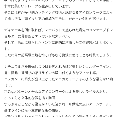
非常に美しいドレープを生み出しています。
そこには神がかり的カッティング技術と絶妙なるアイロンワークによっ
て成し得る、南イタリアの伝統的手法にこだわった創りが宿ります。
ディテールを例に取れば、ノーパッドで盛られた肩先のコンケープドシ
ョルダーに貫禄あるエレガントな太ラペル。
そして、深めに取られたベンツに劇的に湾曲した立体縫製バルカポケッ
ト。
こだわりの超高級生地を惜しげもなく贅沢に使うことも特長でしょう。
ナチュラルさを確保しつつ目を奪われるほど美しいショルダーライン。
肩～襟元～首周りのぼりラインの吸い付くようなフィット感。
エレガントに肩先が盛り上がったマニカカミーチャのような柔らかい袖
付け。
巧みなパターンと丹念なアイロンワークによる美しいラペルの返り。
ふっくらと立体的な弧を描く胸囲。
すっきりとしながら柔らかくいせ込まれ、可動域の広いアームホール。
身体ラインに沿う立体的な腕の曲線。
バランス良くシェイプされたウエストにかけての流れるようなライン取