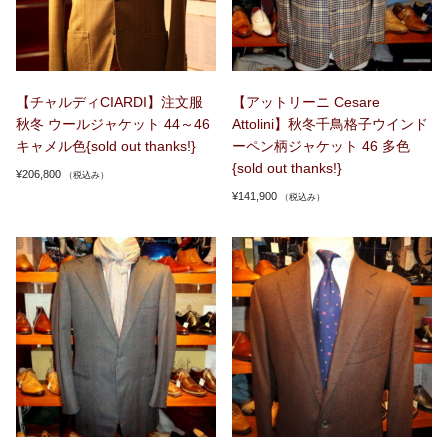
【チャルディCIARDI】注文服
【アットリーニ Cesare
秋冬 ウールジャケット 44～46
Attolini】秋冬千鳥格子ウインド
キャメル色{sold out thanks!}
ーペン柄ジャケット 46 多色
{sold out thanks!}
¥
206,800
（税込み）
¥
141,900
（税込み）