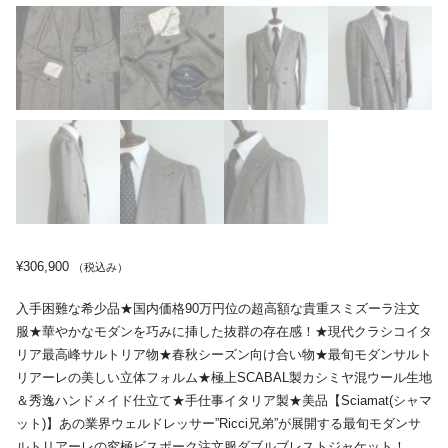
¥
306,900
（税込み）
入手困難な希少品★国内価格90万円位の超高額な貴重スミズーラ注文
服★華やかなモダンを巧みに挿した抜群の存在感！★現代クラシコイタ
リア最高峰サルトリア物★春秋シーズン向け合い物★最旬モダンサルト
リアーレの美しい立体フォルム★極上SCABAL製カシミヤ混ウール生地
＆秀逸ハンドメイド仕立て★手仕事イタリア製★美品【Sciamat(シャマ
ット)】あの業界ウェルドレッサー”Ricci兄弟”が展開する最旬モダンサ
ルトリアーレの究極ビスポーク注文服ダブルブレストジャケット！