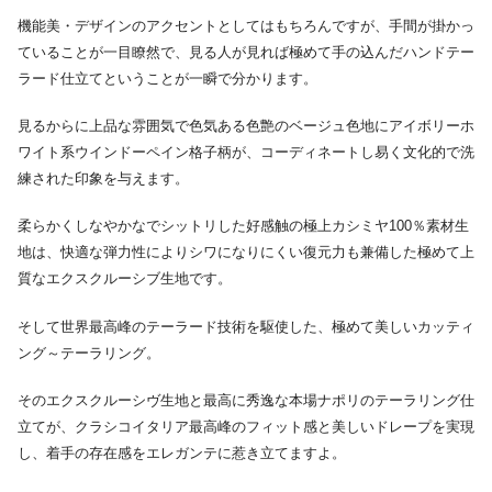
機能美・デザインのアクセントとしてはもちろんですが、手間が掛かっ
ていることが一目瞭然で、見る人が見れば極めて手の込んだハンドテー
ラード仕立てということが一瞬で分かります。
見るからに上品な雰囲気で色気ある色艶のベージュ色地にアイボリーホ
ワイト系ウインドーペイン格子柄が、コーディネートし易く文化的で洗
練された印象を与えます。
柔らかくしなやかなでシットリした好感触の極上カシミヤ100％素材生
地は、快適な弾力性によりシワになりにくい復元力も兼備した極めて上
質なエクスクルーシブ生地です。
そして世界最高峰のテーラード技術を駆使した、極めて美しいカッティ
ング～テーラリング。
そのエクスクルーシヴ生地と最高に秀逸な本場ナポリのテーラリング仕
立てが、クラシコイタリア最高峰のフィット感と美しいドレープを実現
し、着手の存在感をエレガンテに惹き立てますよ。