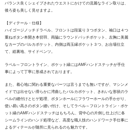
バランス良くシェイプされたウエストにかけての流麗なライン取りは、
後ろ姿も美しく見せますよ。
【ディテール・仕様】
ハイゴージノッチドラペル、フロントは段返り３つボタン、袖口は４つ
重ねボタン本開き本切羽、両脇にラウンドパッチポケット、左胸に美麗
なカーブのバルカポケット、内側は両玉縁ポケット３つ、お台場仕立
て、総裏地、サイドベンツ。
ラペル～フロントライン、ポケット縁にはAMFハンドステッチが手仕
事によって丁寧に形成されております。
また、着心地に関わる重要なパーツは言うまでも無いですが、マシンメ
イドでは出せない滑らかに湾曲したバルカポケット、きれいな形状のラ
ペルの縫付けとヒゲ処理、ボタンホールにフラワーホールの手かがり、
使い易い高さのボタン縫い付け、そしてラペル～フロントライン・ポケ
ット縁のAMFハンドステッチはもちろん、背中心の片倒し仕上げに各
シームラインのハンド処理など、高度な職人技のハンドワーク手仕事に
よるディテールが随所に見られるのも魅力です。