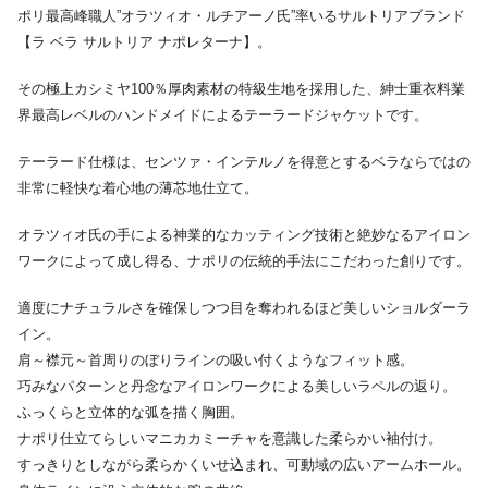
ポリ最高峰職人”オラツィオ・ルチアーノ氏”率いるサルトリアブランド
【ラ ベラ サルトリア ナポレターナ】。
その極上カシミヤ100％厚肉素材の特級生地を採用した、紳士重衣料業
界最高レベルのハンドメイドによるテーラードジャケットです。
テーラード仕様は、センツァ・インテルノを得意とするベラならではの
非常に軽快な着心地の薄芯地仕立て。
オラツィオ氏の手による神業的なカッティング技術と絶妙なるアイロン
ワークによって成し得る、ナポリの伝統的手法にこだわった創りです。
適度にナチュラルさを確保しつつ目を奪われるほど美しいショルダーラ
イン。
肩～襟元～首周りのぼりラインの吸い付くようなフィット感。
巧みなパターンと丹念なアイロンワークによる美しいラペルの返り。
ふっくらと立体的な弧を描く胸囲。
ナポリ仕立てらしいマニカカミーチャを意識した柔らかい袖付け。
すっきりとしながら柔らかくいせ込まれ、可動域の広いアームホール。