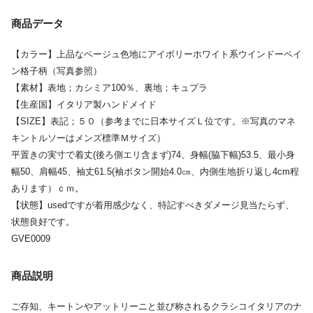
商品データ
【カラー】上品なベージュ色地にアイボリーホワイト系ウインドーペイ
ン格子柄（写真参照）
【素材】表地；カシミア100％、裏地；キュプラ
【生産国】イタリア製ハンドメイド
【SIZE】表記；５０（参考までに日本サイズＬ位です。※写真のマネ
キントルソーはメンズ標準Ｍサイズ）
平置きの実寸で着丈(後ろ側エリ含まず)74、身幅(脇下幅)53.5、最小身
幅50、肩幅45、袖丈61.5(袖ボタン開始4.0㎝、内側生地折り返し4cm程
あります）ｃｍ。
【状態】usedですが着用感少なく、特記すべきダメージ見当たらず、
状態良好です。
GVE0009
商品説明
ご存知、キートンやアットリーニと並び称されるクラシコイタリアのナ