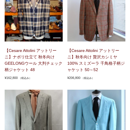
【Cesare Attolini アットリー
【Cesare Attolini アットリー
ニ】ナポリ仕立て 秋冬向け
ニ】秋冬向け 贅沢カシミヤ
GEELONGウール 大判チェック
100% スミズーラ 千鳥格子柄ジ
柄ジャケット 48
ャケット 50～52
¥
162,800
¥
206,800
（税込み）
（税込み）