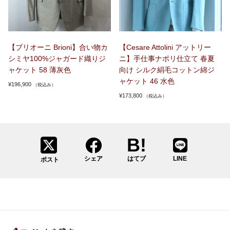
【ブリオーニ Brioni】合い物カ
【Cesare Attolini アットリー
シミヤ100%ジャガード織りジ
ニ】手仕事ナポリ仕立て 春夏
ャケット 58 薄灰色
向け シルク絹毛コットン綿ジ
ャケット 46 水色
¥
196,900
（税込み）
¥
173,800
（税込み）
シェア
はてブ
LINE
ポスト