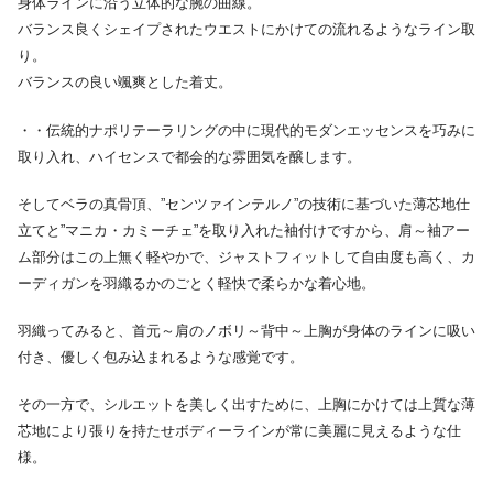
身体ラインに沿う立体的な腕の曲線。
バランス良くシェイプされたウエストにかけての流れるようなライン取
り。
バランスの良い颯爽とした着丈。
・・伝統的ナポリテーラリングの中に現代的モダンエッセンスを巧みに
取り入れ、ハイセンスで都会的な雰囲気を醸します。
そしてベラの真骨頂、”センツァインテルノ”の技術に基づいた薄芯地仕
立てと”マニカ・カミーチェ”を取り入れた袖付けですから、肩～袖アー
ム部分はこの上無く軽やかで、ジャストフィットして自由度も高く、カ
ーディガンを羽織るかのごとく軽快で柔らかな着心地。
羽織ってみると、首元～肩のノボリ～背中～上胸が身体のラインに吸い
付き、優しく包み込まれるような感覚です。
その一方で、シルエットを美しく出すために、上胸にかけては上質な薄
芯地により張りを持たせボディーラインが常に美麗に見えるような仕
様。