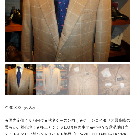
¥
140,800
（税込み）
★国内定価４５万円位★秋冬シーズン向け★クラシコイタリア最高峰の
柔らかい着心地！★極上カシミヤ100％厚肉生地＆軽やかな薄芯地仕立
て！★イタリア製ハンドメイド★美品【ORAZIO LUCIANO～La Vera