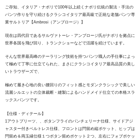
ご存知、イタリア・ナポリで100年以上続くナポリ伝統の製法・手法の
パンツ作りを守り続けるクラシコイタリア最高級で正統な老舗パンツ専
業サルトリア【Ambrosi（アンブロージ）】
現在は四代目であるサルヴァトーレ・アンブロージ氏がナポリを拠点に
世界各国を飛び回り、トランクショーなどで活躍を続けています。
そんな世界最高峰のテーラリング技術を持つパンツ職人の手仕事によっ
て極めて丁寧に仕立てられた、まさにクラシコイタリア最高品質の美し
いトラウザーズで、
極めて履き心地の良い腰回りのフィット感とモダンクラシックで美しい
流麗シルエットの立体裁断・縫製によるハンドメイド仕立ての本格スラ
ックスパンツです。
【仕様・ディテール】
1アウトプリーツ、、ボタンフライのパンチェリーナ仕様、サイドアジ
ャスター付きベルトレス仕様、フロントは閂留め縦ポケット、ヒップは
閂留め＆両玉縁仕様１つボタン留めポケット２つ、左右にフォブポケッ