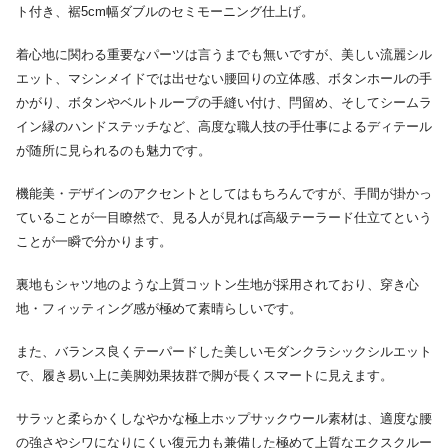
ト付き、裾5cm幅ダブルのセミモーニング仕上げ。
着心地に関わる重要なパーツは言うまでも無いですが、美しい流麗シル
エット、マシンメイドでは出せない腰回りの立体感、ボタンホールの手
かがり、ボタンやベルトループの手縫い付け、閂留め、そしてシームラ
イン縁のハンドステッチなど、高度な職人技の手仕事によるディテール
が随所に見られるのも魅力です。
機能美・デザインのアクセントとしてはもちろんですが、手間が掛かっ
ていることが一目瞭然で、見る人が見れば高級テーラード仕立てという
ことが一瞬で分かります。
裏地もシャツ地のような上質コットン生地が採用されており、穿き心
地・フィッティング感が極めて素晴らしいです。
また、バランス良くテーパードした美しいモダンクラシックシルエット
で、履き易い上に美脚効果抜群で脚が長くスマートに見えます。
サラッと柔らかくしなやかな極上ホップサックウール素材は、適度な腰
の強さやシワになりにくい復元力も兼備した極めて上質なエクスクルー