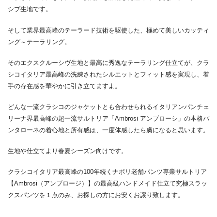
シブ生地です。
そして業界最高峰のテーラード技術を駆使した、極めて美しいカッティ
ング～テーラリング。
そのエクスクルーシヴ生地と最高に秀逸なテーラリング仕立てが、クラ
シコイタリア最高峰の洗練されたシルエットとフィット感を実現し、着
手の存在感を華やかに引き立てますよ。
どんな一流クラシコのジャケットとも合わせられるイタリアンパンチェ
リーナ界最高峰の超一流サルトリア「Ambrosi アンブローシ」の本格パ
ンタローネの着心地と所有感は、一度体感したら虜になると思います。
生地や仕立てより春夏シーズン向けです。
クラシコイタリア最高峰の100年続くナポリ老舗パンツ専業サルトリア
【Ambrosi（アンブロージ）】の最高級ハンドメイド仕立て究極スラッ
クスパンツを１点のみ、お探しの方にお安くお譲り致します。