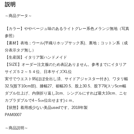
説明
～商品データ～
【カラー】ややベージュ味のあるライトグレー系色メランジ無地（写真
参照）
【素材】表地；ウール(平織りホップサック系)、裏地；コットン系（成
分表示タグ無し）
【生産国】イタリア製ハンドメイド
【SIZE】オーダー注文服のため表記ありません。参考までにイタリア
サイズ５２～５４位、日本サイズXL位
実寸でウエスト95(ほぼ全出し済、サイドアジャスター付き)、ワタリ幅
32.5(股下10cm部)、膝幅27、裾幅20.5、股上30.5、股下79(スソ5cm幅
ダブル仕上げ、内側折り返し2cm、シングルにすれば最大10cm、ニセ
カブラダブルで4～5㎝位出せます)ｃｍ。
【状態】着用感少ない美品usedです。2018年製
PAM0007
～商品説明～