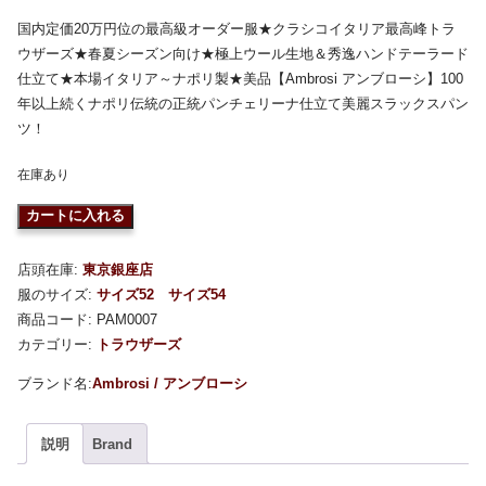
国内定価20万円位の最高級オーダー服★クラシコイタリア最高峰トラ
ウザーズ★春夏シーズン向け★極上ウール生地＆秀逸ハンドテーラード
仕立て★本場イタリア～ナポリ製★美品【Ambrosi アンブローシ】100
年以上続くナポリ伝統の正統パンチェリーナ仕立て美麗スラックスパン
ツ！
在庫あり
カートに入れる
店頭在庫:
東京銀座店
服のサイズ:
サイズ52
サイズ54
商品コード:
PAM0007
カテゴリー:
トラウザーズ
Ambrosi / アンブローシ
説明
Brand