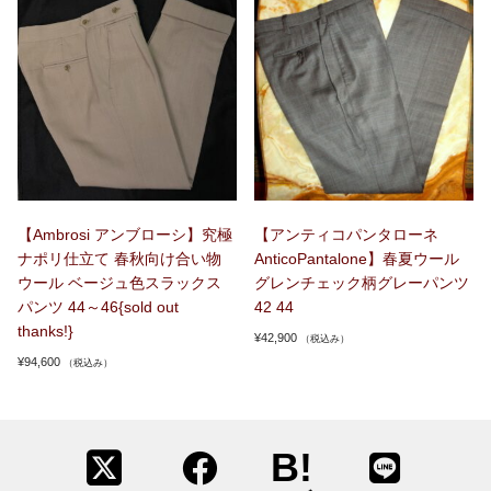
【Ambrosi アンブローシ】究極
【アンティコパンタローネ
ナポリ仕立て 春秋向け合い物
AnticoPantalone】春夏ウール
ウール ベージュ色スラックス
グレンチェック柄グレーパンツ
パンツ 44～46{sold out
42 44
thanks!}
¥
42,900
（税込み）
¥
94,600
（税込み）