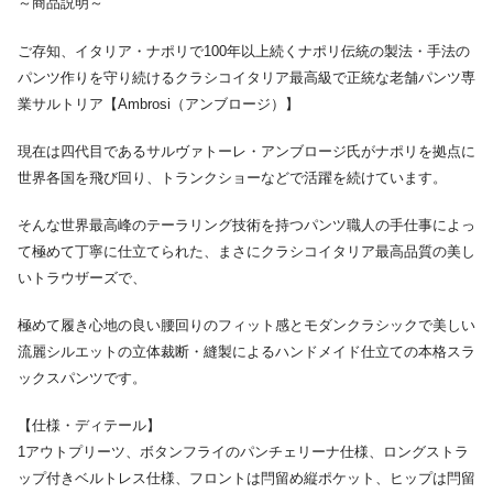
～商品説明～
ご存知、イタリア・ナポリで100年以上続くナポリ伝統の製法・手法の
パンツ作りを守り続けるクラシコイタリア最高級で正統な老舗パンツ専
業サルトリア【Ambrosi（アンブロージ）】
現在は四代目であるサルヴァトーレ・アンブロージ氏がナポリを拠点に
世界各国を飛び回り、トランクショーなどで活躍を続けています。
そんな世界最高峰のテーラリング技術を持つパンツ職人の手仕事によっ
て極めて丁寧に仕立てられた、まさにクラシコイタリア最高品質の美し
いトラウザーズで、
極めて履き心地の良い腰回りのフィット感とモダンクラシックで美しい
流麗シルエットの立体裁断・縫製によるハンドメイド仕立ての本格スラ
ックスパンツです。
【仕様・ディテール】
1アウトプリーツ、ボタンフライのパンチェリーナ仕様、ロングストラ
ップ付きベルトレス仕様、フロントは閂留め縦ポケット、ヒップは閂留