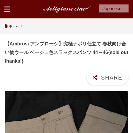
Japanese
▼
ホーム
【Ambrosi アンブローシ】究極ナポリ仕立て 春秋向け合
い物ウール ベージュ色スラックスパンツ 44～46{sold out
thanks!}