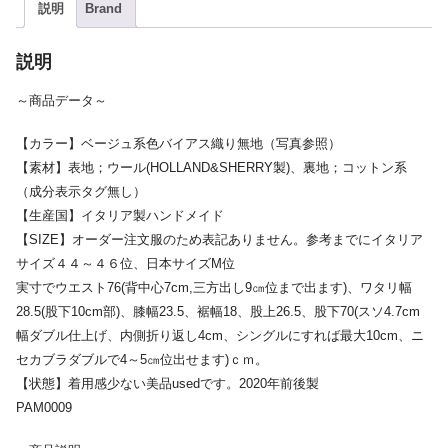
説明
Brand
説明
～商品データ～
【カラー】ベージュ系色バイアス織り無地（写真参照）
【素材】表地；ウール(HOLLAND&SHERRY製)、裏地；コットン系
（成分表示タグ無し）
【生産国】イタリア製ハンドメイド
【SIZE】オーダー注文服のため表記ありません。参考までにイタリア
サイズ４４～４６位、日本サイズM位
実寸でウエスト76(背中心7cm,三方出し9㎝位まで出ます)、ワタリ幅
28.5(股下10cm部)、膝幅23.5、裾幅18、股上26.5、股下70(スソ4.7cm
幅ダブル仕上げ、内側折り返し4cm、シングルにすれば最大10cm、ニ
セカブラダブルで4～5㎝位出せます)ｃｍ。
【状態】着用感少ない美品usedです。2020年前後製
PAM0009