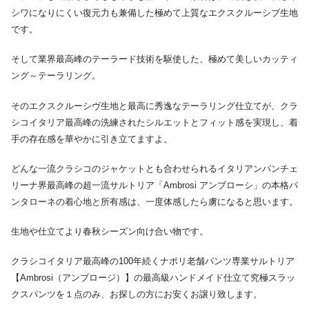
シワになりにくい復元力も兼備した極めて上質なエクスクルーシブ生地
です。
そして業界最高峰のテーラード技術を駆使した、極めて美しいカッティ
ング～テーラリング。
そのエクスクルーシヴ生地と最高に秀逸なテーラリング仕立てが、クラ
シコイタリア最高峰の洗練されたシルエットとフィット感を実現し、着
手の存在感を華やかに引き立てますよ。
どんな一流クラシコのジャケットとも合わせられるイタリアンパンチェ
リーナ界最高峰の超一流サルトリア「Ambrosi アンブローシ」の本格パ
ンタローネの着心地と所有感は、一度体感したら虜になると思います。
生地や仕立てより春秋シーズン向け合い物です。
クラシコイタリア最高峰の100年続くナポリ老舗パンツ専業サルトリア
【Ambrosi（アンブロージ）】の最高級ハンドメイド仕立て究極スラッ
クスパンツを１点のみ、お探しの方にお安くお譲り致します。