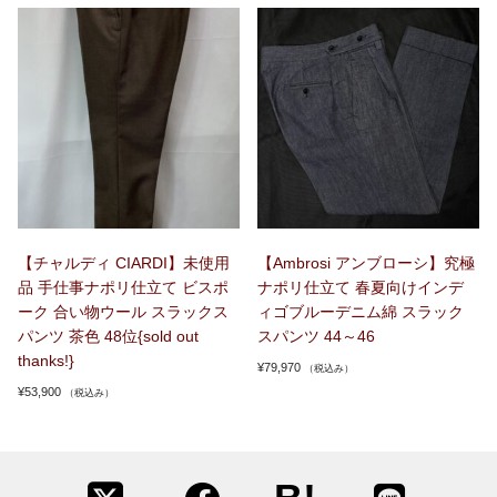
【チャルディ CIARDI】未使用
【Ambrosi アンブローシ】究極
品 手仕事ナポリ仕立て ビスポ
ナポリ仕立て 春夏向けインデ
ーク 合い物ウール スラックス
ィゴブルーデニム綿 スラック
パンツ 茶色 48位{sold out
スパンツ 44～46
thanks!}
¥
79,970
（税込み）
¥
53,900
（税込み）