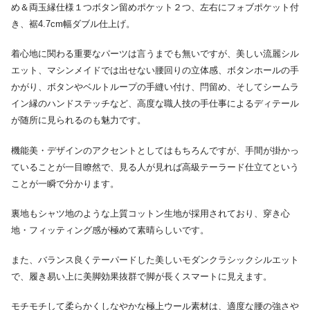
め＆両玉縁仕様１つボタン留めポケット２つ、左右にフォブポケット付
き、裾4.7cm幅ダブル仕上げ。
着心地に関わる重要なパーツは言うまでも無いですが、美しい流麗シル
エット、マシンメイドでは出せない腰回りの立体感、ボタンホールの手
かがり、ボタンやベルトループの手縫い付け、閂留め、そしてシームラ
イン縁のハンドステッチなど、高度な職人技の手仕事によるディテール
が随所に見られるのも魅力です。
機能美・デザインのアクセントとしてはもちろんですが、手間が掛かっ
ていることが一目瞭然で、見る人が見れば高級テーラード仕立てという
ことが一瞬で分かります。
裏地もシャツ地のような上質コットン生地が採用されており、穿き心
地・フィッティング感が極めて素晴らしいです。
また、バランス良くテーパードした美しいモダンクラシックシルエット
で、履き易い上に美脚効果抜群で脚が長くスマートに見えます。
モチモチして柔らかくしなやかな極上ウール素材は、適度な腰の強さや