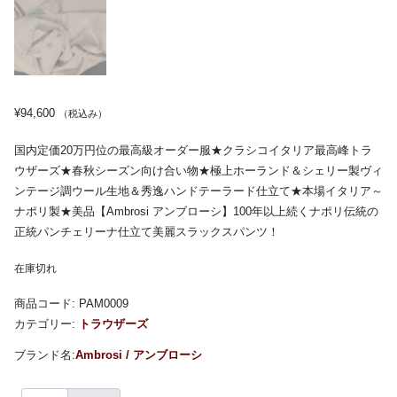
¥
94,600
（税込み）
国内定価20万円位の最高級オーダー服★クラシコイタリア最高峰トラ
ウザーズ★春秋シーズン向け合い物★極上ホーランド＆シェリー製ヴィ
ンテージ調ウール生地＆秀逸ハンドテーラード仕立て★本場イタリア～
ナポリ製★美品【Ambrosi アンブローシ】100年以上続くナポリ伝統の
正統パンチェリーナ仕立て美麗スラックスパンツ！
在庫切れ
商品コード:
PAM0009
カテゴリー:
トラウザーズ
Ambrosi / アンブローシ