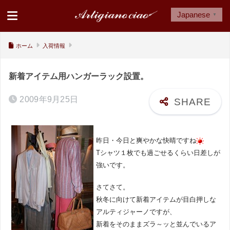
Japanese
▼
ホーム
入荷情報
新着アイテム用ハンガーラック設置。
2009年9月25日
昨日・今日と爽やかな快晴ですね
Tシャツ１枚でも過ごせるくらい日差しが
強いです。
さてさて。
秋冬に向けて新着アイテムが目白押しな
アルティジャーノですが、
新着をそのままズラ～ッと並んでいるア