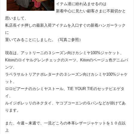
イテム達に紛れ込ませるのは
新着中心に見たい顧客さまに不親切かと
思いまして、
私店長イチ押しの最新入荷アイテムを入口すぐの新着ハンガーラック
に
置いてみることにしました。（写真ご参照）
現在は、アットリーニの３シーズン向けカシミヤ100%ジャケット、
Kitonのロイヤルグレンチェックのスーツ、Kitonのベージュ色デニムパ
ンツ、
ラベラサルトリアナポレターナの３シーズン向けカシミヤ100%ジャケ
ット、
ロロピアーナのカシミヤストール、TIE YOUR TIEのセッテピエゲタ
イ、
ルイジボレッリのネクタイ、ヤコブコーエンのＧパンなどが掛けてあ
ります。
また、今週～来週で、一流どころの本革レザージャケットを１０点以
上