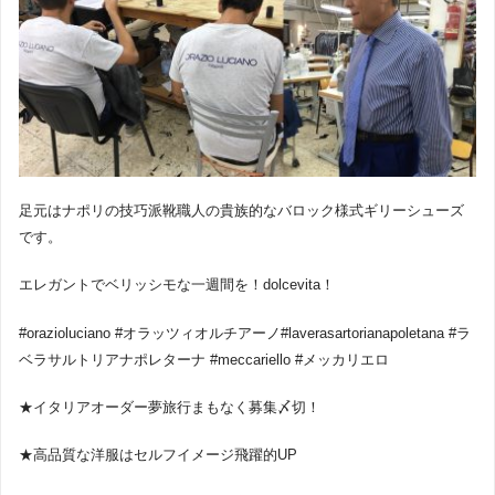
足元はナポリの技巧派靴職人の貴族的なバロック様式ギリーシューズ
です。
エレガントでベリッシモな一週間を！dolcevita！
#orazioluciano #オラッツィオルチアーノ#laverasartorianapoletana #ラ
ベラサルトリアナポレターナ #meccariello #メッカリエロ
★イタリアオーダー夢旅行まもなく募集〆切！
★高品質な洋服はセルフイメージ飛躍的UP