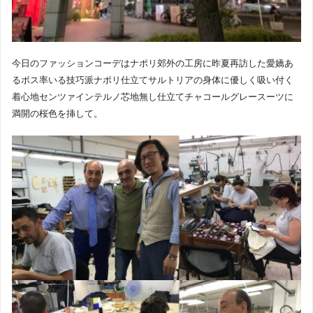
今日のファッションコーデはナポリ郊外の工房に昨夏再訪した愛嬌あ
るボス率いる技巧派ナポリ仕立てサルトリアの身体に優しく吸い付く
着心地センツァインテルノ芯地無し仕立てチャコールグレースーツに
満開の桜色を挿して。