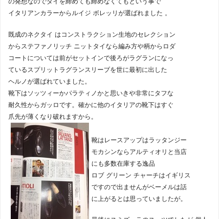
の発想なのでタイを締めても締めなくてもという事で
イタリアンカラーからルイジ ボレッリが選ばれました 。
既成のネクタイ はコンストラクション生地のセレクション
からステファノリッチ ニットタイなら編み方や柄からロダ
コートについては前がセットインで後ろがラグランになっ
ているスプリットラグランスリーブを世に最初に出した
ヘルノが選ばれていました。
靴下はソッツィーかパラティノかと思いきや非常にタフな
耐久性からガッロです。確かに他のイタリアの靴下はすぐ
爪先が薄くなり破れますから。
靴はレースアップはラッタンジー
モカシンならアルティオリと当店
にも多数在庫する逸品
ロブ グリーン チャーチはイギリス
ですので出ませんがベーメルは話
に上がるとは思っていましたが。