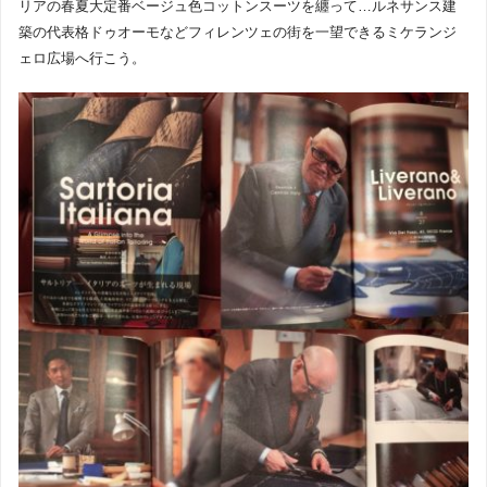
リアの春夏大定番ベージュ色コットンスーツを纏って…ルネサンス建
築の代表格ドゥオーモなどフィレンツェの街を一望できるミケランジ
ェロ広場へ行こう。