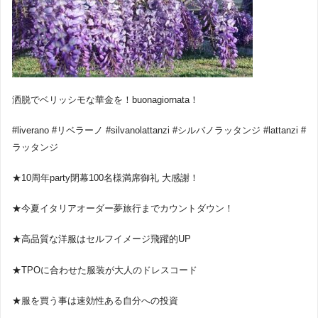
洒脱でベリッシモな華金を！buonagiornata！
#liverano #リベラーノ #silvanolattanzi #シルバノラッタンジ #lattanzi #
ラッタンジ
★10周年party閉幕100名様満席御礼 大感謝！
★今夏イタリアオーダー夢旅行までカウントダウン！
★高品質な洋服はセルフイメージ飛躍的UP
★TPOに合わせた服装が大人のドレスコード
★服を買う事は速効性ある自分への投資