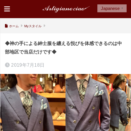
Japanese
▼
ホーム
Myスタイル
◆神の手による紳士服を纏える悦びを体感できるのは中
部地区で当店だけです◆
2019年7月18日