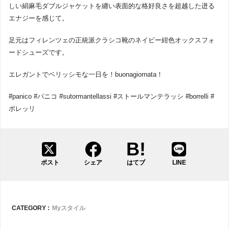
しい絹麻毛ダブルジャケットを纏い表面的な格好良さを超越した迸る
エナジーを感じて。
足元はフィレンツェの正統派クラシコ靴のネイビー紺色オックスフォ
ードシューズです。
エレガントでベリッシモな一日を！buonagiornata！
#panico #パニコ #sutormantellassi #ストールマンテラッシ #borrelli #
ボレッリ
ポスト
シェア
はてブ
LINE
CATEGORY :
Myスタイル