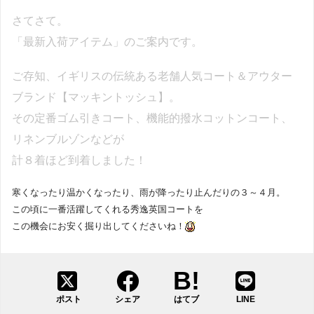
さてさて。
「最新入荷アイテム」のご案内です。
ご存知、イギリスの伝統ある老舗人気コート＆アウター
ブランド【マッキントッシュ】。
その定番ゴム引きコート、機能的撥水コットンコート、
リネンブルゾンなどが
計８着ほど到着しました！
寒くなったり温かくなったり、雨が降ったり止んだりの３～４月。
この頃に一番活躍してくれる秀逸英国コートを
この機会にお安く掘り出してくださいね！
ポスト
シェア
はてブ
LINE