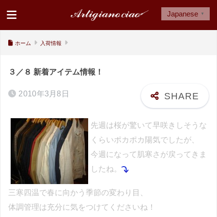
Japanese
▼
ホーム
入荷情報
３／８ 新着アイテム情報！
2010年3月8日
先週は桜が驚いて早咲きしそうな
くらいポカポカ陽気でしたが、
今週になって肌寒さが戻ってきま
したね。
三寒四温で春に向かう
季節の変わり目、
体調管理は充分に気をつけてくださいね！