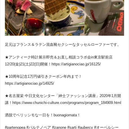
足元はフランス＆ラテン混血靴セクシーなタッセルローファーです。
★アンティーク時計展示即売＆お直し相談コラボ会in東京駅前店
12/20(金)21(土)22(日)開催！https://artigianociao.jp/16125/
★10周年記念1万円値引きクーポン年内まで！
https://artigianociao.jp/14925/
★名古屋栄 中日文化センター「紳士ファッション講座」2020年1月開
講！https://www.chunichi-culture.com/programs/program_184909.html
洒脱でベリッシモな一日を！buonagiornata！
#partenopea #パルテノペア #zanone #sarti #aubercy #オーベルシー