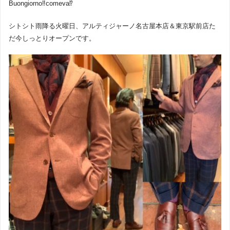
Buongiorno‼︎comeva⁉︎
シトシト雨降る火曜日、アルティジャーノ名古屋本店＆東京駅前店た
だ今しっとりオープンです。