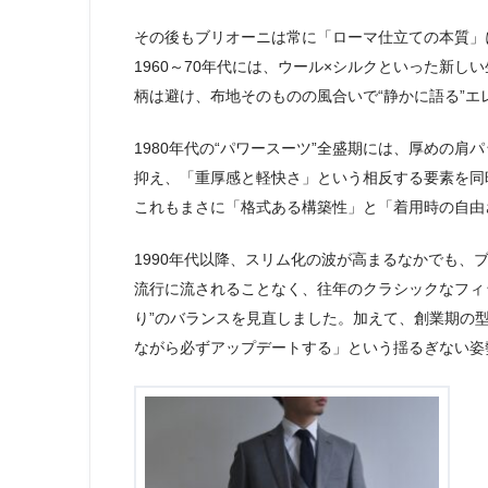
その後もブリオーニは常に「ローマ仕立ての本質」
1960～70年代には、ウール×シルクといった新
柄は避け、布地そのものの風合いで“静かに語る”エ
1980年代の“パワースーツ”全盛期には、厚めの
抑え、「重厚感と軽快さ」という相反する要素を同
これもまさに「格式ある構築性」と「着用時の自由
1990年代以降、スリム化の波が高まるなかでも、
流行に流されることなく、往年のクラシックなフィッ
り”のバランスを見直しました。加えて、創業期の
ながら必ずアップデートする」という揺るぎない姿