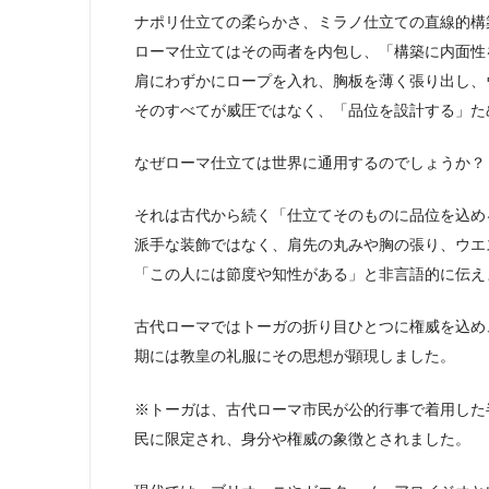
ナポリ仕立ての柔らかさ、ミラノ仕立ての直線的構
ローマ仕立てはその両者を内包し、「構築に内面性
肩にわずかにロープを入れ、胸板を薄く張り出し、
そのすべてが威圧ではなく、「品位を設計する」た
なぜローマ仕立ては世界に通用するのでしょうか？
それは古代から続く「仕立てそのものに品位を込め
派手な装飾ではなく、肩先の丸みや胸の張り、ウエ
「この人には節度や知性がある」と非言語的に伝え
古代ローマではトーガの折り目ひとつに権威を込め
期には教皇の礼服にその思想が顕現しました。
※トーガは、古代ローマ市民が公的行事で着用した
民に限定され、身分や権威の象徴とされました。