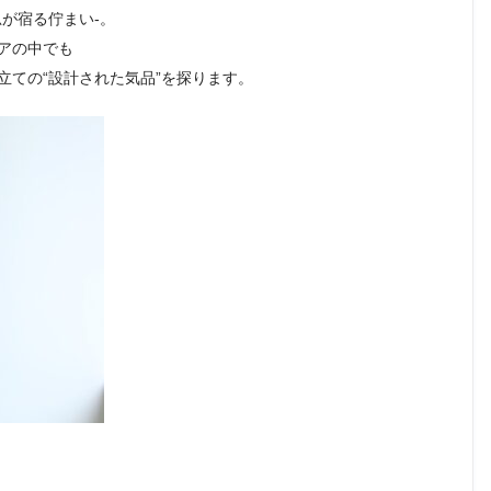
-意思が宿る佇まい-。
アの中でも
立ての“設計された気品”を探ります。