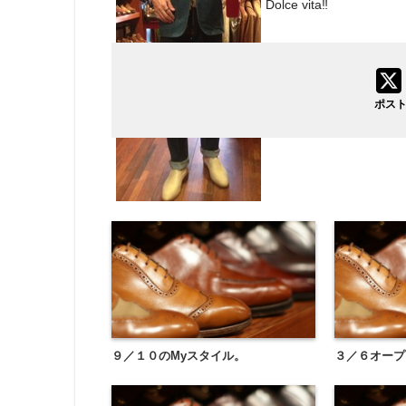
Dolce vita‼
ポス
９／１０のMyスタイル。
３／６オープ