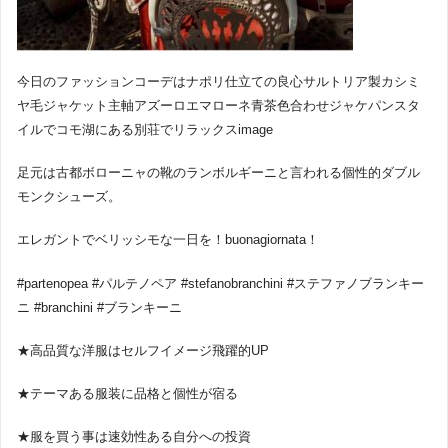
今日のファッションコーデはナポリ仕立ての良心サルトリア製カシミ
ヤ毛ジャケット主軸アズーロエマローネ青茶色合わせジャケパンスタ
イルでコモ湖にある別荘でリラックスimage
足元は古都ボローニャの靴のランボルギーニと言われる個性的ダブル
モンクシューズ。
エレガントでベリッシモな一日を！buonagiornata！
#partenopea #パルテノペア #stefanobranchini #ステファノブランキー
ニ #branchini #ブランキーニ
★高品質な洋服はセルフイメージ飛躍的UP
★テーマある服装に品格と個性が宿る
★服を買う事は速効性ある自分への投資