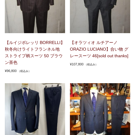
【ルイジボレッリ BORRELLI】
【オラツィオ ルチアーノ
秋冬向けライトフランネル地
ORAZIO LUCIANO】合い物 グ
ストライプ柄スーツ 50 ブラウ
レースーツ 46[sold out thanks]
ン茶色
¥
107,800
（税込み）
¥
96,800
（税込み）