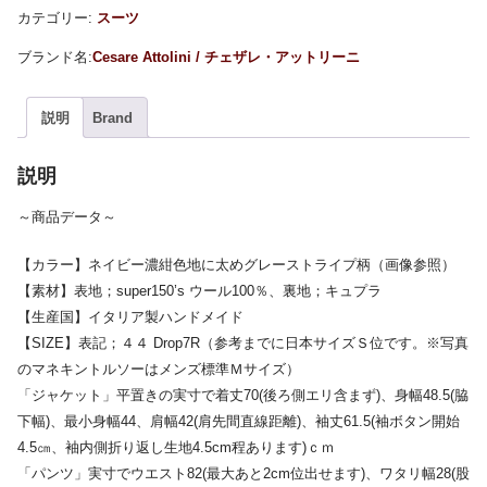
カテゴリー:
スーツ
Cesare Attolini / チェザレ・アットリーニ
説明
Brand
説明
～商品データ～
【カラー】ネイビー濃紺色地に太めグレーストライプ柄（画像参照）
【素材】表地；super150’s ウール100％、裏地；キュプラ
【生産国】イタリア製ハンドメイド
【SIZE】表記；４４ Drop7R（参考までに日本サイズＳ位です。※写真
のマネキントルソーはメンズ標準Ｍサイズ）
「ジャケット」平置きの実寸で着丈70(後ろ側エリ含まず)、身幅48.5(脇
下幅)、最小身幅44、肩幅42(肩先間直線距離)、袖丈61.5(袖ボタン開始
4.5㎝、袖内側折り返し生地4.5cm程あります)ｃｍ
「パンツ」実寸でウエスト82(最大あと2cm位出せます)、ワタリ幅28(股