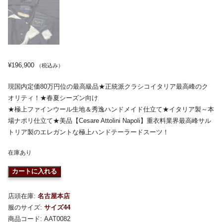
¥
196,900
（税込み）
現国内定価80万円位の最高級品★正統派クラシコイタリア最高峰のク
オリティ！★春夏シーズン向け
★極上ファインウール生地＆秀逸ハンドメイド仕立て★イタリア製～本
場ナポリ仕立て★美品【Cesare Attolini Napoli】重衣料業界最高峰サル
トリア製のエレガントな極上ハンドテーラードスーツ！
在庫あり
カートに入れる
店頭在庫:
名古屋本店
服のサイズ:
サイズ44
商品コード:
AAT0082