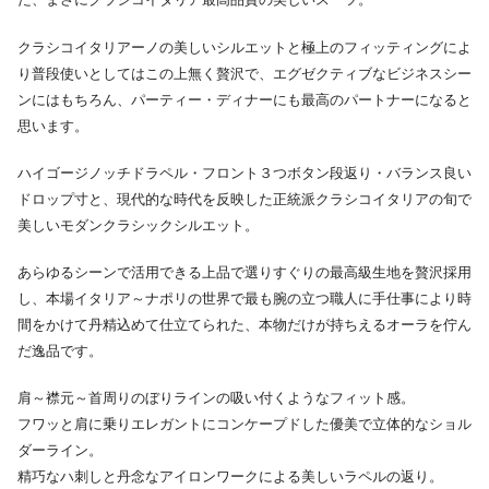
クラシコイタリアーノの美しいシルエットと極上のフィッティングによ
り普段使いとしてはこの上無く贅沢で、エグゼクティブなビジネスシー
ンにはもちろん、パーティー・ディナーにも最高のパートナーになると
思います。
ハイゴージノッチドラペル・フロント３つボタン段返り・バランス良い
ドロップ寸と、現代的な時代を反映した正統派クラシコイタリアの旬で
美しいモダンクラシックシルエット。
あらゆるシーンで活用できる上品で選りすぐりの最高級生地を贅沢採用
し、本場イタリア～ナポリの世界で最も腕の立つ職人に手仕事により時
間をかけて丹精込めて仕立てられた、本物だけが持ちえるオーラを佇ん
だ逸品です。
肩～襟元～首周りのぼりラインの吸い付くようなフィット感。
フワッと肩に乗りエレガントにコンケープドした優美で立体的なショル
ダーライン。
精巧なハ刺しと丹念なアイロンワークによる美しいラペルの返り。