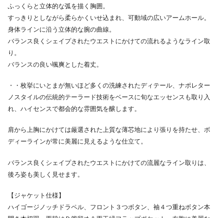
ふっくらと立体的な弧を描く胸囲。
すっきりとしながら柔らかくいせ込まれ、可動域の広いアームホール。
身体ラインに沿う立体的な腕の曲線。
バランス良くシェイプされたウエストにかけての流れるようなライン取
り。
バランスの良い颯爽とした着丈。
・・枚挙にいとまが無いほど多くの洗練されたディテール、ナポレター
ノスタイルの伝統的テーラード技術をベースに旬なエッセンスも取り入
れ、ハイセンスで都会的な雰囲気を醸します。
肩から上胸にかけては厳選された上質な薄芯地により張りを持たせ、ボ
ディーラインが常に美麗に見えるような仕立て。
バランス良くシェイプされたウエストにかけての流麗なライン取りは、
後ろ姿も美しく見せます。
【ジャケット仕様】
ハイゴージノッチドラペル、フロント３つボタン、袖４つ重ねボタン本