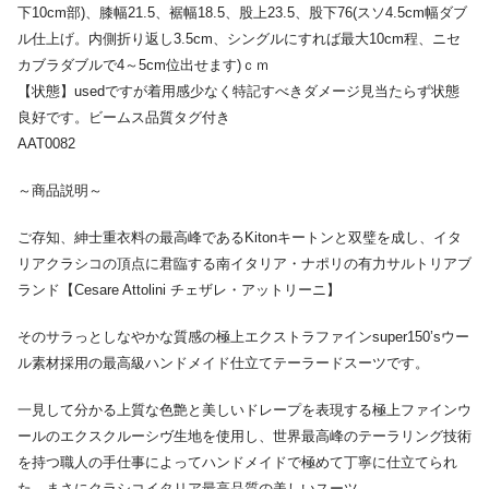
下10cm部)、膝幅21.5、裾幅18.5、股上23.5、股下76(スソ4.5cm幅ダブ
ル仕上げ。内側折り返し3.5cm、シングルにすれば最大10cm程、ニセ
カブラダブルで4～5cm位出せます)ｃｍ
【状態】usedですが着用感少なく特記すべきダメージ見当たらず状態
良好です。ビームス品質タグ付き
AAT0082
～商品説明～
ご存知、紳士重衣料の最高峰であるKitonキートンと双璧を成し、イタ
リアクラシコの頂点に君臨する南イタリア・ナポリの有力サルトリアブ
ランド【Cesare Attolini チェザレ・アットリーニ】
そのサラっとしなやかな質感の極上エクストラファインsuper150’sウー
ル素材採用の最高級ハンドメイド仕立てテーラードスーツです。
一見して分かる上質な色艶と美しいドレープを表現する極上ファインウ
ールのエクスクルーシヴ生地を使用し、世界最高峰のテーラリング技術
を持つ職人の手仕事によってハンドメイドで極めて丁寧に仕立てられ
た、まさにクラシコイタリア最高品質の美しいスーツ。