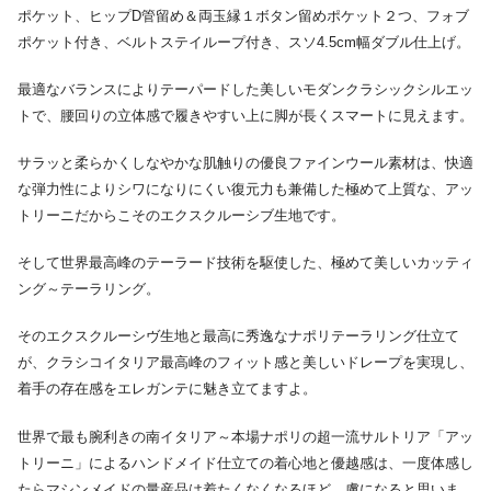
ポケット、ヒップD管留め＆両玉縁１ボタン留めポケット２つ、フォブ
ポケット付き、ベルトステイループ付き、スソ4.5cm幅ダブル仕上げ。
最適なバランスによりテーパードした美しいモダンクラシックシルエッ
トで、腰回りの立体感で履きやすい上に脚が長くスマートに見えます。
サラッと柔らかくしなやかな肌触りの優良ファインウール素材は、快適
な弾力性によりシワになりにくい復元力も兼備した極めて上質な、アッ
トリーニだからこそのエクスクルーシブ生地です。
そして世界最高峰のテーラード技術を駆使した、極めて美しいカッティ
ング～テーラリング。
そのエクスクルーシヴ生地と最高に秀逸なナポリテーラリング仕立て
が、クラシコイタリア最高峰のフィット感と美しいドレープを実現し、
着手の存在感をエレガンテに魅き立てますよ。
世界で最も腕利きの南イタリア～本場ナポリの超一流サルトリア「アッ
トリーニ」によるハンドメイド仕立ての着心地と優越感は、一度体感し
たらマシンメイドの量産品は着たくなくなるほど、虜になると思いま