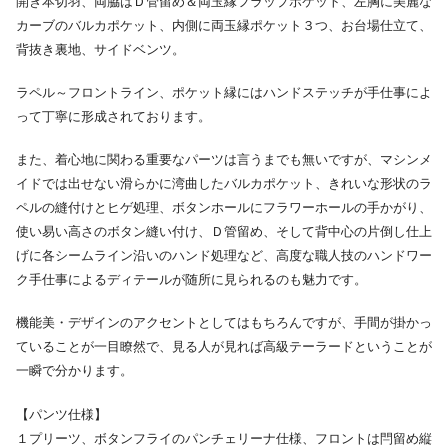
開き本切羽、両脇はＤ管留め＆両玉縁フラップポケット、左胸に美麗な
カーブのバルカポケット、内側に両玉縁ポケット３つ、お台場仕立て、
背抜き裏地、サイドベンツ。
ラペル～フロントライン、ポケット縁にはハンドステッチが手仕事によ
って丁寧に形成されております。
また、着心地に関わる重要なパーツは言うまでも無いですが、マシンメ
イドでは出せない滑らかに湾曲したバルカポケット、きれいな形状のラ
ペルの縫付けとヒゲ処理、ボタンホールにフラワーホールの手かがり、
使い易い高さのボタン縫い付け、Ｄ管留め、そして背中心の片倒し仕上
げに各シームライン沿いのハンド処理など、高度な職人技のハンドワー
ク手仕事によるディテールが随所に見られるのも魅力です。
機能美・デザインのアクセントとしてはもちろんですが、手間が掛かっ
ていることが一目瞭然で、見る人が見れば高級テーラードということが
一瞬で分かります。
【パンツ仕様】
１プリーツ、ボタンフライのパンチェリーナ仕様、フロントは閂留め縦