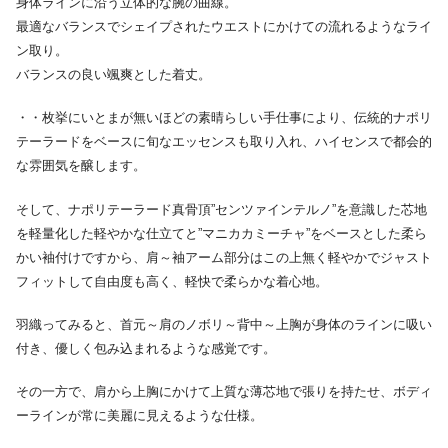
身体ラインに沿う立体的な腕の曲線。
最適なバランスでシェイプされたウエストにかけての流れるようなライ
ン取り。
バランスの良い颯爽とした着丈。
・・枚挙にいとまが無いほどの素晴らしい手仕事により、伝統的ナポリ
テーラードをベースに旬なエッセンスも取り入れ、ハイセンスで都会的
な雰囲気を醸します。
そして、ナポリテーラード真骨頂”センツァインテルノ”を意識した芯地
を軽量化した軽やかな仕立てと”マニカカミーチャ”をベースとした柔ら
かい袖付けですから、肩～袖アーム部分はこの上無く軽やかでジャスト
フィットして自由度も高く、軽快で柔らかな着心地。
羽織ってみると、首元～肩のノボリ～背中～上胸が身体のラインに吸い
付き、優しく包み込まれるような感覚です。
その一方で、肩から上胸にかけて上質な薄芯地で張りを持たせ、ボディ
ーラインが常に美麗に見えるような仕様。