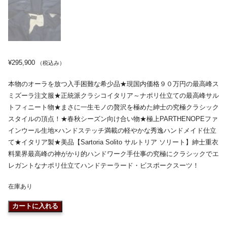
¥
295,900
（税込み）
本物のオーラを放つ入手困難な希少品★現国内価格９０万円の最高峰ス
ミズーラ注文服★正統派クラシコイタリア～ナポリ仕立ての最高峰サル
トフィニート物★まさに一生モノの贅沢を極めた紳士の究極クラシック
スタイルの頂点！★春秋シーズン向け合い物★極上PARTHENOPEファ
インウール生地×ハンドステッチ満載の軽やかな秀逸ハンドメイド仕立
て★イタリア製★美品【Sartoria Solito サルトリア ソリート】紳士重衣
料業界最高峰の神がかり的ハンドワーク手仕事の究極にクラシックでエ
レガントなナポリ仕立てハンドテーラード・ビスポークスーツ！
在庫あり
カートに入れる