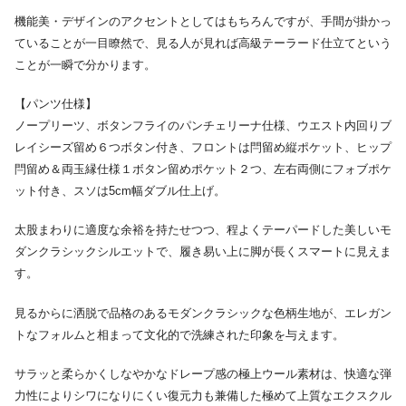
機能美・デザインのアクセントとしてはもちろんですが、手間が掛かっ
ていることが一目瞭然で、見る人が見れば高級テーラード仕立てという
ことが一瞬で分かります。
【パンツ仕様】
ノープリーツ、ボタンフライのパンチェリーナ仕様、ウエスト内回りブ
レイシーズ留め６つボタン付き、フロントは閂留め縦ポケット、ヒップ
閂留め＆両玉縁仕様１ボタン留めポケット２つ、左右両側にフォブポケ
ット付き、スソは5cm幅ダブル仕上げ。
太股まわりに適度な余裕を持たせつつ、程よくテーパードした美しいモ
ダンクラシックシルエットで、履き易い上に脚が長くスマートに見えま
す。
見るからに洒脱で品格のあるモダンクラシックな色柄生地が、エレガン
トなフォルムと相まって文化的で洗練された印象を与えます。
サラッと柔らかくしなやかなドレープ感の極上ウール素材は、快適な弾
力性によりシワになりにくい復元力も兼備した極めて上質なエクスクル