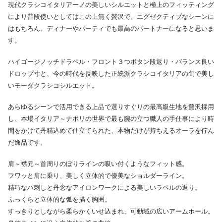
現代クラシコイタリアーノの美しいシルエットと極上のフィッティング
により普段使いとしてはこの上無く贅沢で、エグゼクティブなシーンに
はもちろん、ディナーやパーティでも最高のパートナーになると思いま
す。
ハイゴージノッチドラペル・フロント３つボタン段返り・バランス良い
ドロップ寸と、今の時代を反映した正統派クラシコイタリアの旬で美し
いモーダクラシコシルエット。
あらゆるシーンで活用できる上品で選りすぐりの最高級生地を贅沢採用
し、本場イタリア～ナポリの世界で最も腕の立つ職人の手仕事により時
間をかけて丹精込めて仕立てられた、本物だけが持ちえるオーラを佇ん
だ逸品です。
肩～襟元～首周りのぼりラインの吸い付くようなフィット感。
フワッと肩に乗り、美しく立体的で優美なショルダーライン。
精巧なハ刺しと丹念なアイロンワークによる美しいラペルの返り。
ふっくらと立体的な弧を描く胸囲。
すっきりとしながら柔らかくいせ込まれ、可動域の広いアームホール。