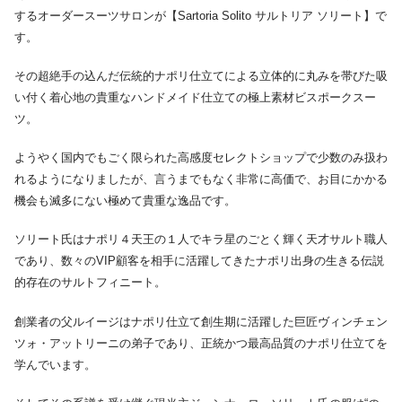
するオーダースーツサロンが【Sartoria Solito サルトリア ソリート】で
す。
その超絶手の込んだ伝統的ナポリ仕立てによる立体的に丸みを帯びた吸
い付く着心地の貴重なハンドメイド仕立ての極上素材ビスポークスー
ツ。
ようやく国内でもごく限られた高感度セレクトショップで少数のみ扱わ
れるようになりましたが、言うまでもなく非常に高価で、お目にかかる
機会も滅多にない極めて貴重な逸品です。
ソリート氏はナポリ４天王の１人でキラ星のごとく輝く天才サルト職人
であり、数々のVIP顧客を相手に活躍してきたナポリ出身の生きる伝説
的存在のサルトフィニート。
創業者の父ルイージはナポリ仕立て創生期に活躍した巨匠ヴィンチェン
ツォ・アットリーニの弟子であり、正統かつ最高品質のナポリ仕立てを
学んでいます。