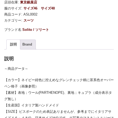
店頭在庫:
東京銀座店
服のサイズ:
サイズ46
サイズ48
商品コード:
ASL0002
カテゴリー:
スーツ
Solito / ソリート
説明
Brand
説明
～商品データ～
【カラー】ネイビー紺色に控えめなグレンチェック柄に茶系色オーバー
ペン格子（画像参照）
【素材】表地；ウール(PARTHENOPE)、裏地；キュプラ（成分表示タ
グ無し）
【生産国】イタリア製ハンドメイド
【SIZE】ビスポークのため表記ありませんが、参考までにイタリアサ
イズ４６～４８位、日本サイズＭ位です。※写真のマネキントルソーは