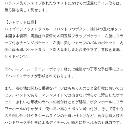
バランス良くシェイプされたウエストにかけての流麗なライン取りは、
後ろ姿も美しく見せます。
【ジャケット仕様】
ハイゴージノッチドラペル、フロント３つボタン、袖口4つ重ねボタン
本開き本切羽、両脇はＤ管留め＆両玉縁フラップポケット、右脇にフラ
ップ付きチェンジポケット、左胸に美しいカーブのバルカポケット、内
側に両玉縁ポケット３つ、下部大見返し＆お台場仕立て、背抜き裏地、
サイドベンツ。
ラペル～フロントライン・ポケット縁には繊細かつ丁寧な手仕事によっ
てハンドステッチが形成されております。
また、着心地に関わる重要なパーツはもちろんのこと全行程においてほ
ぼフルハンドであり、マシンメイドでは出せない滑らかに湾曲したポケ
ット、きれいな形状のラペルの縫付けとヒゲ処理、ボタンホールにフラ
ワーホールの手かがり、使い易い高さのボタン縫い付け、そして背中心
の片倒し仕上げや各シームラインの手縫い仕上げなど、高度な職人技の
ハンドワーク手仕事によるディテールが随所に見られるのも魅力です。