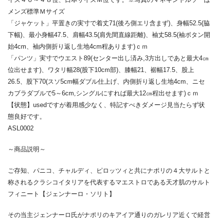
メンズ標準Ｍサイズ
「ジャケット」平置きの実寸で着丈71(後ろ側エリ含まず)、身幅52.5(脇
下幅)、最小身幅47.5、肩幅43.5(肩先間直線距離)、袖丈58.5(袖ボタン開
始4cm、袖内側折り返し生地4cm程あります)ｃｍ
「パンツ」実寸でウエスト89(センター出し済み,3方出しであと最大4㎝
位出せます)、ワタリ幅28(股下10cm部)、膝幅21、裾幅17.5、股上
26.5、股下70(スソ5cm幅ダブル仕上げ、内側折り返し生地4cm、ニセ
カブラダブルで5～6cm,シングルにすれば最大12㎝程出せます)ｃｍ
【状態】usedですが着用感少なく、特記すべきダメージ見当たらず状
態良好です。
ASL0002
～商品説明～
ご存知、パニコ、チャルディ、ピロッツィと共にナポリの４大サルトと
称されるクラシコイタリアを代表するマエストロである天才肌のサルト
フィニート【ジェンナーロ・ソリト】
その当主ジェンナーロ氏がナポリのキアイア通りのガレリア近くで経営