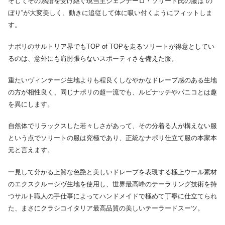
そしてその系譜を受け継ぐ現当主ジェンナーロ・ソリート氏の服は“の
ぼり”が大変美しく、動きに追従して体に吸い付くようにフィットしま
す。
ナポリのサルトリア界でもTOP of TOPを走るソリートが得意としてい
るのは、意外にも肩肘張らないスポーティさを備えた服。
重たいヴィンテージ生地よりも程良くしなやかなドレープ感のある生地
の方が相性良く、同じナポリの超一流でも、ルビナッチやパニコとは趣
を異にします。
自然体でリラックスした若々しさがあって、その分着る人が構えない服
という点でソリートの服は究極であり、正統なナポリ仕立て服の本家本
元と言えます。
一見して分かる上質な色艶と美しいドレープを表現する極上ウール素材
のエクスクルーシヴ生地を使用し、世界最高峰のテーラリング技術を持
つサルト職人の手仕事によってハンドメイドで極めて丁寧に仕立てられ
た、まさにクラシコイタリア最高品質の美しいテーラードスーツ。