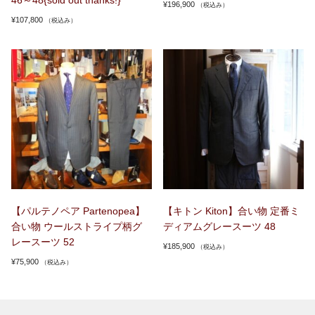
46～48{sold out thanks!}
¥
196,900
（税込み）
¥
107,800
（税込み）
【パルテノペア Partenopea】
【キトン Kiton】合い物 定番ミ
合い物 ウールストライプ柄グ
ディアムグレースーツ 48
レースーツ 52
¥
185,900
（税込み）
¥
75,900
（税込み）