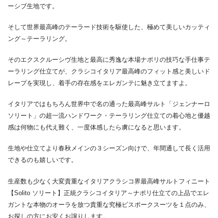
ーシブ生地です。
そして世界最高峰のテーラード技術を駆使した、極めて美しいカッティ
ング～テーラリング。
そのエクスクルーシヴ生地と最高に秀逸な本場ナポリの技巧な手仕事テ
ーラリング仕立てが、クラシコイタリア最高峰のフィット感と美しいド
レープを実現し、着手の存在感をエレガンテに魅き立てますよ。
イタリアではもちろん世界中で名の通った最高峰サルト「ジェンナーロ
ソリート」の超一流ハンドワーク・テーラリング仕立ての着心地と優越
感は何物にも代え難く、一度体感したら虜になると思います。
生地や仕立てより春秋メインの３シーズン向けで、年間通して長く活用
できるのも嬉しいです。
生産数も少なく大変貴重なイタリアクラシコ界最高峰サルトフィニート
【Solito ソリート】正統クラシコイタリア～ナポリ仕立ての上品でエレ
ガントな本物のオーラを放つ貴重な究極ビスポークスーツを１点のみ、
お探しの方にお安くお譲りします。