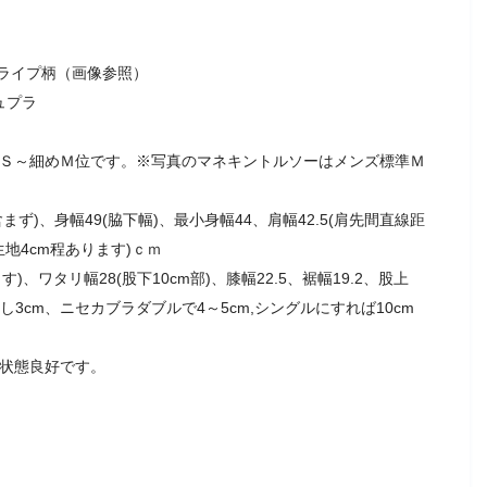
ライプ柄（画像参照）
ュプラ
ズＳ～細めＭ位です。※写真のマネキントルソーはメンズ標準Ｍ
ず)、身幅49(脇下幅)、最小身幅44、肩幅42.5(肩先間直線距
生地4cm程あります)ｃｍ
、ワタリ幅28(股下10cm部)、膝幅22.5、裾幅19.2、股上
返し3cm、ニセカブラダブルで4～5cm,シングルにすれば10cm
ず状態良好です。