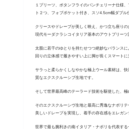
１プリーツ、ボタンフライのパンチェリーナ仕様、
ト２つ、フォブポケット付き、スソ4.5cm幅ダブル
クリースやドレープが美しく映え、かつ立ち座りの
現代モーダクラシコイタリア基本のアウトプリーツ
太股に若干のゆとりを持たせつつ絶妙なバランスに
回りの立体感で履きやすい上に脚が長くスマートに
サラっと柔らかくしなやかな極上ウール素材は、快
質なエクスクルーシブ生地です。
そして世界最高峰のテーラード技術を駆使した、極
そのエクスクルーシヴ生地と最高に秀逸なナポリテ
美しいドレープを実現し、着手の存在感をエレガン
世界で最も腕利きの南イタリア・ナポリを代表する