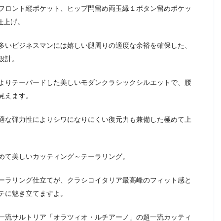
フロント縦ポケット、ヒップ閂留め両玉縁１ボタン留めポケッ
仕上げ。
多いビジネスマンには嬉しい腿周りの適度な余裕を確保した、
設計。
よりテーパードした美しいモダンクラシックシルエットで、腰
見えます。
適な弾力性によりシワになりにくい復元力も兼備した極めて上
めて美しいカッティング～テーラリング。
ーラリング仕立てが、クラシコイタリア最高峰のフィット感と
テに魅き立てますよ。
一流サルトリア「オラツィオ・ルチアーノ」の超一流カッティ