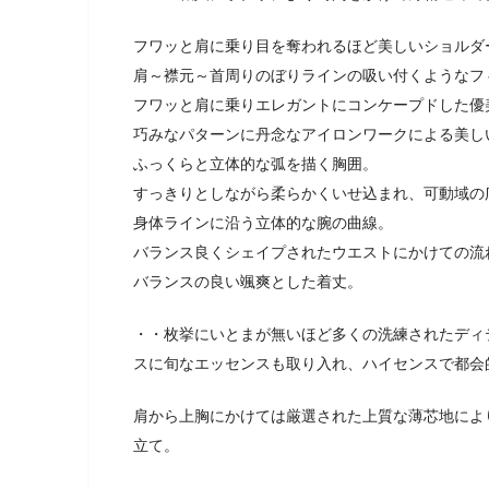
フワッと肩に乗り目を奪われるほど美しいショルダ
肩～襟元～首周りのぼりラインの吸い付くようなフ
フワッと肩に乗りエレガントにコンケープドした優
巧みなパターンに丹念なアイロンワークによる美し
ふっくらと立体的な弧を描く胸囲。
すっきりとしながら柔らかくいせ込まれ、可動域の
身体ラインに沿う立体的な腕の曲線。
バランス良くシェイプされたウエストにかけての流
バランスの良い颯爽とした着丈。
・・枚挙にいとまが無いほど多くの洗練されたディ
スに旬なエッセンスも取り入れ、ハイセンスで都会
肩から上胸にかけては厳選された上質な薄芯地によ
立て。