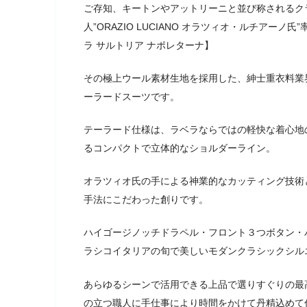
ご存知、キートンやアットリーニと並び称されるク
人”ORAZIO LUCIANO オラツィオ・ルチアーノ氏”率いる
ラ サルトリア ナポレターナ】
その極上ウール素材生地を採用した、紳士重衣料業
ーラードスーツです。
テーラード仕様は、ラベラならではの軽快な着心地
るコンパクトで立体的なショルダーライン。
オラツィオ氏の手による神業的なカッティング技術
手法にこだわった創りです。
ハイゴージノッチドラペル・フロント３つボタン・
ラシコイタリアの旬で美しいモダンクラシックシル
あらゆるシーンで活用できる上品で選りすぐりの最
の立つ職人に手仕事により時間をかけて丹精込めて