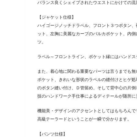
バランス良くシェイプされたウエストにかけての流
【ジャケット仕様】
ハイゴージノッチドラペル、フロント３つボタン、
ット、左胸に美麗なカーブのバルカポケット、内側
ツ。
ラペル～フロントライン、ポケット縁にはハンドス
また、着心地に関わる重要なパーツは言うまでも無
ポケット、きれいな形状のラペルの縫付けとヒゲ処
のボタン縫い付け、Ｄ管留め、そして背中心の片倒
技のハンドワーク手仕事によるディテールが随所に
機能美・デザインのアクセントとしてはもちろんで
高級テーラードということが一瞬で分かります。
【パンツ仕様】