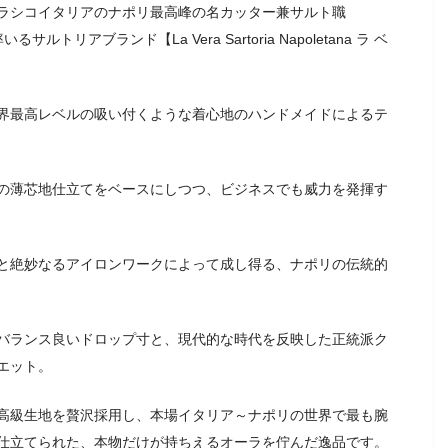
ラシコイタリアのナポリ最高峰の名カッター兼サルト職
サルトリアブランド【La Vera Sartoria Napoletana ラ ベ
界最高レベルの吸い付くような着心地のハンドメイドによるテ
の薄芯地仕立てをベースにしつつ、ビジネスでも威力を発揮す
と絶妙なるアイロンワークによって成し得る、ナポリの伝統的
バランス良いドロップ寸と、現代的な時代を反映した正統派ク
エット。
高級生地を贅沢採用し、本場イタリア～ナポリの世界で最も腕
仕立てられた、本物だけが持ちえるオーラを佇んだ逸品です。