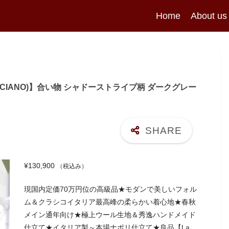
Home
About us
ORAZIO LUCIANO)】合い物 シャドーストライプ柄 ダークグレー
¥
130,900
（税込み）
現国内定価70万円位の高級品★モダンで美しいフォル
ム＆クラシコイタリア最高峰の柔らかい着心地★春秋
メイン通年向け★極上ウール生地＆秀逸ハンドメイド
仕立て★イタリア製～本場ナポリ仕立て★良品【La