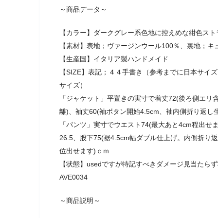
～商品データ～
【カラー】ダークグレー系色地に控えめな紺色スト
【素材】表地；ヴァージンウール100％、裏地；キ
【生産国】イタリア製ハンドメイド
【SIZE】表記；４４手書き（参考までに日本サイ
サイズ）
「ジャケット」平置きの実寸で着丈72(後ろ側エリ含ま
離)、袖丈60(袖ボタン開始4.5cm、袖内側折り返し
「パンツ」実寸でウエスト74(最大あと4cm程出せます)
26.5、股下75(裾4.5cm幅ダブル仕上げ。内側折り
位出せます)ｃｍ
【状態】usedですが特記すべきダメージ見当たら
AVE0034
～商品説明～