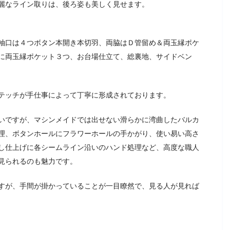
麗なライン取りは、後ろ姿も美しく見せます。
袖口は４つボタン本開き本切羽、両脇はＤ管留め＆両玉縁ポケ
に両玉縁ポケット３つ、お台場仕立て、総裏地、サイドベン
テッチが手仕事によって丁寧に形成されております。
いですが、マシンメイドでは出せない滑らかに湾曲したバルカ
理、ボタンホールにフラワーホールの手かがり、使い易い高さ
し仕上げに各シームライン沿いのハンド処理など、高度な職人
見られるのも魅力です。
すが、手間が掛かっていることが一目瞭然で、見る人が見れば