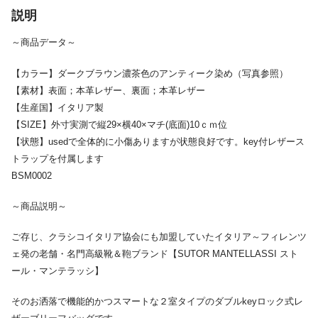
説明
～商品データ～
【カラー】ダークブラウン濃茶色のアンティーク染め（写真参照）
【素材】表面；本革レザー、裏面；本革レザー
【生産国】イタリア製
【SIZE】外寸実測で縦29×横40×マチ(底面)10ｃｍ位
【状態】usedで全体的に小傷ありますが状態良好です。key付レザース
トラップを付属します
BSM0002
～商品説明～
ご存じ、クラシコイタリア協会にも加盟していたイタリア～フィレンツ
ェ発の老舗・名門高級靴＆鞄ブランド【SUTOR MANTELLASSI スト
ール・マンテラッシ】
そのお洒落で機能的かつスマートな２室タイプのダブルkeyロック式レ