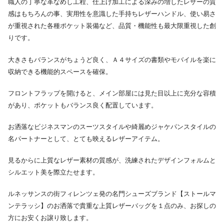
職人の丁寧な革なめし工程、仕上げ加工による深みの増したレザーの質
感はもちろんの事、実用性を意識した手持ちレザーハンドル、使い易さ
が重視された各種ポケット装備など、品質・機能性も最大限重視した創
りです。
大きさもバランスがちょうど良く、Ａ４サイズの書類やモバイルを楽に
収納できる機能的スペースを確保。
フロントフラップを開けると、メイン部屋には見た目以上に充分な容積
があり、ポケットもバランス良く配置しています。
お洒落なビジネスマンのスーツスタイルや綺麗めジャケパンスタイルの
名パートナーとして、とても映えるレザーアイテム。
見るからに上質なレザー素材の質感が、洗練されたデザインフォルムと
シルエット美を際立たせます。
ルネッサンスの街フィレンツェ発の名門シューズブランド【ストールマ
ンテラッシ】のお洒落で貴重な上質レザーバッグを１点のみ、お探しの
方にお安くお譲り致します。