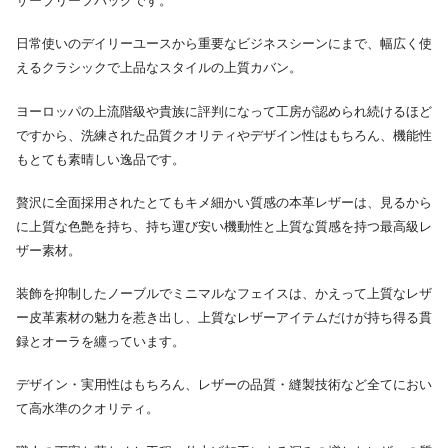
ザーブリーフバッグです。
日常使いのデイリーユースから重要なビジネスシーンにまで、幅広く使
えるクラシックで上品なスタイルの上質カバン。
ヨーロッパの上流階級や貴族に評判になって工房が認められ続けるほど
ですから、洗練された品質クオリティやデザイン性はもちろん、機能性
もとても素晴しい逸品です。
贅沢に全面採用されたとてもキメ細かい質感の本革レザーは、見るから
に上質な色艶を持ち、持ち運び安い機動性と上質な質感を持つ最高級レ
ザー素材。
装飾を抑制したノーブルでミニマルなフェイスは、かえって上質なレザ
ー皮革素材の魅力を惹き出し、上質なレザーアイテムだけが持ち得る貫
録とオーラを纏っています。
デザイン・実用性はもちろん、レザーの品質・縫製技術など全てにおい
て高水準のクオリティ。