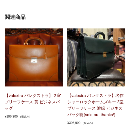
関連商品
【valextra バレクストラ】２室
【valextra バレクストラ】名作
ブリーフケース 黄 ビジネスバ
シャーロックホームズキー 3室
ッグ
ブリーフケース 濃緑 ビジネス
バッグ鞄{sold out thanks!}
¥
196,900
（税込み）
¥
306,900
（税込み）