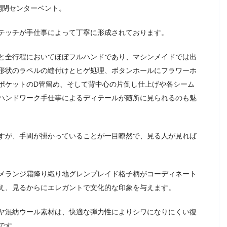
開閉センターベント。
テッチが手仕事によって丁寧に形成されております。
と全行程においてほぼフルハンドであり、マシンメイドでは出
形状のラペルの縫付けとヒゲ処理、ボタンホールにフラワーホ
ポケットのD管留め、そして背中心の片倒し仕上げや各シーム
ハンドワーク手仕事によるディテールが随所に見られるのも魅
すが、手間が掛かっていることが一目瞭然で、見る人が見れば
メランジ霜降り織り地グレンプレイド格子柄がコーディネート
え、見るからにエレガントで文化的な印象を与えます。
ヤ混紡ウール素材は、快適な弾力性によりシワになりにくい復
です。