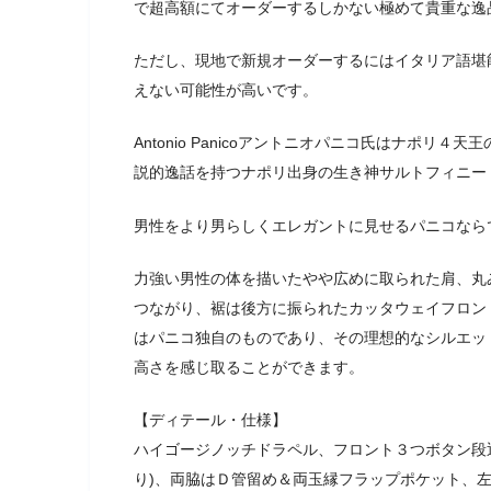
で超高額にてオーダーするしかない極めて貴重な逸
ただし、現地で新規オーダーするにはイタリア語堪
えない可能性が高いです。
Antonio Panicoアントニオパニコ氏はナポ
説的逸話を持つナポリ出身の生き神サルトフィニー
男性をより男らしくエレガントに見せるパニコなら
力強い男性の体を描いたやや広めに取られた肩、丸
つながり、裾は後方に振られたカッタウェイフロン
はパニコ独自のものであり、その理想的なシルエッ
高さを感じ取ることができます。
【ディテール・仕様】
ハイゴージノッチドラペル、フロント３つボタン段
り)、両脇はＤ管留め＆両玉縁フラップポケット、