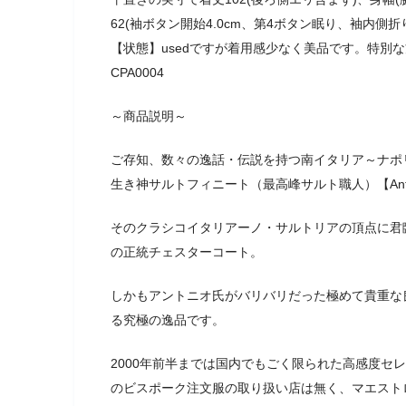
62(袖ボタン開始4.0cm、第4ボタン眠り、袖内側
【状態】usedですが着用感少なく美品です。特別な
CPA0004
～商品説明～
ご存知、数々の逸話・伝説を持つ南イタリア～ナポ
生き神サルトフィニート（最高峰サルト職人）【Antoni
そのクラシコイタリアーノ・サルトリアの頂点に君
の正統チェスターコート。
しかもアントニオ氏がバリバリだった極めて貴重な良
る究極の逸品です。
2000年前半までは国内でもごく限られた高感度セレ
のビスポーク注文服の取り扱い店は無く、マエスト