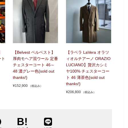
】
【Belvest ベルベスト】
【ラベラ LaVera オラツ
ート
厚肉モヘア混ウール 定番
ィオルチアーノ ORAZIO
チェスターコート 46～
LUCIANO】贅沢カシミ
48 濃グレー色{sold out
ヤ100% チェスターコー
thanks!}
ト 46 薄茶色{sold out
thanks!}
¥
152,900
（税込み）
¥
206,800
（税込み）