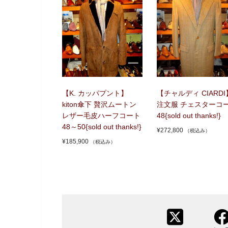
【K. カッパプント】
【チャルディ CIARDI
kiton傘下 贅沢ムートン
注文服 チェスターコ
レザー毛皮ハーフコート
48{sold out thanks!}
48～50{sold out thanks!}
¥
272,800
（税込み）
¥
185,900
（税込み）