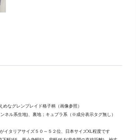
えめなグレンプレイド格子柄（画像参照）
ランネル系生地)、裏地；キュプラ系（※成分表示タグ無し）
んがイタリアサイズ５０～５２位、日本サイズXL程度です
下幅)55、最小身幅51、肩幅46.5(肩先間の直線距離)、袖丈