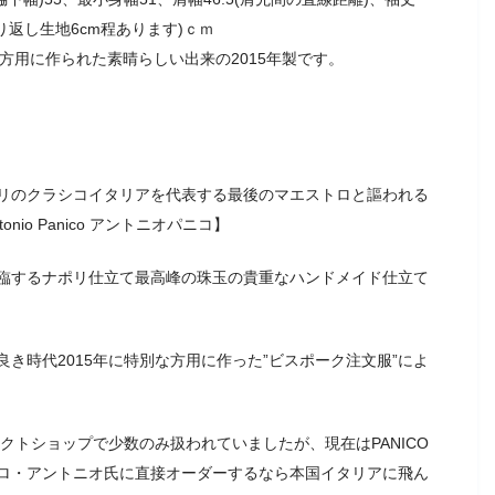
折り返し生地6cm程あります)ｃｍ
方用に作られた素晴らしい出来の2015年製です。
リのクラシコイタリアを代表する最後のマエストロと謳われる
o Panico アントニオパニコ】
臨するナポリ仕立て最高峰の珠玉の貴重なハンドメイド仕立て
き時代2015年に特別な方用に作った”ビスポーク注文服”によ
クトショップで少数のみ扱われていましたが、現在はPANICO
ロ・アントニオ氏に直接オーダーするなら本国イタリアに飛ん