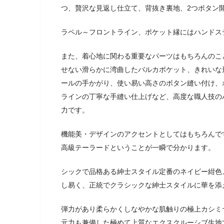
つ、贅沢な見返し仕立て、背抜き裏地、2つボタン
ラペル～フロントライン、ポケット縁にはハンドス
また、着心地に関わる重要なパーツはもちろんのこ
せない滑らかに湾曲したバルカポケット、きれいな
ールの手かがり、使い易い高さのボタン縫い付け、
ラインの丁寧な手縫い仕上げなど、高度な職人技の
力です。
機能美・デザインのアクセントとしてはもちろんで
高級テーラードということが一瞬で分かります。
シックで品格ある紳士スタイル定番のネイビー紺色
し易く、正統でクラシックな紳士スタイルに華を添
弾力があり柔らかくしなやかな肌触りの極上カシミ
元力も兼備した極めて上質なエクスクルーシブ生地