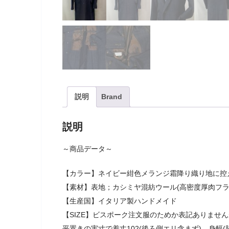
説明
Brand
説明
～商品データ～
【カラー】ネイビー紺色メランジ霜降り織り地に控
【素材】表地；カシミヤ混紡ウール(高密度厚肉フ
【生産国】イタリア製ハンドメイド
【SIZE】ビスポーク注文服のためか表記ありませ
平置きの実寸で着丈102(後ろ側エリ含まず)、身幅(脇