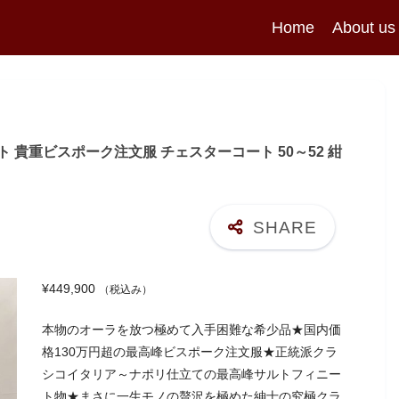
Home
About us
ト 貴重ビスポーク注文服 チェスターコート 50～52 紺
¥
449,900
（税込み）
本物のオーラを放つ極めて入手困難な希少品★国内価
格130万円超の最高峰ビスポーク注文服★正統派クラ
シコイタリア～ナポリ仕立ての最高峰サルトフィニー
ト物★まさに一生モノの贅沢を極めた紳士の究極クラ