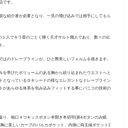
品です。
能な紹介者が必要となり、一見の飛び込みでは相手にしてもら
リ４天王の１人でキラ星のごとく輝く天才サルト職人であり、数々の伝
ト。
ではのドレープラインが、ひと際美しいフォルムを描きます。
みを帯びたボリュームのある胸から絞り込まれたウエストへと
トとなっているタキシードの様なエレガントなドレープライン
トがあらゆる体系を包み込みフィットする事にパニコの技術の
返り、袖口４つキッスボタン本開き本切羽(第4ボタンのみ眠
左胸に美しいカーブのバルカポケット、内側に両玉縁ポケット2