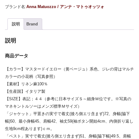
Anna Matuozzo / アンナ・マトゥオッツォ
説明
Brand
説明
商品データ
【カラー】マスタードイエロー（黄ベージュ）系色、ジレの背はマルチ
カラーの小花柄（写真参照）
【素材】リネン麻100％
【生産国】イタリア製
【SIZE】表記；４４（参考に日本サイズＳ～細身Ｍ位です。※写真の
マネキントルソーはメンズ標準Ｍサイズ）
「ジャケット」平置きの実寸で着丈(後ろ側エリ含まず)72、身幅(脇下
幅)50、最小身幅45、肩幅42、袖丈59(袖ボタン開始4cm、内側折り返し
生地9cm程あります)ｃｍ。
「ベスト」実寸で着丈(後ろ側エリ含まず)51、身幅(脇下幅)49.5、肩幅