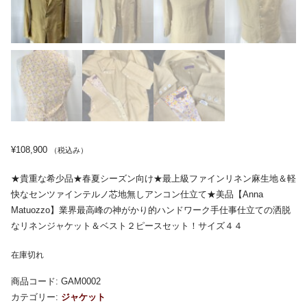
¥
108,900
（税込み）
★貴重な希少品★春夏シーズン向け★最上級ファインリネン麻生地＆軽
快なセンツァインテルノ芯地無しアンコン仕立て★美品【Anna
Matuozzo】業界最高峰の神がかり的ハンドワーク手仕事仕立ての洒脱
なリネンジャケット＆ベスト２ピースセット！サイズ４４
在庫切れ
商品コード:
GAM0002
カテゴリー:
ジャケット