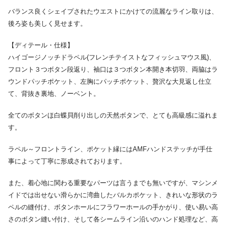
バランス良くシェイプされたウエストにかけての流麗なライン取りは、
後ろ姿も美しく見せます。
【ディテール・仕様】
ハイゴージノッチドラペル(フレンチテイストなフィッシュマウス風)、
フロント３つボタン段返り、袖口は３つボタン本開き本切羽、両脇はラ
ウンドパッチポケット、左胸にパッチポケット、贅沢な大見返し仕立
て、背抜き裏地、ノーベント。
全てのボタンほ白蝶貝削り出しの天然ボタンで、とても高級感に溢れま
す。
ラペル～フロントライン、ポケット縁にはAMFハンドステッチが手仕
事によって丁寧に形成されております。
また、着心地に関わる重要なパーツは言うまでも無いですが、マシンメ
イドでは出せない滑らかに湾曲したバルカポケット、きれいな形状のラ
ペルの縫付け、ボタンホールにフラワーホールの手かがり、使い易い高
さのボタン縫い付け、そして各シームライン沿いのハンド処理など、高