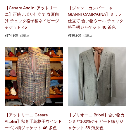
【Cesare Attolini アットリー
【ジャンニカンパーニャ
ニ】正統ナポリ仕立て 春夏向
GIANNI CAMPAGNA】ミラノ
け チェック格子柄ネイビージ
仕立て 合い物ウール チェック
ャケット 46
格子柄ジャケット 48 茶色
¥
174,900
¥
196,900
（税込み）
（税込み）
【アットリーニ Cesare
【ブリオーニ Brioni】合い物カ
Attolini】秋冬千鳥格子ウインド
シミヤ100%ジャガード織りジ
ーペン柄ジャケット 46 多色
ャケット 58 薄灰色