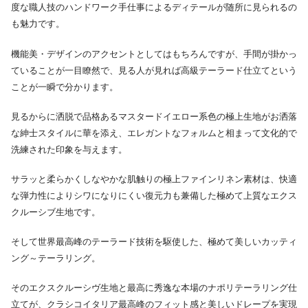
度な職人技のハンドワーク手仕事によるディテールが随所に見られるの
も魅力です。
機能美・デザインのアクセントとしてはもちろんですが、手間が掛かっ
ていることが一目瞭然で、見る人が見れば高級テーラード仕立てという
ことが一瞬で分かります。
見るからに洒脱で品格あるマスタードイエロー系色の極上生地がお洒落
な紳士スタイルに華を添え、エレガントなフォルムと相まって文化的で
洗練された印象を与えます。
サラッと柔らかくしなやかな肌触りの極上ファインリネン素材は、快適
な弾力性によりシワになりにくい復元力も兼備した極めて上質なエクス
クルーシブ生地です。
そして世界最高峰のテーラード技術を駆使した、極めて美しいカッティ
ング～テーラリング。
そのエクスクルーシヴ生地と最高に秀逸な本場のナポリテーラリング仕
立てが、クラシコイタリア最高峰のフィット感と美しいドレープを実現