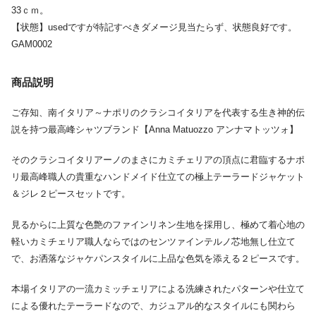
33ｃｍ。
【状態】usedですが特記すべきダメージ見当たらず、状態良好です。
GAM0002
商品説明
ご存知、南イタリア～ナポリのクラシコイタリアを代表する生き神的伝
説を持つ最高峰シャツブランド【Anna Matuozzo アンナマトッツォ】
そのクラシコイタリアーノのまさにカミチェリアの頂点に君臨するナポ
リ最高峰職人の貴重なハンドメイド仕立ての極上テーラードジャケット
＆ジレ２ピースセットです。
見るからに上質な色艶のファインリネン生地を採用し、極めて着心地の
軽いカミチェリア職人ならではのセンツァインテルノ芯地無し仕立て
で、お洒落なジャケパンスタイルに上品な色気を添える２ピースです。
本場イタリアの一流カミッチェリアによる洗練されたパターンや仕立て
による優れたテーラードなので、カジュアル的なスタイルにも関わら