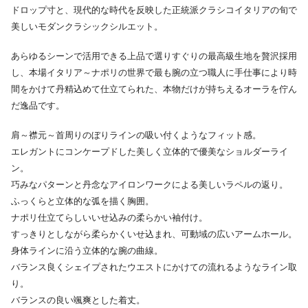
ドロップ寸と、現代的な時代を反映した正統派クラシコイタリアの旬で
美しいモダンクラシックシルエット。
あらゆるシーンで活用できる上品で選りすぐりの最高級生地を贅沢採用
し、本場イタリア～ナポリの世界で最も腕の立つ職人に手仕事により時
間をかけて丹精込めて仕立てられた、本物だけが持ちえるオーラを佇ん
だ逸品です。
肩～襟元～首周りのぼりラインの吸い付くようなフィット感。
エレガントにコンケープドした美しく立体的で優美なショルダーライ
ン。
巧みなパターンと丹念なアイロンワークによる美しいラペルの返り。
ふっくらと立体的な弧を描く胸囲。
ナポリ仕立てらしいいせ込みの柔らかい袖付け。
すっきりとしながら柔らかくいせ込まれ、可動域の広いアームホール。
身体ラインに沿う立体的な腕の曲線。
バランス良くシェイプされたウエストにかけての流れるようなライン取
り。
バランスの良い颯爽とした着丈。