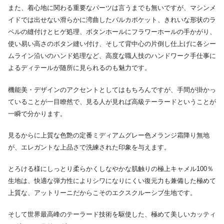
また、着心地に関わる重要なパーツは言うまでも無いですが、マシンメ
イドでは出せない滑らかに湾曲したバルカポケット、きれいな形状のラ
ペルの縫付けとヒゲ処理、ボタンホールにフラワーホールの手かがり、
使い易い高さのボタン縫い付け、そして背中心の片倒し仕上げに各シー
ムライン沿いのハンド処理など、高度な職人技のハンドワーク手仕事に
よるディテールが随所に見られるのも魅力です。
機能美・デザインのアクセントとしてはもちろんですが、手間が掛かっ
ていることが一目瞭然で、見る人が見れば高級テーラードということが
一瞬で分かります。
見るからに上質な色艶の定番ミディアムグレー色メランジ霜降り無地
が、エレガントな上品さで洗練された印象を与えます。
とろける様にしっとり柔らかくしなやかな肌触りの極上キャメル100％
生地は、快適な弾力性によりシワになりにくい復元力も兼備した極めて
上質な、アットリーニだからこそのエクスクルーシブ生地です。
そして世界最高峰のテーラード技術を駆使した、極めて美しいカッティ