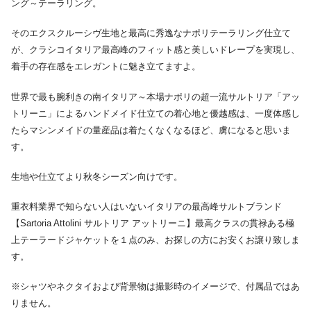
ング～テーラリング。
そのエクスクルーシヴ生地と最高に秀逸なナポリテーラリング仕立て
が、クラシコイタリア最高峰のフィット感と美しいドレープを実現し、
着手の存在感をエレガントに魅き立てますよ。
世界で最も腕利きの南イタリア～本場ナポリの超一流サルトリア「アッ
トリーニ」によるハンドメイド仕立ての着心地と優越感は、一度体感し
たらマシンメイドの量産品は着たくなくなるほど、虜になると思いま
す。
生地や仕立てより秋冬シーズン向けです。
重衣料業界で知らない人はいないイタリアの最高峰サルトブランド
【Sartoria Attolini サルトリア アットリーニ】最高クラスの貫禄ある極
上テーラードジャケットを１点のみ、お探しの方にお安くお譲り致しま
す。
※シャツやネクタイおよび背景物は撮影時のイメージで、付属品ではあ
りません。