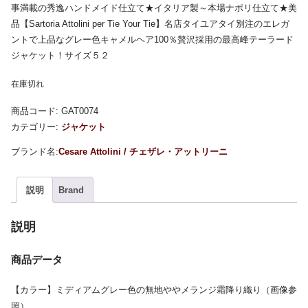
事満載の秀逸ハンドメイド仕立て★イタリア製～本場ナポリ仕立て★美
品【Sartoria Attolini per Tie Your Tie】名店タイユアタイ別注のエレガ
ントで上品なグレー色キャメルヘア100％贅沢採用の最高峰テーラード
ジャケット！サイズ５２
在庫切れ
商品コード:
GAT0074
カテゴリー:
ジャケット
Cesare Attolini / チェザレ・アットリーニ
説明
Brand
説明
商品データ
【カラー】ミディアムグレー色の無地ややメランジ霜降り織り（画像参
照）