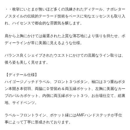
・・枚挙にいとまが無いほど多くの洗練されたディテール、ナポレター
ノスタイルの伝統的テーラード技術をベースに旬なエッセンスも取り入
れ、ハイセンスで都会的な雰囲気を醸します。
肩から上胸にかけては厳選された上質な薄芯地により張りを持たせ、ボ
ディーラインが常に美麗に見えるような仕様。
バランス良くシェイプされたウエストにかけての流麗なライン取りは、
後ろ姿も美しく見せます。
【ディテール仕様】
ハイゴージノッチドラペル、フロント３つボタン、袖口は３つ重ねボタ
ン本開き本切羽、両脇にＤ管留め＆両玉縁ポケット、左胸に美麗なカー
ブのバルカポケット、内側に両玉縁ポケット３つ、お台場仕立て、総裏
地、サイドベンツ。
ラペル～フロントライン、ポケット縁にはAMFハンドステッチが手仕
事によって丁寧に形成されております。