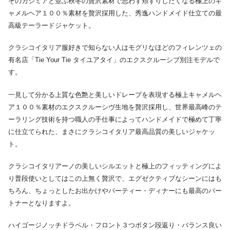
そのカシミアと並ぶ秋冬の贅沢素材で思わず頬ずりしたくなる極上のキ
ャメルヘア１００％素材を贅沢採用した、秀逸ハンドメイド仕立ての最
高級テーラードジャケット。
クラシコイタリア服好きで知らない人はモグリなほどのフィレンツェの
有名店「Tie Your Tie タイユアタイ」のエクスクルーシブ別注モデルで
す。
一見して分かる上質な色艶と美しいドレープを表現する極上キャメルヘ
ア１００％素材のエクスクルーシヴ生地を贅沢採用し、世界最高峰のテ
ーラリング技術を持つ職人の手仕事によってハンドメイドで極めて丁寧
に仕立てられた、まさにクラシコイタリア最高品質の美しいジャケッ
ト。
クラシコイタリアーノの美しいシルエットと極上のフィッティングによ
り普段使いとしてはこの上無く贅沢で、エグゼクティブなシーンにはも
ちろん、ちょっとしたお出かけやパーティー・ディナーにも最高のパー
トナーとなりますよ。
ハイゴージノッチドラペル・フロント３つボタン段返り・バランス良い