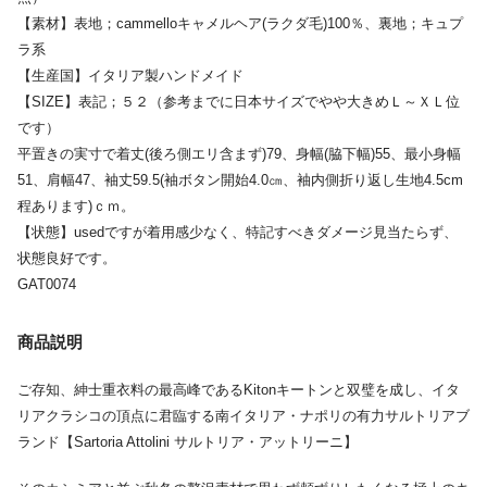
【素材】表地；cammelloキャメルヘア(ラクダ毛)100％、裏地；キュプ
ラ系
【生産国】イタリア製ハンドメイド
【SIZE】表記；５２（参考までに日本サイズでやや大きめＬ～ＸＬ位
です）
平置きの実寸で着丈(後ろ側エリ含まず)79、身幅(脇下幅)55、最小身幅
51、肩幅47、袖丈59.5(袖ボタン開始4.0㎝、袖内側折り返し生地4.5cm
程あります)ｃｍ。
【状態】usedですが着用感少なく、特記すべきダメージ見当たらず、
状態良好です。
GAT0074
商品説明
ご存知、紳士重衣料の最高峰であるKitonキートンと双璧を成し、イタ
リアクラシコの頂点に君臨する南イタリア・ナポリの有力サルトリアブ
ランド【Sartoria Attolini サルトリア・アットリーニ】