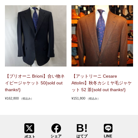
【ブリオーニ Brioni】合い物ネ
【アットリーニ Cesare
イビージャケット 50{sold out
Attolini】秋冬カシミヤ毛ジャケ
thanks!}
ット 52 茶{sold out thanks!}
¥
162,800
¥
151,800
（税込み）
（税込み）
シェア
はてブ
LINE
ポスト