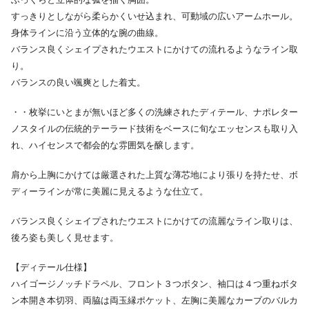
すっきりとしながら柔らかくいせ込まれ、可動域の広いアームホール。
身体ラインに沿う立体的な腕の曲線。
バランス良くシェイプされたウエストにかけての流れるようなライン取
り。
バランスの良い颯爽とした着丈。
・・枚挙にいとまが無いほど多くの洗練されたディテール、ナポレター
ノスタイルの伝統的テーラード技術をベースに旬なエッセンスも取り入
れ、ハイセンスで都会的な雰囲気を醸します。
肩から上胸にかけては厳選された上質な薄芯地により張りを持たせ、ボ
ディーラインが常に美麗に見えるような仕立て。
バランス良くシェイプされたウエストにかけての流麗なライン取りは、
後ろ姿も美しく見せます。
【ディテール仕様】
ハイゴージノッチドラペル、フロント３つボタン、袖口は４つ重ねボタ
ン本開き本切羽、両脇は両玉縁ポケット、左胸に美麗なカーブのバルカ