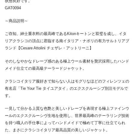
状態良好です。
GAT0094
～商品説明～
ご存知、紳士重衣料の最高峰であるKitonキートンと双璧を成し、イタ
リアクラシコの頂点に君臨する南イタリア・ナポリの有力サルトリアブ
ランド【Cesare Attolini チェザレ・アットリーニ】
そのしなやかなドレープ感のある極上ウール素材を贅沢採用したハンド
メイド仕立ての最高級テーラードジャケット。
クラシコイタリア服好きで知らない人はモグリなほどのフィレンツェの
有名店「Tie Your Tie タイユアタイ」のエクスクルーシブ別注モデルで
す。
一見して分かる上質な色艶と美しいドレープを表現する極上ファインウ
ールのエクスクルーシヴ生地を使用し、世界最高峰のテーラリング技術
を持つ職人の手仕事によってハンドメイドで極めて丁寧に仕立てられ
た、まさにクラシコイタリア最高品質の美しいジャケット。