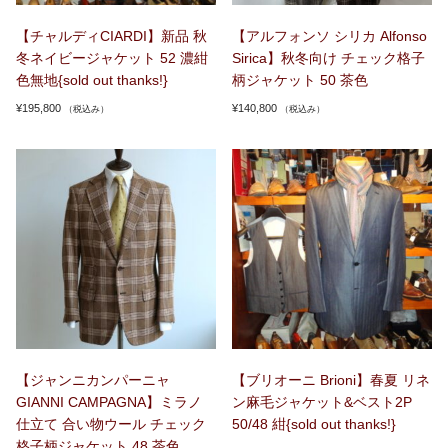
【チャルディCIARDI】新品 秋
【アルフォンソ シリカ Alfonso
冬ネイビージャケット 52 濃紺
Sirica】秋冬向け チェック格子
色無地{sold out thanks!}
柄ジャケット 50 茶色
¥
195,800
¥
140,800
（税込み）
（税込み）
【ジャンニカンパーニャ
【ブリオーニ Brioni】春夏 リネ
GIANNI CAMPAGNA】ミラノ
ン麻毛ジャケット&ベスト2P
仕立て 合い物ウール チェック
50/48 紺{sold out thanks!}
格子柄ジャケット 48 茶色