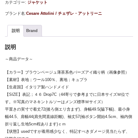
カテゴリー:
ジャケット
Cesare Attolini / チェザレ・アットリーニ
説明
Brand
説明
～商品データ～
【カラー】ブラウンベージュ薄茶系色バーズアイ織り柄（画像参照）
【素材】表地；ウール100％、裏地；キュプラ
【生産国】イタリア製ハンドメイド
【SIZE】表記；４６ Drop7C（44寄りで参考までに日本サイズＭ位で
す。※写真のマネキントルソーはメンズ標準Ｍサイズ）
平置きの実寸で着丈72(後ろ側エリ含まず)、身幅49.5(脇下幅)、最小身
幅44.5、肩幅44(肩先間直線距離)、袖丈57(袖ボタン開始4.5cm、袖内側
折り返し生地5cm程あります)ｃｍ
【状態】usedですが着用感少なく、特記すべきダメージ見当たらず、