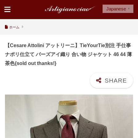
Japanese
▼
ホーム
【Cesare Attolini アットリーニ】TieYourTie別注 手仕事
ナポリ仕立て バーズアイ織り 合い物 ジャケット 46 44 薄
茶色{sold out thanks!}