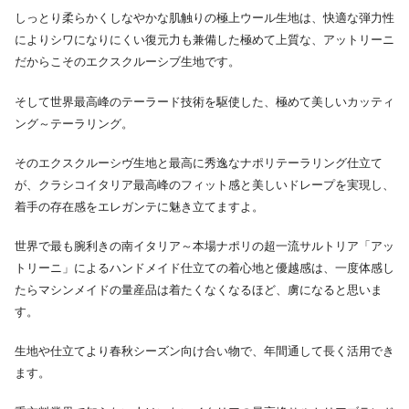
しっとり柔らかくしなやかな肌触りの極上ウール生地は、快適な弾力性
によりシワになりにくい復元力も兼備した極めて上質な、アットリーニ
だからこそのエクスクルーシブ生地です。
そして世界最高峰のテーラード技術を駆使した、極めて美しいカッティ
ング～テーラリング。
そのエクスクルーシヴ生地と最高に秀逸なナポリテーラリング仕立て
が、クラシコイタリア最高峰のフィット感と美しいドレープを実現し、
着手の存在感をエレガンテに魅き立てますよ。
世界で最も腕利きの南イタリア～本場ナポリの超一流サルトリア「アッ
トリーニ」によるハンドメイド仕立ての着心地と優越感は、一度体感し
たらマシンメイドの量産品は着たくなくなるほど、虜になると思いま
す。
生地や仕立てより春秋シーズン向け合い物で、年間通して長く活用でき
ます。