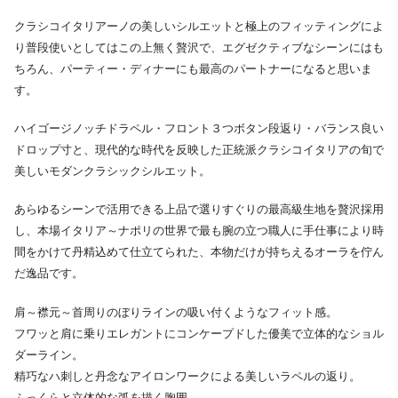
クラシコイタリアーノの美しいシルエットと極上のフィッティングによ
り普段使いとしてはこの上無く贅沢で、エグゼクティブなシーンにはも
ちろん、パーティー・ディナーにも最高のパートナーになると思いま
す。
ハイゴージノッチドラペル・フロント３つボタン段返り・バランス良い
ドロップ寸と、現代的な時代を反映した正統派クラシコイタリアの旬で
美しいモダンクラシックシルエット。
あらゆるシーンで活用できる上品で選りすぐりの最高級生地を贅沢採用
し、本場イタリア～ナポリの世界で最も腕の立つ職人に手仕事により時
間をかけて丹精込めて仕立てられた、本物だけが持ちえるオーラを佇ん
だ逸品です。
肩～襟元～首周りのぼりラインの吸い付くようなフィット感。
フワッと肩に乗りエレガントにコンケープドした優美で立体的なショル
ダーライン。
精巧なハ刺しと丹念なアイロンワークによる美しいラペルの返り。
ふっくらと立体的な弧を描く胸囲。