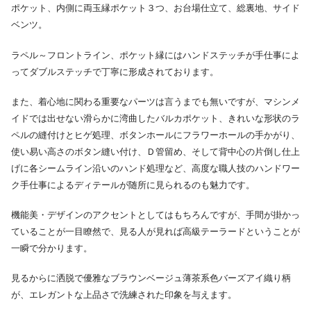
ポケット、内側に両玉縁ポケット３つ、お台場仕立て、総裏地、サイド
ベンツ。
ラペル～フロントライン、ポケット縁にはハンドステッチが手仕事によ
ってダブルステッチで丁寧に形成されております。
また、着心地に関わる重要なパーツは言うまでも無いですが、マシンメ
イドでは出せない滑らかに湾曲したバルカポケット、きれいな形状のラ
ペルの縫付けとヒゲ処理、ボタンホールにフラワーホールの手かがり、
使い易い高さのボタン縫い付け、Ｄ管留め、そして背中心の片倒し仕上
げに各シームライン沿いのハンド処理など、高度な職人技のハンドワー
ク手仕事によるディテールが随所に見られるのも魅力です。
機能美・デザインのアクセントとしてはもちろんですが、手間が掛かっ
ていることが一目瞭然で、見る人が見れば高級テーラードということが
一瞬で分かります。
見るからに洒脱で優雅なブラウンベージュ薄茶系色バーズアイ織り柄
が、エレガントな上品さで洗練された印象を与えます。