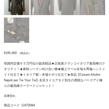
¥
185,900
（税込み）
現国内定価６５万円位の超高額品★正統派クラシコイタリア最高峰のク
オリティ！★春秋シーズン向け合い物★極上ウール生地＆秀逸ハンドメ
イド仕立て★イタリア製～本場ナポリ仕立て★美品【Cesare Attolini
Napoli per Tie Your Tie】名店タイユアタイ別注の洒脱なバーズアイ織
りの最高峰テーラードジャケット！
在庫切れ
商品コード:
GAT0094