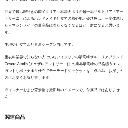
世界で最も腕利きの南イタリア～本場ナポリの超一流サルトリア「アッ
トリーニ」によるハンドメイド仕立ての着心地と優越感は、一度体感し
たらマシンメイドの量産品は着たくなくなるほど、虜になると思いま
す。
生地や仕立てより春夏シーズン向けです。
重衣料業界で知らない人はいないイタリアの最高峰サルトリアブランド
Cesare Attolini(チェザレアットリーニ)】の業界最高峰の品格纏うエレ
ガントな極上ナポリ仕立てテーラードジャケットを１点のみ、お探しの
方にお安くお譲り致します。
※インナーおよび背景物は撮影時のイメージで、付属品ではありませ
ん。
関連商品