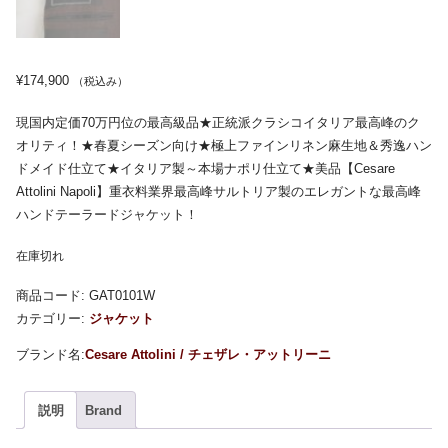
¥
174,900
（税込み）
現国内定価70万円位の最高級品★正統派クラシコイタリア最高峰のク
オリティ！★春夏シーズン向け★極上ファインリネン麻生地＆秀逸ハン
ドメイド仕立て★イタリア製～本場ナポリ仕立て★美品【Cesare
Attolini Napoli】重衣料業界最高峰サルトリア製のエレガントな最高峰
ハンドテーラードジャケット！
在庫切れ
商品コード:
GAT0101W
カテゴリー:
ジャケット
Cesare Attolini / チェザレ・アットリーニ
説明
Brand