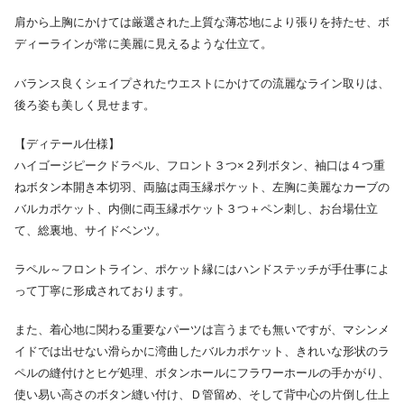
肩から上胸にかけては厳選された上質な薄芯地により張りを持たせ、ボ
ディーラインが常に美麗に見えるような仕立て。
バランス良くシェイプされたウエストにかけての流麗なライン取りは、
後ろ姿も美しく見せます。
【ディテール仕様】
ハイゴージピークドラペル、フロント３つ×２列ボタン、袖口は４つ重
ねボタン本開き本切羽、両脇は両玉縁ポケット、左胸に美麗なカーブの
バルカポケット、内側に両玉縁ポケット３つ＋ペン刺し、お台場仕立
て、総裏地、サイドベンツ。
ラペル～フロントライン、ポケット縁にはハンドステッチが手仕事によ
って丁寧に形成されております。
また、着心地に関わる重要なパーツは言うまでも無いですが、マシンメ
イドでは出せない滑らかに湾曲したバルカポケット、きれいな形状のラ
ペルの縫付けとヒゲ処理、ボタンホールにフラワーホールの手かがり、
使い易い高さのボタン縫い付け、Ｄ管留め、そして背中心の片倒し仕上