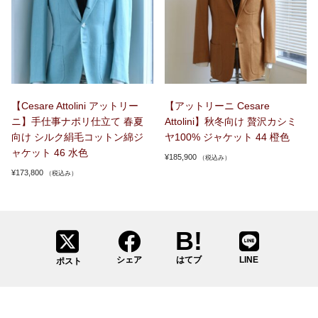
【Cesare Attolini アットリー
【アットリーニ Cesare
ニ】手仕事ナポリ仕立て 春夏
Attolini】秋冬向け 贅沢カシミ
向け シルク絹毛コットン綿ジ
ヤ100% ジャケット 44 橙色
ャケット 46 水色
¥
185,900
（税込み）
¥
173,800
（税込み）
シェア
はてブ
LINE
ポスト