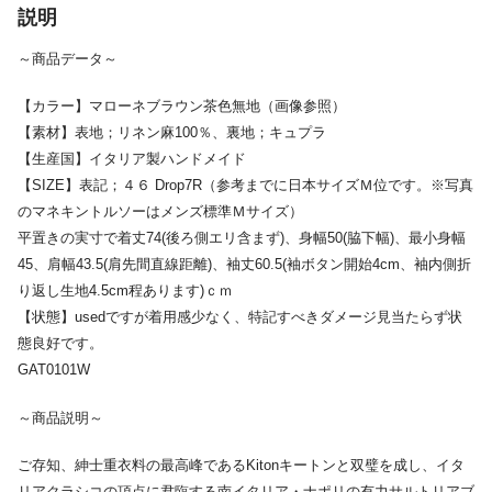
説明
～商品データ～
【カラー】マローネブラウン茶色無地（画像参照）
【素材】表地；リネン麻100％、裏地；キュプラ
【生産国】イタリア製ハンドメイド
【SIZE】表記；４６ Drop7R（参考までに日本サイズＭ位です。※写真
のマネキントルソーはメンズ標準Ｍサイズ）
平置きの実寸で着丈74(後ろ側エリ含まず)、身幅50(脇下幅)、最小身幅
45、肩幅43.5(肩先間直線距離)、袖丈60.5(袖ボタン開始4cm、袖内側折
り返し生地4.5cm程あります)ｃｍ
【状態】usedですが着用感少なく、特記すべきダメージ見当たらず状
態良好です。
GAT0101W
～商品説明～
ご存知、紳士重衣料の最高峰であるKitonキートンと双璧を成し、イタ
リアクラシコの頂点に君臨する南イタリア・ナポリの有力サルトリアブ