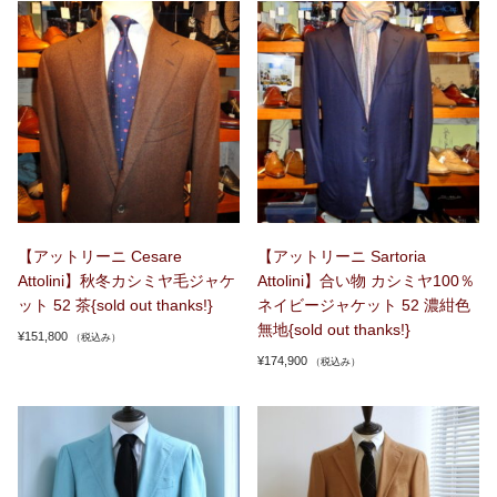
【アットリーニ Cesare
【アットリーニ Sartoria
Attolini】秋冬カシミヤ毛ジャケ
Attolini】合い物 カシミヤ100％
ット 52 茶{sold out thanks!}
ネイビージャケット 52 濃紺色
無地{sold out thanks!}
¥
151,800
（税込み）
¥
174,900
（税込み）