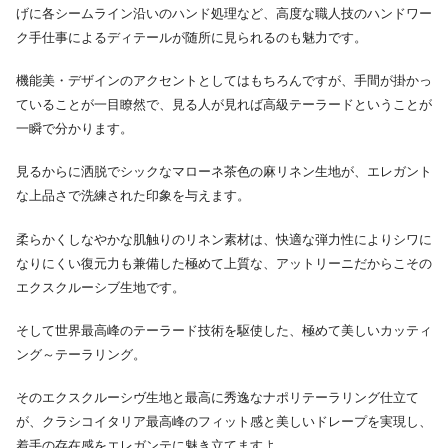
げに各シームライン沿いのハンド処理など、高度な職人技のハンドワー
ク手仕事によるディテールが随所に見られるのも魅力です。
機能美・デザインのアクセントとしてはもちろんですが、手間が掛かっ
ていることが一目瞭然で、見る人が見れば高級テーラードということが
一瞬で分かります。
見るからに洒脱でシックなマローネ茶色の麻リネン生地が、エレガント
な上品さで洗練された印象を与えます。
柔らかくしなやかな肌触りのリネン素材は、快適な弾力性によりシワに
なりにくい復元力も兼備した極めて上質な、アットリーニだからこその
エクスクルーシブ生地です。
そして世界最高峰のテーラード技術を駆使した、極めて美しいカッティ
ング～テーラリング。
そのエクスクルーシヴ生地と最高に秀逸なナポリテーラリング仕立て
が、クラシコイタリア最高峰のフィット感と美しいドレープを実現し、
着手の存在感をエレガンテに魅き立てますよ。