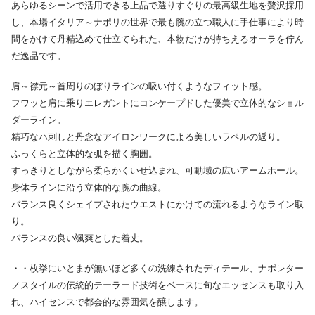
あらゆるシーンで活用できる上品で選りすぐりの最高級生地を贅沢採用
し、本場イタリア～ナポリの世界で最も腕の立つ職人に手仕事により時
間をかけて丹精込めて仕立てられた、本物だけが持ちえるオーラを佇ん
だ逸品です。
肩～襟元～首周りのぼりラインの吸い付くようなフィット感。
フワッと肩に乗りエレガントにコンケープドした優美で立体的なショル
ダーライン。
精巧なハ刺しと丹念なアイロンワークによる美しいラペルの返り。
ふっくらと立体的な弧を描く胸囲。
すっきりとしながら柔らかくいせ込まれ、可動域の広いアームホール。
身体ラインに沿う立体的な腕の曲線。
バランス良くシェイプされたウエストにかけての流れるようなライン取
り。
バランスの良い颯爽とした着丈。
・・枚挙にいとまが無いほど多くの洗練されたディテール、ナポレター
ノスタイルの伝統的テーラード技術をベースに旬なエッセンスも取り入
れ、ハイセンスで都会的な雰囲気を醸します。