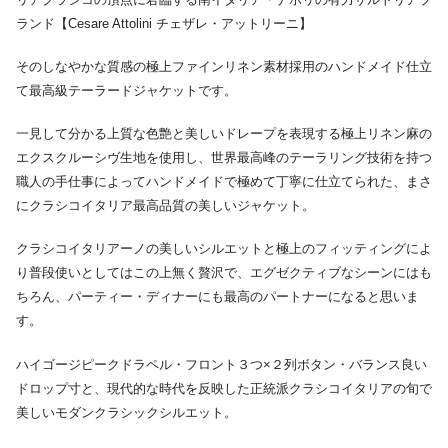
ランド【Cesare Attolini チェザレ・アットリーニ】
そのしなやかな質感の極上ファインリネン素材採用のハンドメイド仕立
て最高級テーラードジャケットです。
一見して分かる上質な色艶と美しいドレープを表現する極上リネン麻の
エクスクルーシヴ生地を使用し、世界最高峰のテーラリング技術を持つ
職人の手仕事によってハンドメイドで極めて丁寧に仕立てられた、まさ
にクラシコイタリア最高品質の美しいジャケット。
クラシコイタリアーノの美しいシルエットと極上のフィッティングによ
り普段使いとしてはこの上無く贅沢で、エグゼクティブなシーンにはも
ちろん、パーティー・ディナーにも最高のパートナーになると思いま
す。
ハイゴージピークドラペル・フロント３つ×２列ボタン・バランス良い
ドロップ寸と、現代的な時代を反映した正統派クラシコイタリアの旬で
美しいモダンクラシックシルエット。