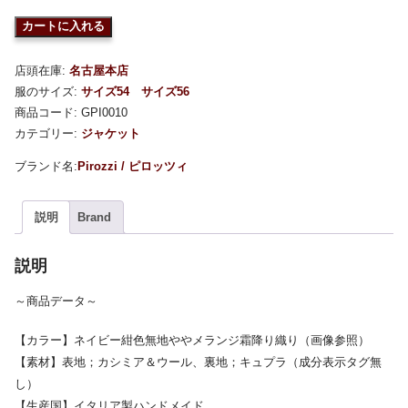
カートに入れる
店頭在庫:
名古屋本店
服のサイズ:
サイズ54
サイズ56
商品コード:
GPI0010
カテゴリー:
ジャケット
Pirozzi / ピロッツィ
説明
Brand
説明
～商品データ～
【カラー】ネイビー紺色無地ややメランジ霜降り織り（画像参照）
【素材】表地；カシミア＆ウール、裏地；キュプラ（成分表示タグ無
し）
【生産国】イタリア製ハンドメイド