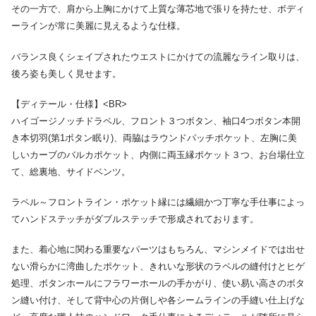
その一方で、肩から上胸にかけて上質な薄芯地で張りを持たせ、ボディ
ーラインが常に美麗に見えるような仕様。
バランス良くシェイプされたウエストにかけての流麗なライン取りは、
後ろ姿も美しく見せます。
【ディテール・仕様】<BR>
ハイゴージノッチドラペル、フロント３つボタン、袖口4つボタン本開
き本切羽(第1ボタン眠り)、両脇はラウンドパッチポケット、左胸に美
しいカーブのバルカポケット、内側に両玉縁ポケット３つ、お台場仕立
て、総裏地、サイドベンツ。
ラペル～フロントライン・ポケット縁には繊細かつ丁寧な手仕事によっ
てハンドステッチがダブルステッチで形成されております。
また、着心地に関わる重要なパーツはもちろん、マシンメイドでは出せ
ない滑らかに湾曲したポケット、きれいな形状のラペルの縫付けとヒゲ
処理、ボタンホールにフラワーホールの手かがり、使い易い高さのボタ
ン縫い付け、そして背中心の片倒しや各シームラインの手縫い仕上げな