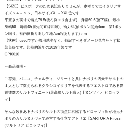
【SIZE】ビスポークのため表記ありませんが、参考までにイタリアサ
イズ５４～５６、日本サイズXL～XXL位です
平置きの実寸で着丈79.5(後ろ側エリ含まず)、身幅60.5(脇下幅)、最小
身幅58、肩幅48(肩先間直線距離)、袖丈64(袖ボタン開始4cm、第1ボタ
ン眠り、袖内側折り返し生地7cm程あります)ｃｍ
【状態】usedですが着用感少なく、特記すべきダメージ見当たらず状
態良好です。比較的近年の2019年製です
GPI0010
～商品説明～
ご存知、パニコ、チャルディ、ソリートと共にナポリの四天王サルトの
１人として数えられるクラシコイタリアを代表するマエストロである愛
嬌抜群のサルトフィニート(最高峰サルト職人)【ヌンツィオ ピロッツ
ィ】
そんな数多あるナポリのサルトの頂点に君臨するピロッツィ氏が地元ナ
ポリのカサルヌオヴォで経営する仕立てアトリエ【SARTORIA Pirozzi
(サルトリア ピロッツィ)】