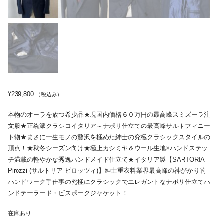
¥
239,800
（税込み）
本物のオーラを放つ希少品★現国内価格６０万円の最高峰スミズーラ注
文服★正統派クラシコイタリア～ナポリ仕立ての最高峰サルトフィニー
ト物★まさに一生モノの贅沢を極めた紳士の究極クラシックスタイルの
頂点！★秋冬シーズン向け★極上カシミヤ＆ウール生地×ハンドステッ
チ満載の軽やかな秀逸ハンドメイド仕立て★イタリア製【SARTORIA
Pirozzi (サルトリア ピロッツィ)】紳士重衣料業界最高峰の神がかり的
ハンドワーク手仕事の究極にクラシックでエレガントなナポリ仕立てハ
ンドテーラード・ビスポークジャケット！
在庫あり