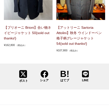
【ブリオーニ Brioni】合い物ネ
【アットリーニ Sartoria
イビージャケット 50{sold out
Attolini】秋冬 ウインドーペン
thanks!}
格子柄グレージャケット
54{sold out thanks!}
¥
162,800
（税込み）
¥
107,800
（税込み）
シェア
はてブ
LINE
ポスト