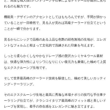
ど、高度な職人技のハンドワーク手仕事によるディテールが随所に見ら
れるのも魅力です。
機能美・デザインのアクセントとしてはもちろんですが、手間が掛かっ
ていることが一目瞭然で、見る人が見れば高級テーラード仕立てという
ことが一瞬で分かります。
見るからにシックで品格のある上品な色艶の紺色無地の生地が、エレガ
ントなフォルムと相まって文化的で洗練された印象を与えます。
しっとり柔らかくしなやかなドレープ感の贅沢カシミヤ＆ウール素材
は、快適な弾力性によりシワになりにくい復元力も兼備した極めて上質
なエクスクルーシブ生地です。
そして世界最高峰のテーラード技術を駆使した、極めて美しいカッティ
ング～テーラリング。
そのエクスクルーシヴ生地と最高に秀逸な本場ナポリの技巧な手仕事テ
ーラリング仕立てが、クラシコイタリア最高峰のフィット感と美しいド
レープを実現し、着手の存在感をエレガンテに魅き立てますよ。