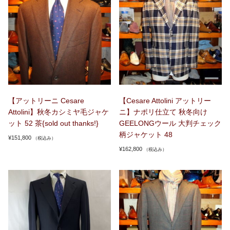
【アットリーニ Cesare
【Cesare Attolini アットリー
Attolini】秋冬カシミヤ毛ジャケ
ニ】ナポリ仕立て 秋冬向け
ット 52 茶{sold out thanks!}
GEELONGウール 大判チェック
柄ジャケット 48
¥
151,800
（税込み）
¥
162,800
（税込み）