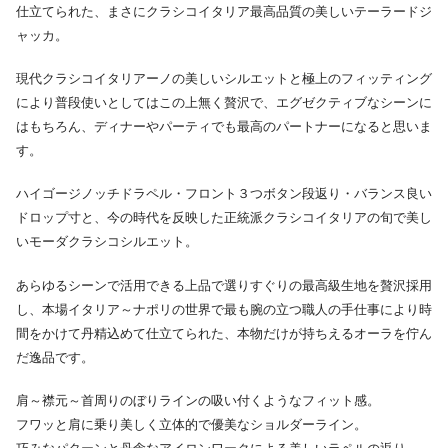
仕立てられた、まさにクラシコイタリア最高品質の美しいテーラードジ
ャッカ。
現代クラシコイタリアーノの美しいシルエットと極上のフィッティング
により普段使いとしてはこの上無く贅沢で、エグゼクティブなシーンに
はもちろん、ディナーやパーティでも最高のパートナーになると思いま
す。
ハイゴージノッチドラペル・フロント３つボタン段返り・バランス良い
ドロップ寸と、今の時代を反映した正統派クラシコイタリアの旬で美し
いモーダクラシコシルエット。
あらゆるシーンで活用できる上品で選りすぐりの最高級生地を贅沢採用
し、本場イタリア～ナポリの世界で最も腕の立つ職人の手仕事により時
間をかけて丹精込めて仕立てられた、本物だけが持ちえるオーラを佇ん
だ逸品です。
肩～襟元～首周りのぼりラインの吸い付くようなフィット感。
フワッと肩に乗り美しく立体的で優美なショルダーライン。