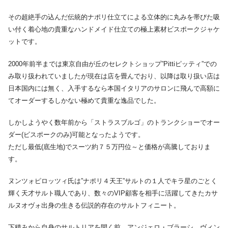
その超絶手の込んだ伝統的ナポリ仕立てによる立体的に丸みを帯びた吸
い付く着心地の貴重なハンドメイド仕立ての極上素材ビスポークジャケ
ットです。
2000年前半までは東京自由が丘のセレクトショップ”Pittiピッティ”での
み取り扱われていましたが現在は店を畳んでおり、以降は取り扱い店は
日本国内には無く、入手するなら本国イタリアのサロンに飛んで高額に
てオーダーするしかない極めて貴重な逸品でした。
しかしようやく数年前から「ストラスブルゴ」のトランクショーでオー
ダー(ビスポークのみ)可能となったようです。
ただし最低(底生地)でスーツ約７５万円位～と価格が高騰しておりま
す。
ヌンツォピロッツィ氏は”ナポリ４天王”サルトの１人でキラ星のごとく
輝く天才サルト職人であり、数々のVIP顧客を相手に活躍してきたカサ
ルヌオヴォ出身の生きる伝説的存在のサルトフィニート。
下積みから自身のサルトリアを開く前、アンジェロ・ブラーシ、ヴィン