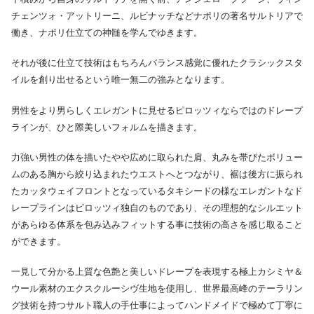
チェンツォ・アットリーニ、ルビナッチなどナポリの著名サルトリアで
働き、ナポリ仕立ての神髄を学んでゆきます。
それが後に仕立て技術はもちろんバランス感覚に優れたクラシックスタ
イルを創り出せるという唯一無二の強みとなります。
男性をより男らしくエレガントに見せるピロッツィならではのドレープ
ラインが、ひと際美しいフォルムを描きます。
力強い男性の体を描いたやや広めに取られた肩、丸みを帯びたボリュー
ムのある胸から絞り込まれたウエストへとつながり、裾は後方に振られ
たカッタウェイフロントとなっているタキシードの様なエレガントなド
レープラインはピロッツィ独自のものであり、その理想的なシルエット
があらゆる体系を包み込みフィットする事に技術の高さを感じ取ること
ができます。
一見して分かる上質な色艶と美しいドレープを表現する極上カシミヤ＆
ウール素材のエクスクルーシヴ生地を使用し、世界最高峰のテーラリン
グ技術を持つサルト職人の手仕事によってハンドメイドで極めて丁寧に