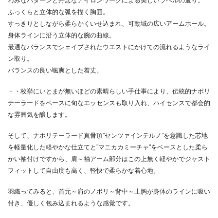
巧みなパターンと丹念なアイロンワークによる美しいラペルの返り。
ふっくらと立体的な弧を描く胸囲。
すっきりとしながら柔らかくいせ込まれ、可動域の広いアームホール。
身体ラインに沿う立体的な腕の曲線。
最適なバランスでシェイプされたウエストにかけての流れるようなライ
ン取り。
バランスの良い颯爽とした着丈。
・・枚挙にいとまが無いほどの素晴らしい手仕事により、伝統的ナポリ
テーラードをベースに旬なエッセンスも取り入れ、ハイセンスで都会的
な雰囲気を醸します。
そして、ナポリテーラード真骨頂”センツァインテルノ”を意識した芯地
を軽量化した軽やかな仕立てと”マニカカミーチャ”をベースとした柔ら
かい袖付けですから、肩～袖アーム部分はこの上無く軽やかでジャスト
フィットして自由度も高く、軽快で柔らかな着心地。
羽織ってみると、首元～肩のノボリ～背中～上胸が身体のラインに吸い
付き、優しく包み込まれるような感覚です。