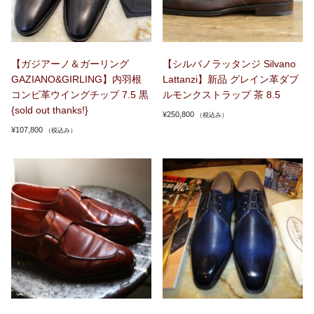
【ガジアーノ＆ガーリング
【シルバノラッタンジ Silvano
GAZIANO&GIRLING】内羽根
Lattanzi】新品 グレイン革ダブ
コンビ革ウイングチップ 7.5 黒
ルモンクストラップ 茶 8.5
{sold out thanks!}
¥
250,800
（税込み）
¥
107,800
（税込み）