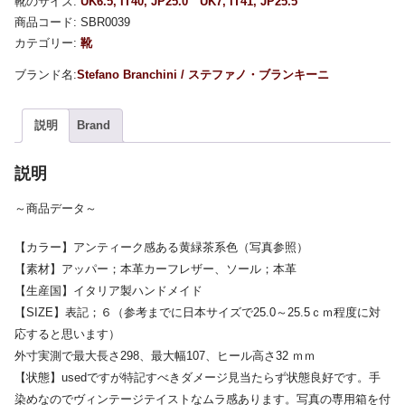
靴のサイズ:
UK6.5, IT40, JP25.0
UK7, IT41, JP25.5
商品コード:
SBR0039
カテゴリー:
靴
Stefano Branchini / ステファノ・ブランキーニ
説明
Brand
説明
～商品データ～
【カラー】アンティーク感ある黄緑茶系色（写真参照）
【素材】アッパー；本革カーフレザー、ソール；本革
【生産国】イタリア製ハンドメイド
【SIZE】表記；６（参考までに日本サイズで25.0～25.5ｃｍ程度に対
応すると思います）
外寸実測で最大長さ298、最大幅107、ヒール高さ32 ｍｍ
【状態】usedですが特記すべきダメージ見当たらず状態良好です。手
染めなのでヴィンテージテイストなムラ感あります。写真の専用箱を付