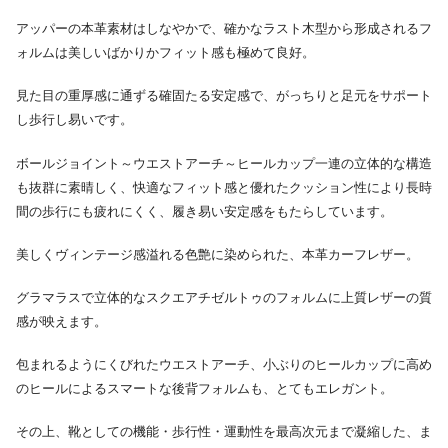
アッパーの本革素材はしなやかで、確かなラスト木型から形成されるフ
ォルムは美しいばかりかフィット感も極めて良好。
見た目の重厚感に通ずる確固たる安定感で、がっちりと足元をサポート
し歩行し易いです。
ボールジョイント～ウエストアーチ～ヒールカップ一連の立体的な構造
も抜群に素晴しく、快適なフィット感と優れたクッション性により長時
間の歩行にも疲れにくく、履き易い安定感をもたらしています。
美しくヴィンテージ感溢れる色艶に染められた、本革カーフレザー。
グラマラスで立体的なスクエアチゼルトゥのフォルムに上質レザーの質
感が映えます。
包まれるようにくびれたウエストアーチ、小ぶりのヒールカップに高め
のヒールによるスマートな後背フォルムも、とてもエレガント。
その上、靴としての機能・歩行性・運動性を最高次元まで凝縮した、ま