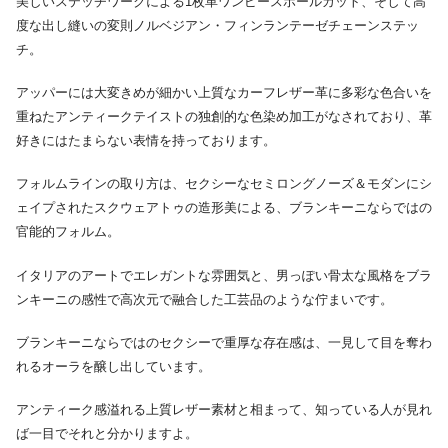
美しいステッチワークによる1枚革ワンピースホールカット、そして高
度な出し縫いの変則ノルベジアン・フィンランテーゼチェーンステッ
チ。
アッパーには大変きめが細かい上質なカーフレザー革に多彩な色合いを
重ねたアンティークテイストの独創的な色染め加工がなされており、革
好きにはたまらない表情を持っております。
フォルムラインの取り方は、セクシーなセミロングノーズ＆モダンにシ
ェイプされたスクウェアトゥの造形美による、ブランキーニならではの
官能的フォルム。
イタリアのアートでエレガントな雰囲気と、男っぽい骨太な風格をブラ
ンキーニの感性で高次元で融合した工芸品のような佇まいです。
ブランキーニならではのセクシーで重厚な存在感は、一見して目を奪わ
れるオーラを醸し出しています。
アンティーク感溢れる上質レザー素材と相まって、知っている人が見れ
ば一目でそれと分かりますよ。