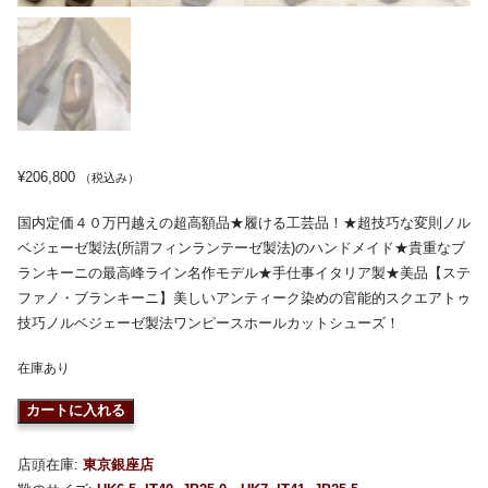
¥
206,800
（税込み）
国内定価４０万円越えの超高額品★履ける工芸品！★超技巧な変則ノル
ベジェーゼ製法(所謂フィンランテーゼ製法)のハンドメイド★貴重なブ
ランキーニの最高峰ライン名作モデル★手仕事イタリア製★美品【ステ
ファノ・ブランキーニ】美しいアンティーク染めの官能的スクエアトゥ
技巧ノルベジェーゼ製法ワンピースホールカットシューズ！
在庫あり
カートに入れる
店頭在庫:
東京銀座店