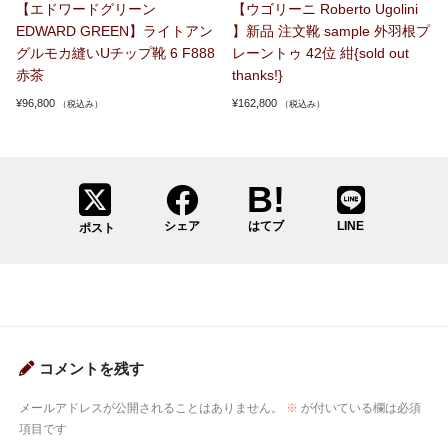
【エドワードグリーン
【ウゴリーニ Roberto Ugolini
EDWARD GREEN】ライトアン
】新品 注文靴 sample 外羽根プ
グルモカ縫いUチップ靴 6 F888
レーントゥ 42位 紺{sold out
赤茶
thanks!}
¥
96,800
¥
162,800
（税込み）
（税込み）
シェア
はてブ
LINE
ポスト
コメントを残す
メールアドレスが公開されることはありません。
※
が付いている欄は必須
項目です