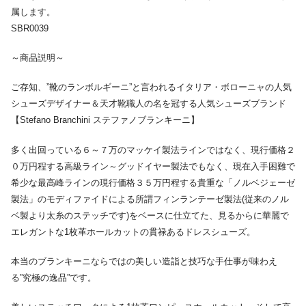
属します。
SBR0039
～商品説明～
ご存知、”靴のランボルギーニ”と言われるイタリア・ボローニャの人気
シューズデザイナー＆天才靴職人の名を冠する人気シューズブランド
【Stefano Branchini ステファノブランキーニ】
多く出回っている６～７万のマッケイ製法ラインではなく、現行価格２
０万円程する高級ライン～グッドイヤー製法でもなく、現在入手困難で
希少な最高峰ラインの現行価格３５万円程する貴重な「ノルベジェーゼ
製法」のモディファイドによる所謂フィンランテーゼ製法(従来のノル
ベ製より太糸のステッチです)をベースに仕立てた、見るからに華麗で
エレガントな1枚革ホールカットの貫禄あるドレスシューズ。
本当のブランキーニならではの美しい造詣と技巧な手仕事が味わえ
る”究極の逸品”です。