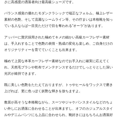
さに高感度の洒落者向け最高級シューズです。
バランス感覚の優れたモダンクラシックで端正なフォルム、極上レザー
素材の色艶、そして流麗なシームライン等、その佇まいは本格靴を知っ
ている人ならば一目見ただけで目を奪われる”オーラ”があります。
アッパーに贅沢採用された極めてキメの細かい高級カーフレザー素材
は、手入れすることで色艶の表情・熟成の変化も楽しめ、ご自身だけの
オリジナリティーを育てていくことも出来ます。
極めて上質な本革カーフレザー素材なのでお手入れに確実に応えてく
れ、天然毛ブラシや乾布でメンテナンスするだけでしっとりとした深い
光沢が維持できます。
既に美しい色艶をたたえておりますが、トゥやヒールをワックスで磨き
上げれば、更に色っぽく妖艶な輝きを放ちますよ。
敷居が高そうな本格靴ながら、スーツやジャケパンスタイルなどのちょ
い外しにお洒落に合わせることが出来ますし、オフのカジュアルスタイ
ルやデニムパンツにも上品に合わせられ、靴好きにはもちろんお洒落好