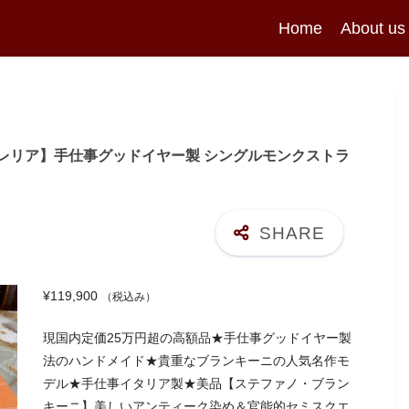
Home
About us
 カルツォレリア】手仕事グッドイヤー製 シングルモンクストラ
¥
119,900
（税込み）
現国内定価25万円超の高額品★手仕事グッドイヤー製
法のハンドメイド★貴重なブランキーニの人気名作モ
デル★手仕事イタリア製★美品【ステファノ・ブラン
キーニ】美しいアンティーク染め＆官能的セミスクエ