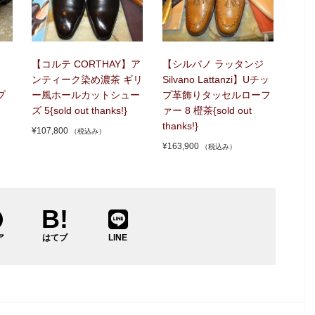
【コルテ CORTHAY】ア
【シルバノ ラッタンジ
ンティーク染め濃茶 ギリ
Silvano Lattanzi】Uチッ
プ
ー風ホールカットシュー
プ革飾りタッセルローフ
ズ 5{sold out thanks!}
ァー 8 橙茶{sold out
thanks!}
¥
107,800
（税込み）
¥
163,900
（税込み）
ア
はてブ
LINE