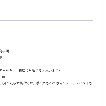
真参照）
革
6.0～26.5ｃｍ程度に対応すると思います）
 ｍｍ
ージ見当たらず美品です。手染めなのでヴィンテージテイストな
。