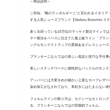
～商品説明～
ご存知、”靴のランボルギーニ”と言われるイタリ
する人気シューズブランド【Stefano Branchini
多く出回っている10万位のマッケイ製法ラインでは
ヤー製法をベースに仕立てた最上級ライン「ブラン
ングルモンクストラップの貫禄あるドレスシューズ
ブランキーニならではの美しい造詣と技巧な手仕事
美しいステッチワークに個性的なバックルのモンク
アッパーには大変きめが細かい上質なカーフレザー
染め加工がなされており、革好きにはたまらない表
フォルムラインの取り方は、セクシーなセミロング
る、ブランキーニならではの官能的フォルム。