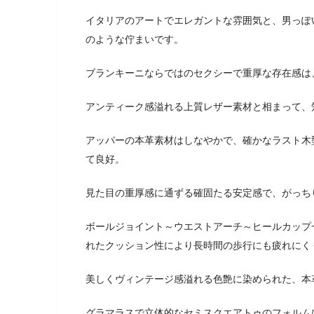
イタリアのアートでエレガントな雰囲気と、男っぽ
のような佇まいです。
ブランキーニならではのセクシーで重厚な存在感は
アンティーク感溢れる上質レザー素材と相まって、
アッパーの本革素材はしなやかで、確かなラスト木
て良好。
見た目の重厚感に通ずる確固たる安定感で、がっち
ボールジョイント～ウエストアーチ～ヒールカップ
れたクッション性により長時間の歩行にも疲れにく
美しくヴィンテージ感溢れる色艶に染められた、本
グラマラスで立体的なセミスクエアトゥのフォルム