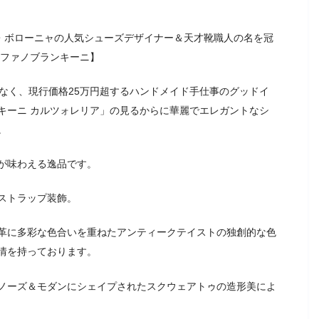
ア・ボローニャの人気シューズデザイナー＆天才靴職人の名を冠
 ステファノブランキーニ】
なく、現行価格25万円超するハンドメイド手仕事のグッドイ
キーニ カルツォレリア」の見るからに華麗でエレガントなシ
。
が味わえる逸品です。
ストラップ装飾。
革に多彩な色合いを重ねたアンティークテイストの独創的な色
情を持っております。
ノーズ＆モダンにシェイプされたスクウェアトゥの造形美によ