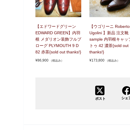
【エドワードグリーン
【ウゴリーニ Roberto
EDWARD GREEN】内羽
Ugolini 】新品 注文靴
根 メダリオン装飾フルブ
sample 内羽根キャッ
ローグ PLYMOUTH 9 D
トゥ 42 濃茶{sold out
82 赤茶{sold out thanks!}
thanks!}
¥
86,900
¥
173,800
（税込み）
（税込み）
シェ
ポスト