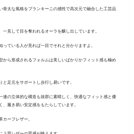
い骨太な風格をブランキーニの感性で高次元で融合した工芸品
、一見して目を奪われるオーラを醸し出しています。
知っている人が見れば一目でそれと分かりますよ。
型から形成されるフォルムは美しいばかりかフィット感も極め
りと足元をサポートし歩行し易いです。
一連の立体的な構造も抜群に素晴しく、快適なフィット感と優
く、履き易い安定感をもたらしています。
革カーフレザー。
に上質レザーの質感が映えます。