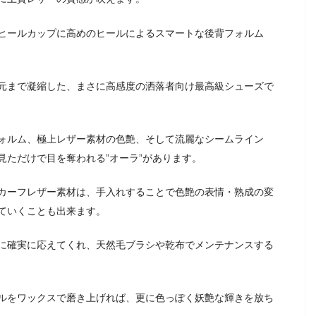
ヒールカップに高めのヒールによるスマートな後背フォルム
元まで凝縮した、まさに高感度の洒落者向け最高級シューズで
ォルム、極上レザー素材の色艶、そして流麗なシームライン
見ただけで目を奪われる”オーラ”があります。
カーフレザー素材は、手入れすることで色艶の表情・熟成の変
ていくことも出来ます。
に確実に応えてくれ、天然毛ブラシや乾布でメンテナンスする
ルをワックスで磨き上げれば、更に色っぽく妖艶な輝きを放ち