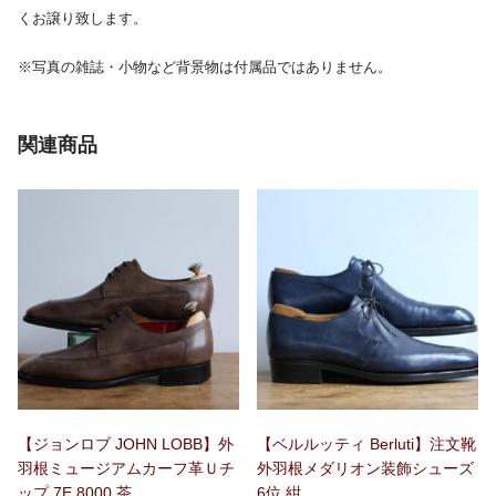
くお譲り致します。
※写真の雑誌・小物など背景物は付属品ではありません。
関連商品
【ジョンロブ JOHN LOBB】外
【ベルルッティ Berluti】注文靴
羽根ミュージアムカーフ革Ｕチ
外羽根メダリオン装飾シューズ
ップ 7E 8000 茶
6位 紺