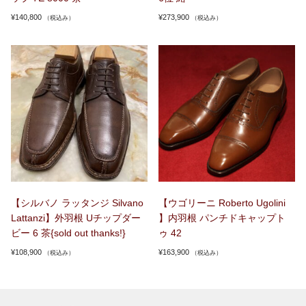
¥
140,800
¥
273,900
（税込み）
（税込み）
【シルバノ ラッタンジ Silvano
【ウゴリーニ Roberto Ugolini
Lattanzi】外羽根 Uチップダー
】内羽根 パンチドキャップト
ビー 6 茶{sold out thanks!}
ゥ 42
¥
108,900
¥
163,900
（税込み）
（税込み）