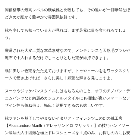
同価格帯の最高レベルの既成靴と比較しても、その違いが一目瞭然なほ
どきめが細かく艶やかで雰囲気抜群です。
靴を少しでも知っている人が見れば、まず足元に目を奪われるでしょ
う。
厳選された大変上質な本革素材なので、メンテナンスも天然毛ブラシや
乾布で手入れするだけでしっとりとした艶が維持できます。
既に美しい色艶をたたえておりますが、トゥやヒールををワックスクリ
ームで磨き上げれば、さらに美しく妖艶な輝きを発しますよ。
スーツやジャケパンスタイルにはもちろんのこと、オフのチノパン・デ
ニムパンツなど綺麗めカジュアルスタイルにも相性が良いスマートなデ
ザイン性も兼ね備え、幅広く活用できるのも嬉しいです。
靴ファンを魅了してやまないイタリア・フィレンツェの幻の靴工房
【Alessandoro Marilli（アレッサンドロ マリッリ）】の技巧ハンドソー
ン製法の入手困難な極上ドレスシューズを１点のみ、お探しの方にお安