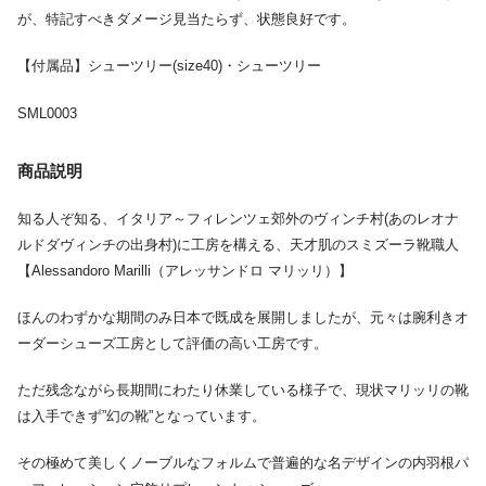
が、特記すべきダメージ見当たらず、状態良好です。
【付属品】シューツリー(size40)・シューツリー
SML0003
商品説明
知る人ぞ知る、イタリア～フィレンツェ郊外のヴィンチ村(あのレオナ
ルドダヴィンチの出身村)に工房を構える、天才肌のスミズーラ靴職人
【Alessandoro Marilli（アレッサンドロ マリッリ）】
ほんのわずかな期間のみ日本で既成を展開しましたが、元々は腕利きオ
ーダーシューズ工房として評価の高い工房です。
ただ残念ながら長期間にわたり休業している様子で、現状マリッリの靴
は入手できず”幻の靴”となっています。
その極めて美しくノーブルなフォルムで普遍的な名デザインの内羽根パ