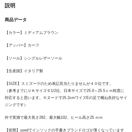
説明
商品データ
【カラー】ミディアムブラウン
【アッパー】カーフ
【ソール】シングルレザーソール
【生産国】イタリア製
【SIZE】スミズーラのため表記見当たりませんが４０位です。
（参考までにＵＫサイズ６1/2位、日本サイズで25.0～25.5ｃｍ程度に
対応すると思います。※ヌード寸25.2cmワイズEの足で概ね良好なサイ
ジングです）
外寸実測で最大長さ282、最大幅102、ヒール高さ25 ｍｍ
【状態】usedでインソックの手書きブランドロゴが薄くなっています