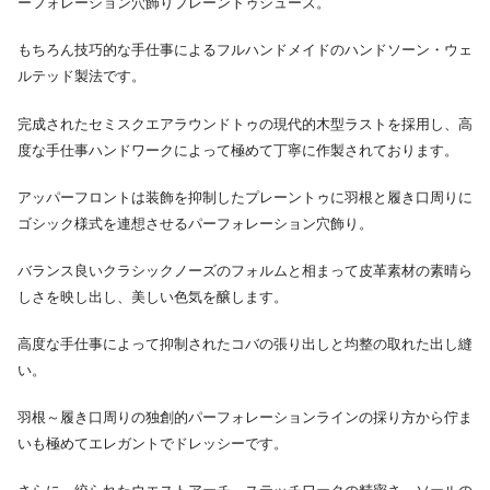
ーフォレーション穴飾りプレーントゥシューズ。
もちろん技巧的な手仕事によるフルハンドメイドのハンドソーン・ウェ
ルテッド製法です。
完成されたセミスクエアラウンドトゥの現代的木型ラストを採用し、高
度な手仕事ハンドワークによって極めて丁寧に作製されております。
アッパーフロントは装飾を抑制したプレーントゥに羽根と履き口周りに
ゴシック様式を連想させるパーフォレーション穴飾り。
バランス良いクラシックノーズのフォルムと相まって皮革素材の素晴ら
しさを映し出し、美しい色気を醸します。
高度な手仕事によって抑制されたコバの張り出しと均整の取れた出し縫
い。
羽根～履き口周りの独創的パーフォレーションラインの採り方から佇ま
いも極めてエレガントでドレッシーです。