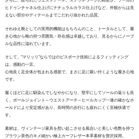
さらに、絞られたウエストアーチ、ステッチワークの精密さ、ソールの
ヒドゥンチャネル仕上げにナチュラルカラス仕上げなど、外観からは見
えない部分やディテールまでこだわり抜かれた品質。
それゆえ靴としての実用的機能はもちろんのこと、トータルとして、履
き心地から靴の持つ雰囲気・存在感は卓越しており、見るからにノーブ
ルな品性に溢れています。
そして、”マリッリ”ならではのビスポーク技術によるフィッティング
は、感動の一言。
心地良く足全体が包まれる感覚で、まさに足に吸い付くような履き心地
です。
履くほどに足に馴染んでしなやかになり、堅牢にしてソールの返りも良
く、ボールジョイント～ウエストアーチ～ヒールカップ一連の確かなホ
ールドにより安定感があり、長時間の歩行にも疲れにくく至極快適で
す。
素材は、ヴィンテージ家具を想い起こさせる風合いと美しい色艶を持つ
ブラウン茶色のキメ細かい極上カーフレザー本革素材を贅沢採用。