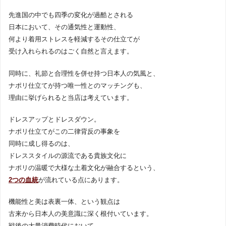
先進国の中でも四季の変化が過酷とされる
日本において、その通気性と運動性、
何より着用ストレスを軽減するその仕立てが
受け入れられるのはごく自然と言えます。
同時に、礼節と合理性を併せ持つ日本人の気風と、
ナポリ仕立てが持つ唯一性とのマッチングも、
理由に挙げられると当店は考えています。
ドレスアップとドレスダウン。
ナポリ仕立てがこの二律背反の事象を
同時に成し得るのは、
ドレススタイルの源流である貴族文化に
ナポリの温暖で大様な土着文化が融合するという、
2つの血統
が流れている点にあります。
機能性と美は表裏一体、という観点は
古来から日本人の美意識に深く根付いています。
戦後の大量消費時代において