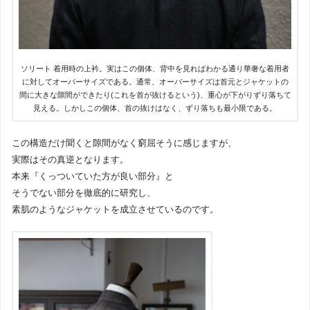
ソリート 着用時の上衿。実はこの個体、背中を見ればわかる通り華奢な着用者
に対してオーバーサイズである。通常、オーバーサイズは首元とジャケットの
間に大きな隙間ができたり(これを首が抜けるという)、重心が下がりずり落ちて
見える。しかしこの個体、首の抜けはなく、ずり落ちも最小限である。
この構造だけ聞くと隙間がなく窮屈そうに感じますが、
実際はその真逆となります。
本来『くっついていた方が良い部分』と
そうでない部分を徹底的に研究し、
素肌のようなジャケットを成立させているのです。