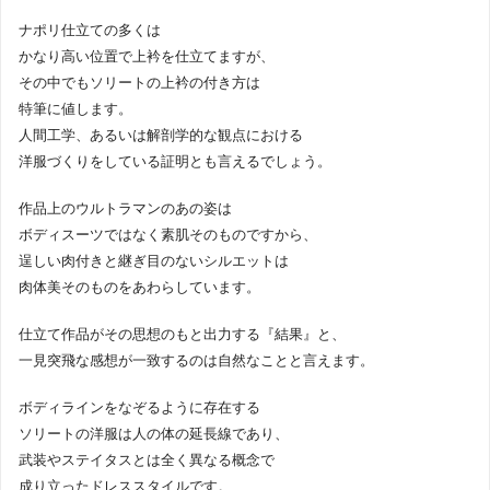
ナポリ仕立ての多くは
かなり高い位置で上衿を仕立てますが、
その中でもソリートの上衿の付き方は
特筆に値します。
人間工学、あるいは解剖学的な観点における
洋服づくりをしている証明とも言えるでしょう。
作品上のウルトラマンのあの姿は
ボディスーツではなく素肌そのものですから、
逞しい肉付きと継ぎ目のないシルエットは
肉体美そのものをあわらしています。
仕立て作品がその思想のもと出力する『結果』と、
一見突飛な感想が一致するのは自然なことと言えます。
ボディラインをなぞるように存在する
ソリートの洋服は人の体の延長線であり、
武装やステイタスとは全く異なる概念で
成り立ったドレススタイルです。