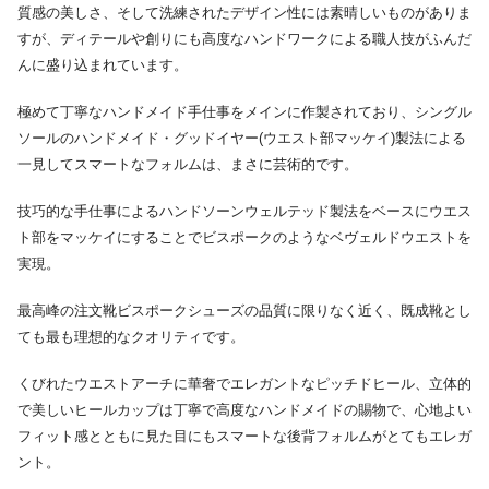
質感の美しさ、そして洗練されたデザイン性には素晴しいものがありま
すが、ディテールや創りにも高度なハンドワークによる職人技がふんだ
んに盛り込まれています。
極めて丁寧なハンドメイド手仕事をメインに作製されており、シングル
ソールのハンドメイド・グッドイヤー(ウエスト部マッケイ)製法による
一見してスマートなフォルムは、まさに芸術的です。
技巧的な手仕事によるハンドソーンウェルテッド製法をベースにウエス
ト部をマッケイにすることでビスポークのようなベヴェルドウエストを
実現。
最高峰の注文靴ビスポークシューズの品質に限りなく近く、既成靴とし
ても最も理想的なクオリティです。
くびれたウエストアーチに華奢でエレガントなピッチドヒール、立体的
で美しいヒールカップは丁寧で高度なハンドメイドの賜物で、心地よい
フィット感とともに見た目にもスマートな後背フォルムがとてもエレガ
ント。