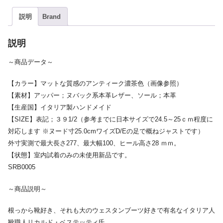
説明
Brand
説明
～商品データ～
【カラー】マットな質感のアンティーク濃茶色（画像参照）
【素材】アッパー；ヌバック系本革レザー、ソール；本革
【生産国】イタリア製ハンドメイド
【SIZE】表記；３９1/2（参考までに日本サイズで24.5～25ｃｍ程度に
対応します ※ヌード寸25.0cmワイズD/Eの足で概ねジャストです）
外寸実測で最大長さ277、最大幅100、ヒール高さ28 ｍｍ。
【状態】室内試着のみの未使用新品です。
SRB0005
～商品説明～
根っから靴好き、それも大のウェスタンブーツ好きで有名なイタリア人
靴職人リカルド・ベステッティ氏。