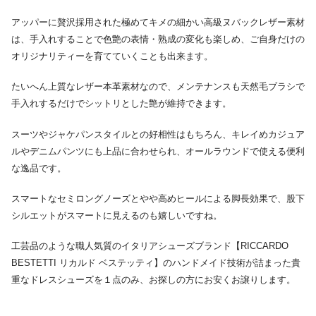
アッパーに贅沢採用された極めてキメの細かい高級ヌバックレザー素材
は、手入れすることで色艶の表情・熟成の変化も楽しめ、ご自身だけの
オリジナリティーを育てていくことも出来ます。
たいへん上質なレザー本革素材なので、メンテナンスも天然毛ブラシで
手入れするだけでシットリとした艶が維持できます。
スーツやジャケパンスタイルとの好相性はもちろん、キレイめカジュア
ルやデニムパンツにも上品に合わせられ、オールラウンドで使える便利
な逸品です。
スマートなセミロングノーズとやや高めヒールによる脚長効果で、股下
シルエットがスマートに見えるのも嬉しいですね。
工芸品のような職人気質のイタリアシューズブランド【RICCARDO
BESTETTI リカルド ベステッティ】のハンドメイド技術が詰まった貴
重なドレスシューズを１点のみ、お探しの方にお安くお譲りします。