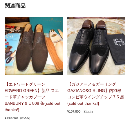
関連商品
【エドワードグリーン
【ガジアーノ＆ガーリング
EDWARD GREEN】新品 スエ
GAZIANO&GIRLING】内羽根
ード革チャッカブーツ
コンビ革ウイングチップ 7.5 黒
BANBURY 9 E 808 茶{sold out
{sold out thanks!}
thanks!}
¥
107,800
（税込み）
¥
140,800
（税込み）