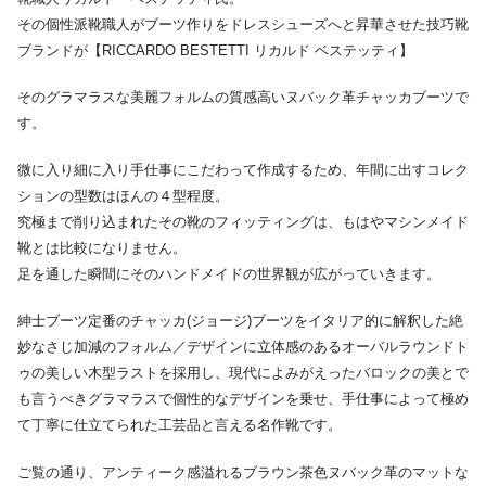
その個性派靴職人がブーツ作りをドレスシューズへと昇華させた技巧靴
ブランドが【RICCARDO BESTETTI リカルド ベステッティ】
そのグラマラスな美麗フォルムの質感高いヌバック革チャッカブーツで
す。
微に入り細に入り手仕事にこだわって作成するため、年間に出すコレク
ションの型数はほんの４型程度。
究極まで削り込まれたその靴のフィッティングは、もはやマシンメイド
靴とは比較になりません。
足を通した瞬間にそのハンドメイドの世界観が広がっていきます。
紳士ブーツ定番のチャッカ(ジョージ)ブーツをイタリア的に解釈した絶
妙なさじ加減のフォルム／デザインに立体感のあるオーバルラウンドト
ゥの美しい木型ラストを採用し、現代によみがえったバロックの美とで
も言うべきグラマラスで個性的なデザインを乗せ、手仕事によって極め
て丁寧に仕立てられた工芸品と言える名作靴です。
ご覧の通り、アンティーク感溢れるブラウン茶色ヌバック革のマットな