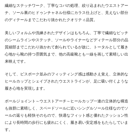
繊細なステッチワーク、丁寧なコバの処理、絞り込まれたウエストアー
チ、ソール裏のヒドゥンチャネル仕様にカラス仕上げと、見えない部分
のディテールまでこだわり抜かれたクオリティ品質。
美しいフォルムや洗練されたデザインはもちろん、丁寧で繊細なピッチ
のシームラインやステッチ、ソールやライナーなどディテール部分の品
質細部までこだわり抜かれて創られているが故に、トータルとして履き
心地から靴の持つ雰囲気まで、他の高級靴とも一線を画して素晴しい出
来映えです。
そして、ビスポーク並みのフィッティング感は感動さえ覚え、立体的な
ヒールカップとシェイプされたウエストラインが、足に吸い付くような
履き心地を実現します。
ボールジョイント～ウエストアーチ～ヒールカップ一連の立体的な構造
も抜群に素晴しく、スペードソールに近いシングルソール仕様なのでソ
ールの返りも軽快そのもので、快適なフィット感と優れたクッション性
により長時間の歩行にも疲れにくく、履き易い安定感をもたらしていま
す。