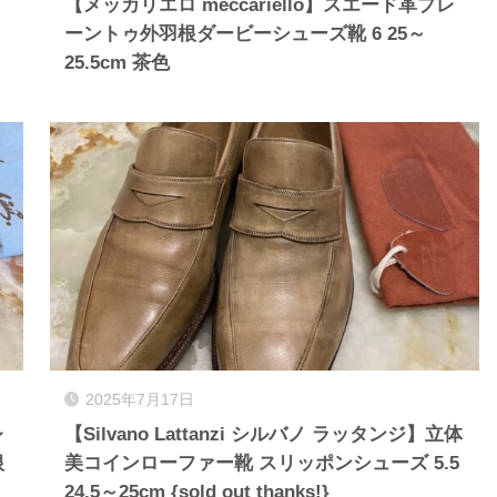
【メッカリエロ meccariello】スエード革プレ
ーントゥ外羽根ダービーシューズ靴 6 25～
25.5cm 茶色
2025年7月17日
レ
【Silvano Lattanzi シルバノ ラッタンジ】立体
根
美コインローファー靴 スリッポンシューズ 5.5
24.5～25cm {sold out thanks!}