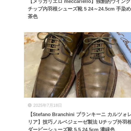
【メッカリエロ meccariello】独創的ウイング
チップ内羽根シューズ靴 5 24～24.5cm 手染め
茶色
2025年7月18日
【Stefano Branchini ブランキーニ カルツォ
リア】技巧ノルベジェーゼ製法 Uチップ外羽
ダービーシューズ靴 5.5 24.5cm 濃緑色