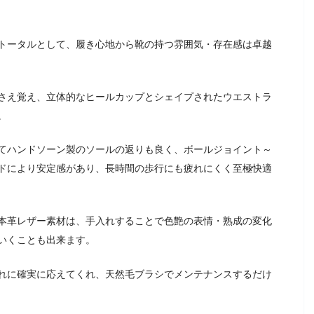
トータルとして、履き心地から靴の持つ雰囲気・存在感は卓越
さえ覚え、立体的なヒールカップとシェイプされたウエストラ
。
てハンドソーン製のソールの返りも良く、ボールジョイント～
ドにより安定感があり、長時間の歩行にも疲れにくく至極快適
本革レザー素材は、手入れすることで色艶の表情・熟成の変化
いくことも出来ます。
れに確実に応えてくれ、天然毛ブラシでメンテナンスするだけ