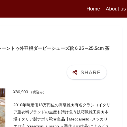
Home
About us
レーントゥ外羽根ダービーシューズ靴 6 25～25.5cm 茶
¥
86,900
（税込み）
2010年時定価18万円位の高級靴★有名クラシコイタリ
ア重衣料ブランドの生産も請け負う技巧派靴工房★本
場イタリア製ナポリ靴★良品【Meccariello (メッカリ
エロ)】“creazioni a mano ～手作りの作品”によるビス