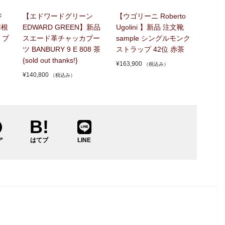
ジ
【エドワードグリーン
【ウゴリーニ Roberto
羽根
EDWARD GREEN】新品
Ugolini 】新品 注文靴
ミブ
スエード革チャッカブー
sample シングルモンク
ツ BANBURY 9 E 808 茶
ストラップ 42位 赤茶
{sold out thanks!}
¥
163,900
（税込み）
¥
140,800
（税込み）
ア
はてブ
LINE