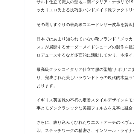
サルト仕立て職人の聖地～南イタリア・ナポリで19
ッカリエロ氏よる技巧派ハンドメイド靴ファクトリーブラン
その選りすぐりの最高級スエードレザー皮革を贅沢
日本ではあまり知られていない靴ブランド「メッカ
ス」が展開するオーダーメイドシューズの製作を担
ロデュースするなど多面的に活動しており、本場イ
最高級クラシコイタリア仕立て服の聖地”ナポリ”
り、完成された美しいラウンドトゥの現代的木型ラ
おります。
イギリス英国靴の不朽の定番スタイルデザインをモ
事とモダンクラシックな美麗フォルムを見事に融合
さらに、絞り込みくびれたウエストアーチのべヴェ
印、ステッチワークの精密さ、インソール・ライナ