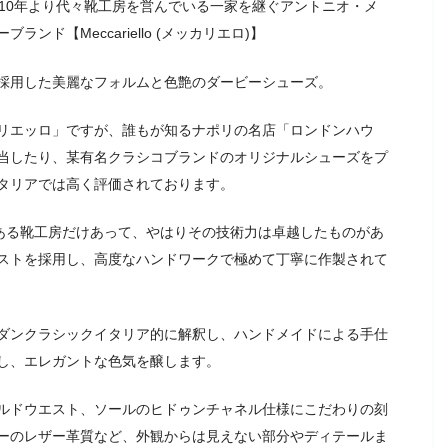
10年より代々靴工房を営んでいる一家を継ぐアントニオ・メ
ド【Meccariello (メッカリエロ)】
採用した美麗なフォルムと色艶のダービーシューズ。
リエッロ」ですが、誰もが知るナポリの名店「ロンドンハウ
当したり、某有名クラシコブランドのオリジナルシューズをプ
タリアでは高く評価されております。
にある靴工房だけあって、やはりその技術力は卓越したものがあ
ストを採用し、高度なハンドワークで極めて丁寧に作製されて
ダンクラシックイタリア的に解釈し、ハンドメイドによる手仕
し、エレガントな色気を醸します。
ルドウエスト、ソールのヒドゥンチャネル仕様にこだわりの刻
ーのレザー革質など、外観からは見えない部分やディテールま